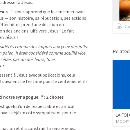
’adresser à Jésus.
sus...”
 : nous apprend que le centenier avait 
s — son histoire, sa réputation, ses actions 
réfléchit et prend une décision en 
2
it
 des anciens juifs vers Jésus ! Le fait 
en Jésus !
nsidérés comme des impurs aux yeux des juifs. 
Relate
n paien, il était considéré comme souillé vice 
n’étais pas un des leurs, tu es 
ur.
essent à Jésus avec supplications, cela 
 avaient de l’estime pour le centenier et ils 
ti notre synagogue...” : 2 choses :
est quelqu’un de respectable et amical 
 avait déjà un côté sympatisant pour le 
LA FOI
TAOCHY
a nation et il a construit la synagogue...