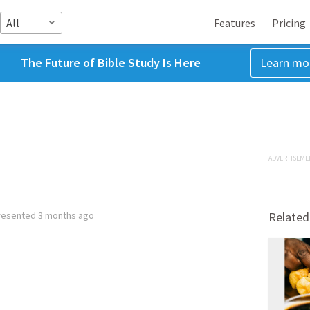
All
Features
Pricing
The Future of Bible Study Is Here
Learn mo
ADVERTISEME
resented
3 months ago
Related