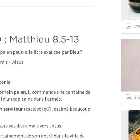
17
i
0
 ; 
Matthieu 8.5-13
n paien peut-elle être exaucée par Dieu ?
amis - Jésus
tenier
 romain 
paien
. Il commande une centaine de 
3
it
i d’un capitaine dans l’armée. 
n 
serviteur
 (esclave) qu’il estimé beaucoup 
vers ses dieux mais vers Jésus.
rtainement de son entré dans la ville de 