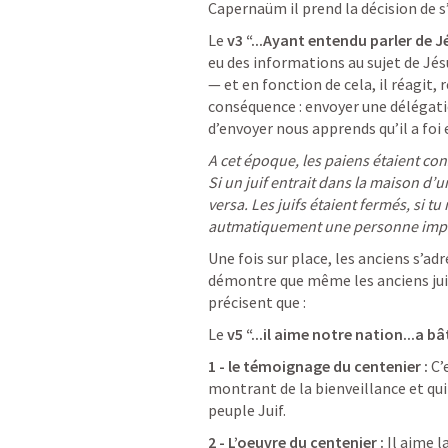
Capernaüm il prend la décision de s
Le
 v3 “...Ayant entendu parler de Jé
eu des informations au sujet de Jésu
— et en fonction de cela, il réagit, 
conséquence : envoyer une délégation
d’envoyer nous apprends qu’il a foi 
A cet époque, les paiens étaient co
Si un juif entrait dans la maison d’u
versa. Les juifs étaient fermés, si tu 
autmatiquement une personne imp
Une fois sur place, les anciens s’adr
démontre que même les anciens juifs
précisent que :
Le 
v5 “...il aime notre nation...a bâ
1 - le témoignage du centenier : 
C’
montrant de la bienveillance et qui
peuple Juif. 
2 - L’oeuvre du centenier : 
Il aime l