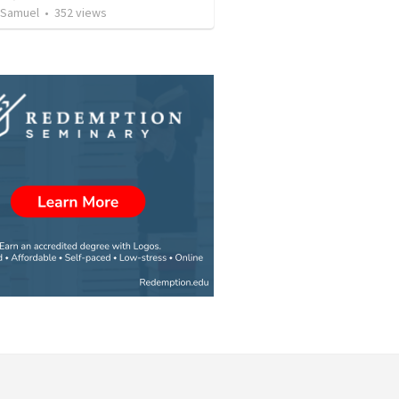
 Samuel
•
352
views