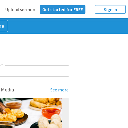
Upload sermon
Get started for FREE
Sign in
re
NT
 Media
See more