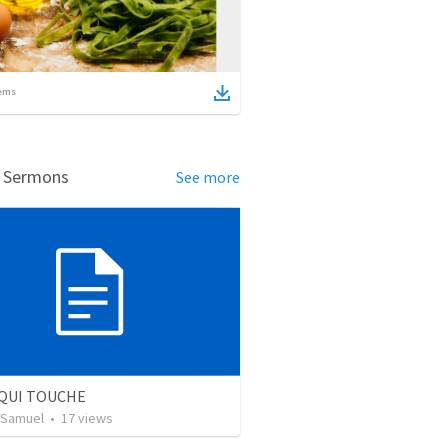
ems
d Sermons
See more
 QUI TOUCHE
 Samuel
•
17
views