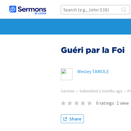
Guéri par la Foi
Wesley TAMOLE
Sermon
•
Submitted
3 months ago
•
P
0
ratings
·
1
view
Share