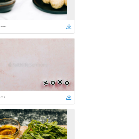
tems
ems