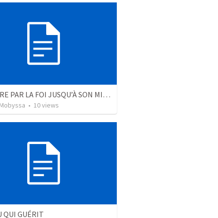
SURVIVRE PAR LA FOI JUSQU’À SON MIRACLE
 Mobyssa
•
10
views
U QUI GUÉRIT