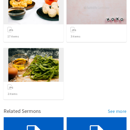
17
items
3
items
2
items
Related Sermons
See more