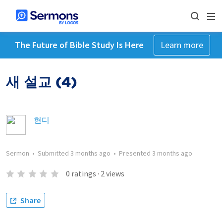
The Future of Bible Study Is Here
Learn more
새 설교 (4)
현디
Sermon
•
Submitted
3 months ago
•
Presented
3 months ago
0
ratings
·
2
views
Share