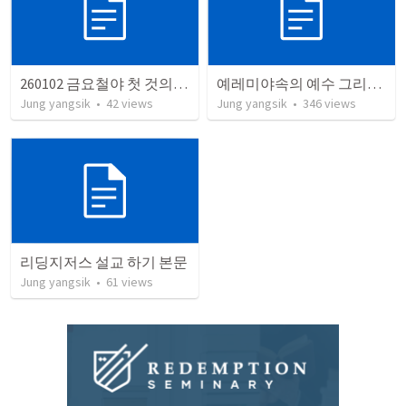
260102 금요철야 첫 것의 소중함
예레미야속의 예수 그리스도
Jung yangsik
•
42
views
Jung yangsik
•
346
views
리딩지저스 설교 하기 본문
Jung yangsik
•
61
views