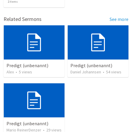
2
items
Related Sermons
See more
Predigt (unbenannt)
Predigt (unbenannt)
Alex
•
5
views
Daniel Johannsen
•
54
views
Predigt (unbenannt)
Mario ReinerDenzer
•
29
views