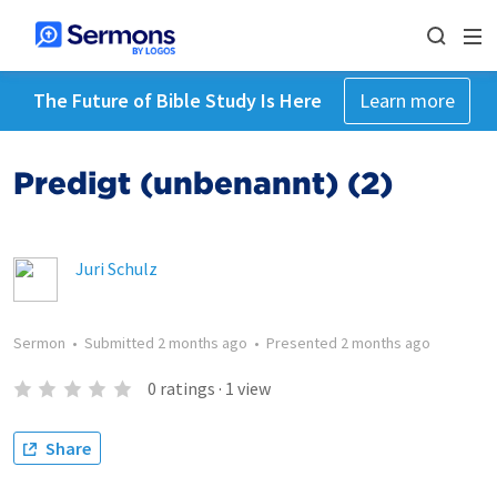
The Future of Bible Study Is Here
Learn more
Predigt (unbenannt) (2)
Juri Schulz
Sermon
•
Submitted
2 months ago
•
Presented
2 months ago
0
ratings
·
1
view
Share