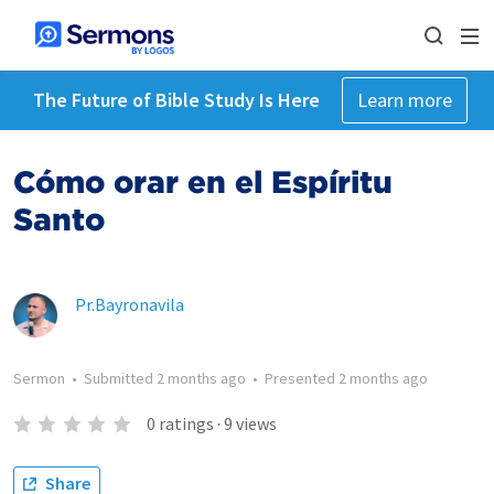
The Future of Bible Study Is Here
Learn more
Cómo orar en el Espíritu
Santo
Pr.Bayronavila
Sermon
•
Submitted
2 months ago
•
Presented
2 months ago
0
ratings
·
9
views
Share