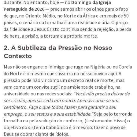
distante. No entanto, hoje — no 
Domingo da Igreja 
Perseguida de 2026
 — precisamos abrir os olhos para o fato 
de que, no Oriente Médio, no Norte da África e em mais de 50 
países, o cenário da fornalha é uma realidade diária. O preço 
da fidelidade a Jesus Cristo continua sendo a rejeição, a perda 
de bens, a prisão, a tortura e a própria morte.
2. A Subtileza da Pressão no Nosso 
Contexto
Mas não se engane: o inimigo que ruge na Nigéria ou na Coreia 
do Norte é o mesmo que sussurra no nosso ouvido aqui. A 
pressão pode não vir como um decreto real de morte, mas 
vem como um convite sutil no ambiente de trabalho, na 
universidade ou nas redes sociais: 
“Você não precisa deixar de 
ser cristão, apenas ceda um pouco. Apenas curve-se um 
centímetro. Faça o que todos fazem para garantir o seu 
emprego, o seu status e a sua estabilidade.”
 Seja pelo terror da 
fornalha ou pela sedução do conforto, (testemunho Hissa) o 
objetivo do sistema babilônico é o mesmo: fazer o povo de 
Deus se dobrar diante de ídolos.