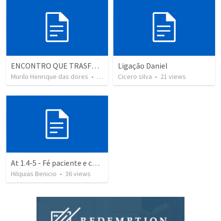
ENCONTRO QUE TRASFORMAM - MULHER CANANEIA
Ligação Daniel
Murilo Henrique das dores
•
23
views
Cicero silva
•
21
views
At 1.4-5 - Fé paciente e corajosa
Hilquias Benicio
•
36
views