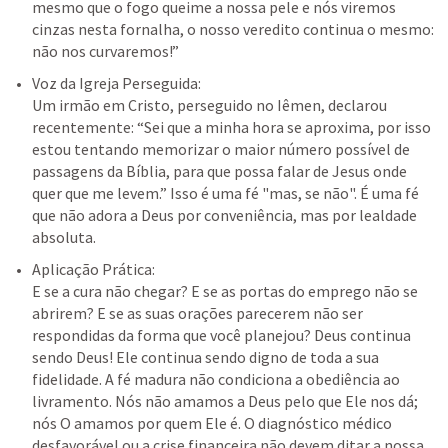
mesmo que o fogo queime a nossa pele e nós viremos 
cinzas nesta fornalha, o nosso veredito continua o mesmo: 
não nos curvaremos!”
Voz da Igreja Perseguida:

Um irmão em Cristo, perseguido no Iêmen, declarou 
recentemente: “Sei que a minha hora se aproxima, por isso 
estou tentando memorizar o maior número possível de 
passagens da Bíblia, para que possa falar de Jesus onde 
quer que me levem.” Isso é uma fé "mas, se não". É uma fé 
que não adora a Deus por conveniência, mas por lealdade 
absoluta.
Aplicação Prática:

E se a cura não chegar? E se as portas do emprego não se 
abrirem? E se as suas orações parecerem não ser 
respondidas da forma que você planejou? Deus continua 
sendo Deus! Ele continua sendo digno de toda a sua 
fidelidade. A fé madura não condiciona a obediência ao 
livramento. Nós não amamos a Deus pelo que Ele nos dá; 
nós O amamos por quem Ele é. O diagnóstico médico 
desfavorável ou a crise financeira não devem ditar a nossa 