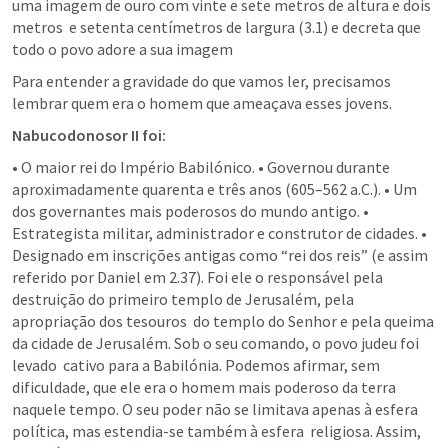
uma imagem de ouro com vinte e sete metros de altura e dois 
metros  e setenta centímetros de largura (3.1) e decreta que 
todo o povo adore a sua imagem
Para entender a gravidade do que vamos ler, precisamos 
lembrar quem era o homem que ameaçava esses jovens. 
Nabucodonosor II foi:
• O maior rei do Império Babilónico. • Governou durante 
aproximadamente quarenta e três anos (605–562 a.C.). • Um 
dos governantes mais poderosos do mundo antigo. • 
Estrategista militar, administrador e construtor de cidades. • 
Designado em inscrições antigas como “rei dos reis” (e assim 
referido por Daniel em 2.37). Foi ele o responsável pela 
destruição do primeiro templo de Jerusalém, pela 
apropriação dos tesouros  do templo do Senhor e pela queima 
da cidade de Jerusalém. Sob o seu comando, o povo judeu foi 
levado  cativo para a Babilónia. Podemos afirmar, sem 
dificuldade, que ele era o homem mais poderoso da terra  
naquele tempo. O seu poder não se limitava apenas à esfera 
política, mas estendia-se também à esfera  religiosa. Assim, 