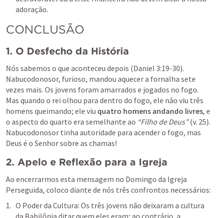
adoração.
CONCLUSÃO
1. O Desfecho da História
Nós sabemos o que aconteceu depois (
Daniel 3:19-30
). 
Nabucodonosor, furioso, mandou aquecer a fornalha sete 
vezes mais. Os jovens foram amarrados e jogados no fogo. 
Mas quando o rei olhou para dentro do fogo, ele não viu três 
homens queimando; ele viu 
quatro homens andando livres
, e 
o aspecto do quarto era semelhante ao 
“Filho de Deus”
 (v. 25). 
Nabucodonosor tinha autoridade para acender o fogo, mas 
Deus é o Senhor sobre as chamas!
2. Apelo e Reflexão para a Igreja
Ao encerrarmos esta mensagem no Domingo da Igreja 
Perseguida, coloco diante de nós três confrontos necessários:
O Poder da Cultura: Os três jovens não deixaram a cultura 
da Babilônia ditar quem eles eram; ao contrário, a 