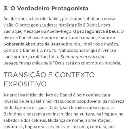
3. O Verdadeiro Protagonista
Ao abrirmos o livro de Daniel, precisamos alinhar a nossa 
visão. O protagonista desta história não é Daniel, nem 
Sadraque, Mesaque ou Abede-Nego. 
O protagonista é Deus.
 O 
livro de Daniel não é sobre o heroísmo humano; é sobre a 
Soberania Absoluta de Deus
 sobre reis, impérios e nações. 
Como diz 
Daniel 1:2
, não foi Nabucodonosor quem venceu 
Judá por força militar; foi 
“o Senhor quem entregou 
Jeoaquim nas mãos dele.”
 Deus está no controle da história.
TRANSIÇÃO E CONTEXTO 
EXPOSITIVO
A narrativa inicial do livro de Daniel é bem conhecida: a 
invasão de Jerusalém por Nabucodonosor. Jovens  da nobreza 
de Judá, entre os quais Daniel, são levados cativos para a 
Babilónia e passam a ser instruídos na  cultura, na língua e na 
sabedoria dos caldeus. Mudança de nome, alimentação, 
costumes, língua e vestes  entram em cena; contudo, por 