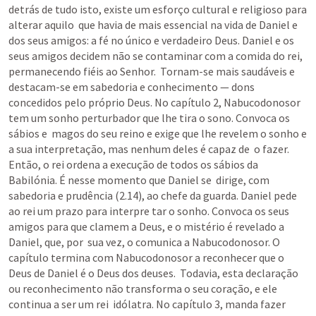
detrás de tudo isto, existe um esforço cultural e religioso para 
alterar aquilo  que havia de mais essencial na vida de Daniel e 
dos seus amigos: a fé no único e verdadeiro Deus. Daniel e os 
seus amigos decidem não se contaminar com a comida do rei, 
permanecendo fiéis ao Senhor.  Tornam-se mais saudáveis e 
destacam-se em sabedoria e conhecimento — dons 
concedidos pelo próprio Deus. No capítulo 2, Nabucodonosor 
tem um sonho perturbador que lhe tira o sono. Convoca os 
sábios e  magos do seu reino e exige que lhe revelem o sonho e 
a sua interpretação, mas nenhum deles é capaz de  o fazer. 
Então, o rei ordena a execução de todos os sábios da 
Babilónia. É nesse momento que Daniel se  dirige, com 
sabedoria e prudência (2.14), ao chefe da guarda. Daniel pede 
ao rei um prazo para interpre tar o sonho. Convoca os seus 
amigos para que clamem a Deus, e o mistério é revelado a 
Daniel, que, por  sua vez, o comunica a Nabucodonosor. O 
capítulo termina com Nabucodonosor a reconhecer que o 
Deus de Daniel é o Deus dos deuses.  Todavia, esta declaração 
ou reconhecimento não transforma o seu coração, e ele 
continua a ser um rei  idólatra. No capítulo 3, manda fazer 