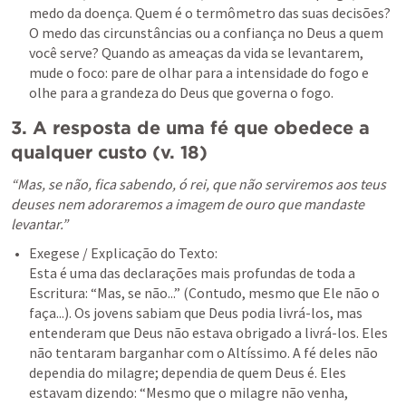
medo da doença. Quem é o termômetro das suas decisões? 
O medo das circunstâncias ou a confiança no Deus a quem 
você serve? Quando as ameaças da vida se levantarem, 
mude o foco: pare de olhar para a intensidade do fogo e 
olhe para a grandeza do Deus que governa o fogo.
3. A resposta de uma fé que obedece a 
qualquer custo (v. 18)
“Mas, se não, fica sabendo, ó rei, que não serviremos aos teus 
deuses nem adoraremos a imagem de ouro que mandaste 
levantar.”
Exegese / Explicação do Texto:

Esta é uma das declarações mais profundas de toda a 
Escritura: “Mas, se não...” (Contudo, mesmo que Ele não o 
faça...). Os jovens sabiam que Deus podia livrá-los, mas 
entenderam que Deus não estava obrigado a livrá-los. Eles 
não tentaram barganhar com o Altíssimo. A fé deles não 
dependia do milagre; dependia de quem Deus é. Eles 
estavam dizendo: “Mesmo que o milagre não venha, 