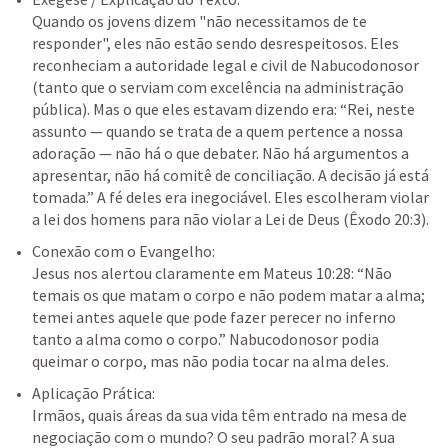
Quando os jovens dizem "não necessitamos de te 
responder", eles não estão sendo desrespeitosos. Eles 
reconheciam a autoridade legal e civil de Nabucodonosor 
(tanto que o serviam com excelência na administração 
pública). Mas o que eles estavam dizendo era: “Rei, neste 
assunto — quando se trata de a quem pertence a nossa 
adoração — não há o que debater. Não há argumentos a 
apresentar, não há comitê de conciliação. A decisão já está 
tomada.” A fé deles era inegociável. Eles escolheram violar 
a lei dos homens para não violar a Lei de Deus (
Êxodo 20:3
).
Conexão com o Evangelho:

Jesus nos alertou claramente em 
Mateus 10:28
: “Não 
temais os que matam o corpo e não podem matar a alma; 
temei antes aquele que pode fazer perecer no inferno 
tanto a alma como o corpo.” Nabucodonosor podia 
queimar o corpo, mas não podia tocar na alma deles.
Aplicação Prática:

Irmãos, quais áreas da sua vida têm entrado na mesa de 
negociação com o mundo? O seu padrão moral? A sua 