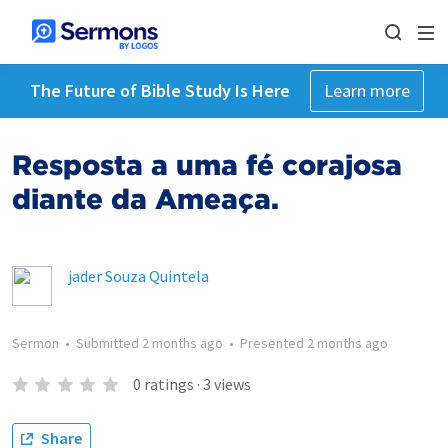
The Future of Bible Study Is Here
Learn more
Resposta a uma fé corajosa
diante da Ameaça.
jader Souza Quintela
Sermon
•
Submitted
2 months ago
•
Presented
2 months ago
0
ratings
·
3
views
Share