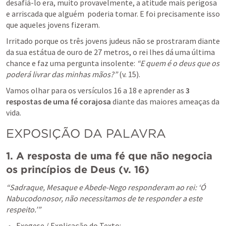
desafiá-lo era, muito provavelmente, a atitude mais perigosa 
e arriscada que alguém  poderia tomar. E foi precisamente isso 
que aqueles jovens fizeram.
Irritado porque os três jovens judeus não se prostraram diante 
da sua estátua de ouro de 27 metros, o rei lhes dá uma última 
chance e faz uma pergunta insolente: 
“E quem é o deus que os 
poderá livrar das minhas mãos?”
 (v. 15).
Vamos olhar para os versículos 16 a 18 e aprender as 
3 
respostas de uma fé corajosa
 diante das maiores ameaças da 
vida.
EXPOSIÇÃO DA PALAVRA
1. A resposta de uma fé que não negocia 
os princípios de Deus (v. 16)
“Sadraque, Mesaque e Abede-Nego responderam ao rei: ‘Ó 
Nabucodonosor, não necessitamos de te responder a este 
respeito.’”
Exegese / Explicação do Texto:
