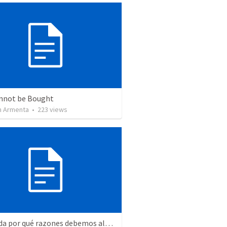
nnot be Bought
 Armenta
•
223
views
Recuerda por qué razones debemos alabar a Dios - Salmo 103-1-5