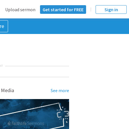
Upload sermon
Get started for FREE
Sign in
re
NT
 Media
See more