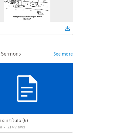
d Sermons
See more
sin título (6)
za
•
214
views