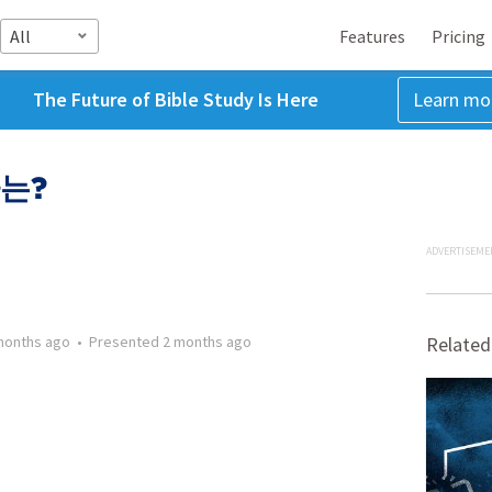
All
Features
Pricing
The Future of Bible Study Is Here
Learn mo
자는?
ADVERTISEME
months ago
•
Presented
2 months ago
Related