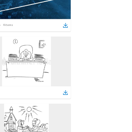
4
items