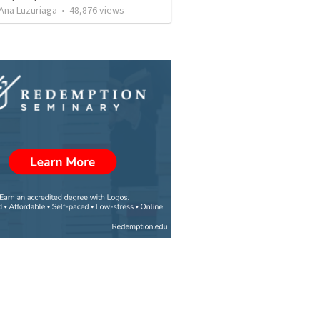
Ana Luzuriaga
•
48,876
views