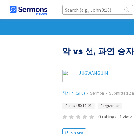
악 vs 선, 과연 승
JUGWANG JIN
창세기 (SFC)
•
Sermon
•
Submitted
2 
Genesis 50:19–21
Forgiveness
0
ratings
·
1
view
Share