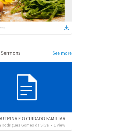
ems
d Sermons
See more
OUTRINA E O CUIDADO FAMILIAR
 Rodrigues Gomes da Silva
•
1
view