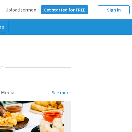
Upload sermon
Get started for FREE
Sign in
re
NT
 Media
See more