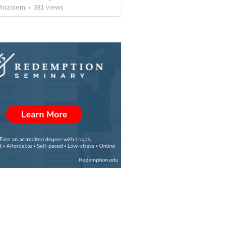
Rozolem
•
381
views