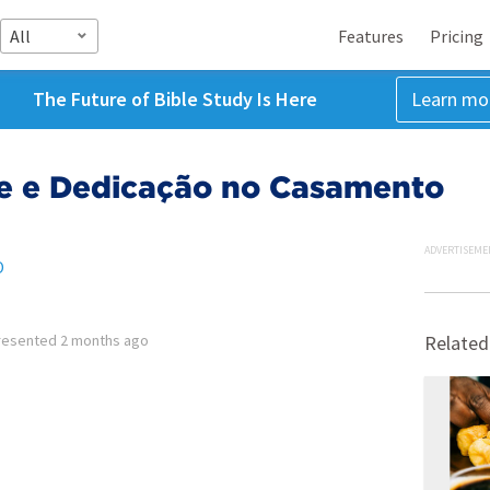
All
Features
Pricing
The Future of Bible Study Is Here
Learn mo
de e Dedicação no Casamento
ADVERTISEME
O
resented
2 months ago
Related