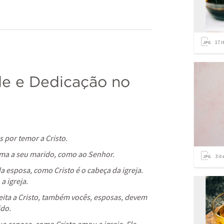
17
i
de e Dedicação no 
 por temor a Cristo. 
uma a seu marido, como ao Senhor. 
3
it
a esposa, como Cristo é o cabeça da igreja. 
a igreja. 
jeita a Cristo, também vocês, esposas, devem 
do. 