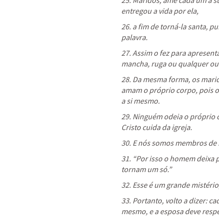
25. Maridos, ame cada um a su
entregou a vida por ela, 
26. a fim de torná-la santa, p
palavra. 
27. Assim o fez para apresentá
mancha, ruga ou qualquer outr
28. Da mesma forma, os mari
amam o próprio corpo, pois 
a si mesmo. 
29. Ninguém odeia o próprio c
Cristo cuida da igreja. 
30. E nós somos membros de 
31. “Por isso o homem deixa pa
tornam um só.” 
32. Esse é um grande mistério, 
33. Portanto, volto a dizer: 
mesmo, e a esposa deve respe