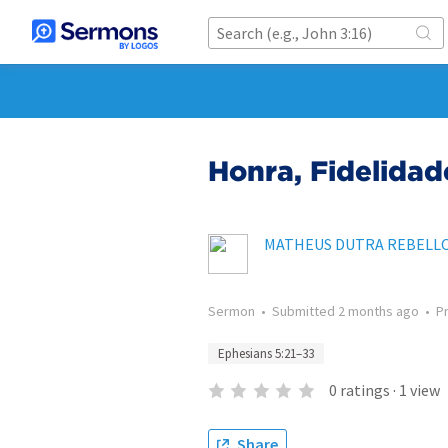
Honra, Fidelida
MATHEUS DUTRA REBELL
Sermon
•
Submitted
2 months ago
•
P
Ephesians 5:21–33
0
ratings
·
1
view
Share