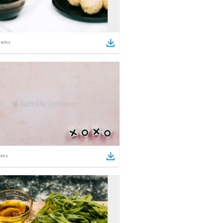
tems
ems