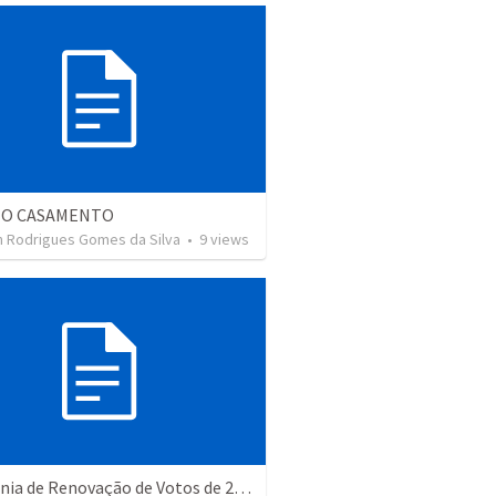
 O CASAMENTO
 Rodrigues Gomes da Silva
•
9
views
Cerimônia de Renovação de Votos de 25 Anos de Casados