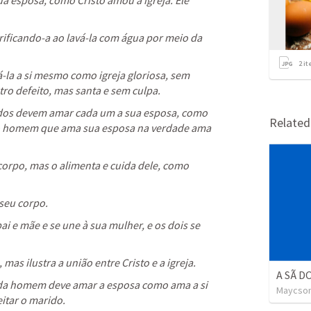
a esposa, como Cristo amou a igreja. Ele 
urificando-a ao lavá-la com água por meio da 
2
it
-la a si mesmo como igreja gloriosa, sem 
o defeito, mas santa e sem culpa. 
dos devem amar cada um a sua esposa, como 
Relate
o homem que ama sua esposa na verdade ama 
orpo, mas o alimenta e cuida dele, como 
seu corpo. 
i e mãe e se une à sua mulher, e os dois se 
mas ilustra a união entre Cristo e a igreja. 
A SÃ D
cada homem deve amar a esposa como ama a si 
Maycson
itar o marido.