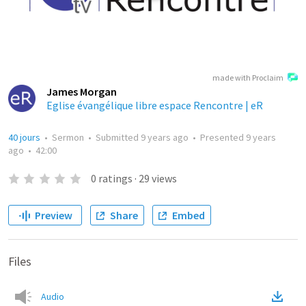
made with Proclaim
James Morgan
Eglise évangélique libre espace Rencontre | eR
40 jours
•
Sermon
•
Submitted
9 years ago
•
Presented
9 years
ago
•
42:00
0
ratings
·
29
views
Preview
Share
Embed
Files
Audio