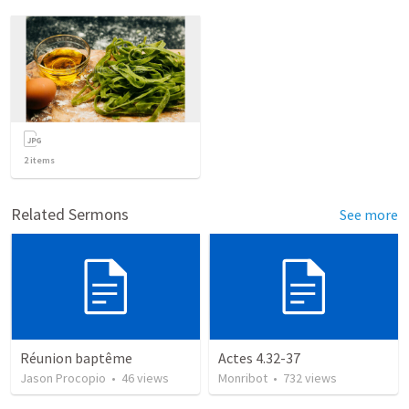
2
items
Related Sermons
See more
Réunion baptême
Actes 4.32-37
Jason Procopio
•
46
views
Monribot
•
732
views