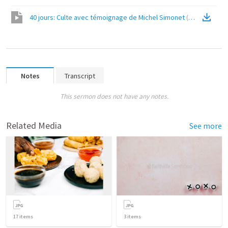
40 jours: Culte avec témoignage de Michel Simonet
(
Video
)
Notes
Transcript
This sermon does not have any notes.
Related Media
See more
17
items
3
items