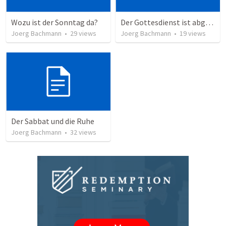
Wozu ist der Sonntag da?
Der Gottesdienst ist abgesagt und doch Lobpreis möglich
Joerg Bachmann
•
29
views
Joerg Bachmann
•
19
views
Der Sabbat und die Ruhe
Joerg Bachmann
•
32
views