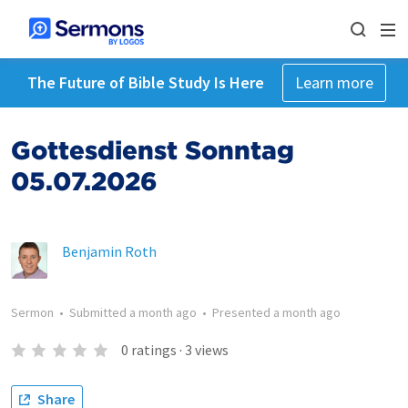
The Future of Bible Study Is Here
Learn more
Gottesdienst Sonntag
05.07.2026
Benjamin Roth
Sermon
•
Submitted
a month ago
•
Presented
a month ago
0
ratings
·
3
views
Share