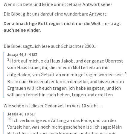
Wenn ich bete und keine unmittelbare Antwort sehe?
Die Bibel gibt uns darauf eine wunderbare Antwort:
Der allmächtige Gott regiert nicht nur die Welt – er trägt 
auch seine Kinder.
Die Bibel sagt...ich lese auch Schlachter 2000...
Jesaja 46,3–4 SLT
3
 Hört auf mich, o du Haus Jakob, und der ganze Überrest 
vom Haus Israel; ihr, die ihr vom Mutterleib an mir 
4
aufgeladen, von Geburt an von mir getragen worden seid: 
Bis in euer Greisenalter bin ich derselbe, und bis zu eurem 
Ergrauen will ich euch tragen. Ich habe es getan, und ich 
will auch fernerhin euch heben, tragen und erretten.
Wie schön ist dieser Gedanke!  Im Vers 10 steht...
Jesaja 46,10 SLT
10
 Ich verkündige von Anfang an das Ende, und von der 
Vorzeit her, was noch nicht geschehen ist. Ich sage: 
Mein 
Ratschluss soll zustande kommen
, und alles, was mir 