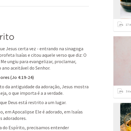
17
i
rito
 Jesus certa vez - entrando na sinagoga 
rofeta Isaías e citou aquele verso que diz: O 
 Me ungiu para evangelizar, proclamar, 
o ano aceitável do Senhor.
ores (
Jo 4:19-24
)
to da antiguidade da adoração, Jesus mostra 
3
it
ja, o que importa é a a verdade.
 que Deus está restrito a um lugar.
o, em Apocalipse Ele é adorado, em Isaías 
os adoradores.
a do Espírito, precisamos entender 