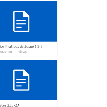
ios Práticos de Josué 1:1-9
Rozolem
•
7
views
stes 2.18-23