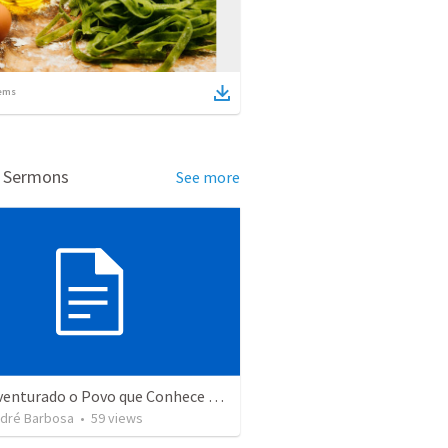
ems
d Sermons
See more
Bem-aventurado o Povo que Conhece o Som Festivo Salmo 89:15
ndré Barbosa
•
59
views