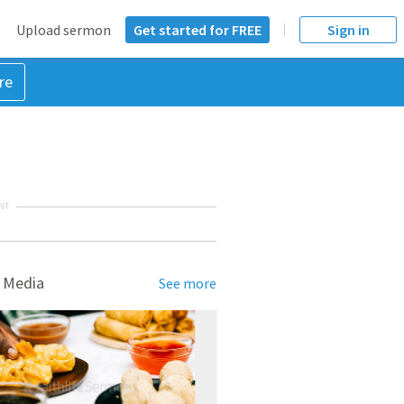
Upload sermon
Get started for FREE
Sign in
re
NT
 Media
See more