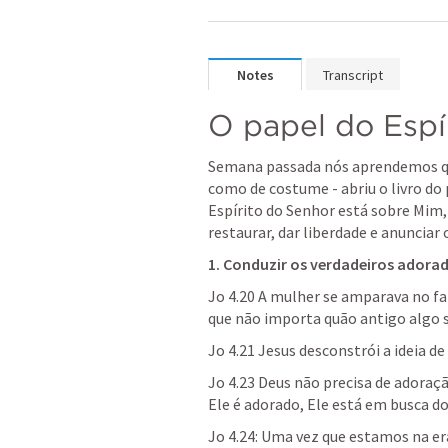
Notes
Transcript
O papel do Espí
Semana passada nós aprendemos que
como de costume - abriu o livro do p
Espírito do Senhor está sobre Mim,
restaurar, dar liberdade e anunciar 
1. Conduzir os verdadeiros adorad
Jo 4.20
 A mulher se amparava no fa
que não importa quão antigo algo se
Jo 4.21
 Jesus desconstrói a ideia de
Jo 4.23
 Deus não precisa de adoraçã
Ele é adorado, Ele está em busca d
Jo 4.24
: Uma vez que estamos na er