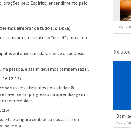
o, orações pelo Espírito, entendimento pelo 
2
it
azer-nos lembrar de tudo (
Jo 14:26
)
s transportar da fase do “eu sei” para o “eu 
Relate
scipulos entenderam claramente o que Jesus 
mo uma pessoa, e assim devemos também fazer.
o 16:12-13
)
cobertas dos díscipulos pois ainda não 
eve haver certo progresso na aprendizagem 
am ser recebidas.
5:26
)
, Ele é a figura central da nossa fé. Tem 
Paulo A
cipal é ela.