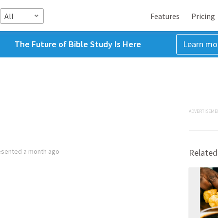
All
Features
Pricing
The Future of Bible Study Is Here
Learn mo
ADVERTISEME
esented
a month ago
Related