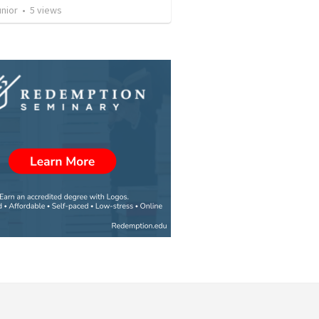
unior
•
5
views