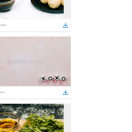
tems
ems