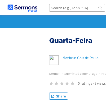
Quarta-Feira
Matheus Gois de Paula
Sermon
•
Submitted
a month ago
•
Pr
0
ratings
·
2
views
Share