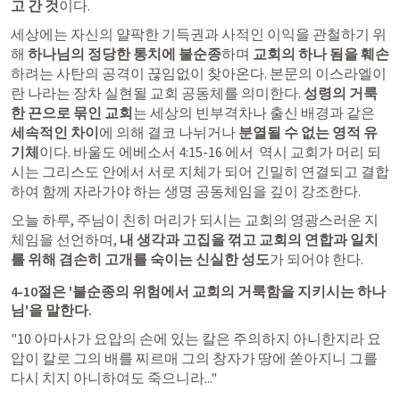
고 간 것
이다.
세상에는 자신의 얄팍한 기득권과 사적인 이익을 관철하기 위
해 
하나님의 정당한 통치에 불순종
하며 
교회의 하나 됨을 훼손
하려는 사탄의 공격이 끊임없이 찾아온다. 본문의 이스라엘이
란 나라는 장차 실현될 교회 공동체를 의미한다. 
성령의 거룩
한 끈으로 묶인 교회
는 세상의 빈부격차나 출신 배경과 같은 
세속적인 차이
에 의해 결코 나뉘거나 
분열될 수 없는 영적 유
기체
이다. 바울도 
에베소서 4:15-16
 에서  역시 교회가 머리 되
시는 그리스도 안에서 서로 지체가 되어 긴밀히 연결되고 결합
하여 함께 자라가야 하는 생명 공동체임을 깊이 강조한다.  
오늘 하루, 주님이 친히 머리가 되시는 교회의 영광스러운 지
체임을 선언하며, 
내 생각과 고집을 꺾고 교회의 연합과 일치
를 위해 겸손히 고개를 숙이는 신실한 성도
가 되어야 한다.
4-10절은 '불순종의 위험에서 교회의 거룩함을 지키시는 하나
님'을 말한다.
"10 아마사가 요압의 손에 있는 칼은 주의하지 아니한지라 요
압이 칼로 그의 배를 찌르매 그의 창자가 땅에 쏟아지니 그를 
다시 치지 아니하여도 죽으니라..."