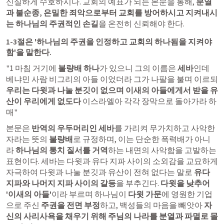
신실하게 수호하시다. 교회의 예표가 되는 본문을 통해, 
분열
과 불순종, 은밀한 죄악으로부터 교회를 방어하시고 지켜내시
는 하나님의 주권적인 손길
을 온전히 신뢰해야 한다.
1-3절은 '하나님의 주권을 인정하고 교회의 하나됨을 지켜야 
함'을 말한다.
"1 마침 거기에 
불량배 하나
가 있으니 그의 이름은 
세바
인데 
베냐민 사람 비그리의 아들 이었더라 그가 나팔을 불며 이르되 
우리는 다윗과 나눌 분깃이 없으며 이새의 아들에게서 받을 유
산이 우리에게 없도다
 이스라엘아 각각 장막으로 돌아가라 하
매"
본문은 
반역의 우두머리인 세바
를 가리켜 무가치하고 사악한 
자라는 뜻의 
불량배
로 규정하며, 이는 단순한 폭력배가 아니
라 
하나님의 통치 질서를 거역
하는 내면의 사악함을 고발하는 
표현이다. 세바는 다윗과 유다 지파 사이의 소외감을 교묘하게 
자극하여 다윗과 나눌 분깃과 유산이 전혀 없다는 말로 
유다 
지파와 나머지 지파 사이의 갈등
을 부추긴다. 
다윗을 낮추어 
'이새의 아들'
이라 부르며 하나님이 
다윗 가문
에 영원한 기업
으로 주신 
주권을 전면 부정
하고, 백성들의 마음을 빼앗아 
자
신의 사리사욕을 채우기 위해 주님의 나라를 분열과 파멸로 몰