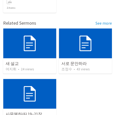
2
items
Related Sermons
See more
새 설교
서로 문안하라
여지휘
•
24
views
조정수
•
43
views
사무엘하(6) 19~21장