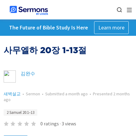
The Future of Bible Study Is Here
Learn more
사무엘하 20장 1-13절
김완수
새벽설교
•
Sermon
•
Submitted
a month ago
•
Presented
2 months
ago
2 Samuel 20:1–13
0
ratings
·
3
views