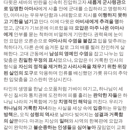
다윗은 세바의 반란을 신속히 진압하고자 
새롭게 군사령관으
로 임명한 아마사
에게 사흘 안에 군대를 소집하라고 명령하지
만, 아마사는 우유부단함과 나태함으로 지시를 
이행하지 못하
고 기한을 넘기고
 만다. 이에 다윗은 
아비새에게 추격을 명
하
였고, 군대가 기브온에 이르렀을 때 
요압은 마주 나온 아마사
에게
 안부를 묻는 척하며 비열하게 기만한다. 권력욕에 눈이 
먼 요압은 오른손으로 
아마사의 수염을 붙잡고
 입을 맞추려는 
척하다가, 다른 손에 숨겨둔 칼로 그의 배를 찔러 잔인하게 살
해한다. 고대 근동에서 
남성의 영예인 수염
을 잡고 나누는 입
맞춤은 
친밀한 우정의 표시
였으나, 요압은 이 거룩한 인사의 
형식을 
자신의 정적을 제거하고 사리사욕을 채우기 위한 위장
된 살인의 도구
로 악용하며 인류를 배신했던 가룟 유다의 추악
한 입맞춤을 고스란히 연상시킨다.
타인의 생명을 한낱 소모품처럼 가벼이 여기고, 하나님이 세
우신 질서와 통치권에 도전하여 피를 흘리는 
완악한 자들
은 하
나님 나라의 거룩함에 가장 
치명적인 해악
을 끼친다. 우리가 
하나님의 거룩한 자녀
라는 사실을 세상 속에 
입증
하는 유일한 
방책
은, 오직 
성령의 역사
로 날마다 빚어지는 
성결과 거룩함
의 삶
뿐이다. 마귀는 지상의 
일터
와 사역의 한복판에 요압과 
같이 완악하고 
불순종하는 인생들
을 
심어놓아
 끊임없이 교회