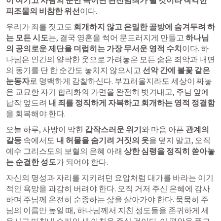
이 여기고 사람의 눈만 속이면 완전범죄가 될 것이라 착각한 
피조물의 비참한 위선
이다.
우리가 죄를 짓고도 
회개하지 않고 은밀한 골방에 숨겨두려 하
는 모든 시도
는, 결국 영혼을 썩어 문드러지게 만들고 
하나님
의 공의로운 제단을 더럽히는 가장 무서운 영적 수치
이다. 하
나님은 인간의 얄팍한 옷으로 가려놓은 모든 숨은 죄악과 내면
의 동기를 단 한 순간도 놓치지 않으시고 
선악 간에 불꽃 같은 
눈동자
로 명백하게 감찰하신다. 부끄러울지라도 세상이 짜놓
은 교묘한 자기 합리화의 가면을 완전히 벗겨내고, 주님 앞에 
납작 엎드려 
내 죄를 정직하게 자복하고 회개하는 영적 정결함
을 회복해야 한다. 
오늘 하루, 사방이 막힌 
갑작스러운 위기
와 마음 아픈 
관계의 
갈등
 속에서도
 내 허물을 숨기려 거짓의 옷
을 덮지 말고, 오직 
예수 그리스도의 보혈의 은혜 아래 
상한 심령을 정직히 쏟아놓
는 순결한 성도
가 되어야 한다.
자신의 명성과 자리를 지키려던 요압처럼 대가를 바라는 이기
적인 욕망을 과감히 버려야 한다. 오직 거저 주신 은혜에 감사
하며 주님께 온전히 순종하는 삶을 살아가야 한다. 묵묵히 주
님의 이름만 높일 때, 하나님께서 지친 성도들을 존귀하게 세