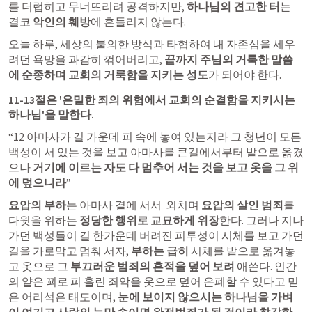
를 더럽히고 무너뜨리려 공격하지만, 
하나님의 견고한 터
는 
결코 
악인의 훼방
에 흔들리지 않는다. 
오늘 하루, 세상의 불의한 방식과 타협하여 내 자존심을 세우
려던 욕망을 과감히 꺾어버리고, 
끝까지 주님의 거룩한 말씀
에 순종하며 교회의 거룩함을 지키는 성도
가 되어야 한다.
11-13절은 '은밀한 죄의 위험에서 교회의 순결함을 지키시는 
하나님'을 말한다.
“12 아마사가 길 가운데 피 속에 놓여 있는지라 그 청년이 모든 
백성이 서 있는 것을 보고 아마사를 큰길에서부터 밭으로 옮겼
으나
 거기에 이르는 자도 다 멈추어 서는 것을 보고 옷을 그 위
에 덮으니라
”
요압의 부하
는 아마사 곁에 서서  외치며 
요압의 살인 범죄
를 
다윗을 위하는 
정당한 행위로 교묘하게 위장
한다. 그러나 지나
가던 백성들이 길 한가운데 버려진 피투성이 시체를 보고 가던 
길을 가로막고 멈춰 서자, 
부하는 급히
 시체를 밭으로 옮겨놓
고 옷으로 그 
부끄러운 범죄의 흔적을 덮어 보려
 애쓴다. 인간
의 얕은 꾀로 피 흘린 죄악을 옷으로 덮어 은폐할 수 있다고 믿
은 어리석은 태도이며, 
눈에 보이지 않으시는 하나님을 가벼