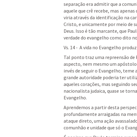
separação era admitir que a comunh
aquele que crê recebe, mas apenas
viria através da identificação na ca
Cristo, e unicamente por meio de s
Deus. Isso é tão marcante, que Paulo
verdade do evangelho como dito nos
Vs. 14 -  A vida no Evangelho prod
Tal ponto traz uma repreensão de P
aspecto, nem mesmo um apóstolo es
invés de seguir o Evangelho, teme 
grande autoridade poderia ter utili
aqueles corações, mas seguindo se
nacionalista judaica, quase se torn
Evangelho. 
Aprendemos a partir desta perspecti
profundamente arraigadas na mente 
ataque direto, uma ação avassalador
comunhão e unidade que só o Evange