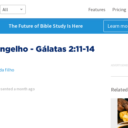
All
Features
Pricing
The Future of Bible Study Is Here
Learn mo
ngelho - Gálatas 2:11-14
ADVERTISEME
da filho
esented
a month ago
Related