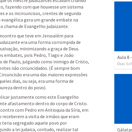
que os mestre judaizantes estavam criando 
sto, fazendo com que houvesse um sistema 
s e os incircuncisos, crentes de segunda 
o evangélica gera um grande embate na 
ulo chama de Evangelho judaizante. 
 encontro que teve em Jerusalém para 
udaizante era uma forma corrompida de 
salvação, minimizando a graça de Deus. 
es embates, pois Pedro, Tiago e João 
Aula 8
 de Paulo, julgando como inimigo de Cristo, 
Elias Sc
entes não circuncidados. (É sempre bom 
Circuncisão era uma das maiores expressões 
ueles dias, ou seja, era uma forma de 
reza dentro do povo). 
xplicar justamente como este Evangelho 
nte afastamento dentro do corpo de Cristo. 
contro com Pedro em Antioquia da Síria, em 
 receberem a visita de irmãos que eram 
o teria segregado aquele povo por 
o a lei judaica, contudo, realizar tal 
Gálatas