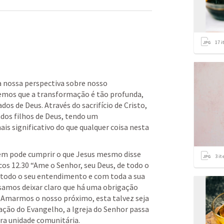
17
i
nossa perspectiva sobre nosso 
mos que a transformação é tão profunda, 
s de Deus. Através do sacrifício de Cristo, 
dos filhos de Deus, tendo um 
s significativo do que qualquer coisa nesta 
em pode cumprir o que Jesus mesmo disse 
3
it
os 12.30
 “Ame o Senhor, seu Deus, de todo o 
e todo o seu entendimento e com toda a sua 
isamos deixar claro que há uma obrigação 
armos o nosso próximo, esta talvez seja 
ção do Evangelho, a Igreja do Senhor passa 
a unidade comunitária. 