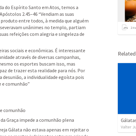
ida do Espírito Santo em Atos, temos a 
 Apóstolos 2.45–46
 “Vendiam as suas 
o produto entre todos, à medida que alguém 
rseveravam unânimes no templo, partiam 
2
it
uas refeições com alegria e singeleza de 
ras sociais e econômicas. É interessante 
Relate
unidade através de diversas campanhas, 
mesmo os esportes buscam isso, mas 
z de trazer esta realidade para nós. Por 
a desunião, a individualidade egoísta pois 
de e comunhão”
 e comunhão 
o da Graça impede a comunhão plena  
Gálatas
Valter J
eja Gálata não estava apenas em rejeitar o 