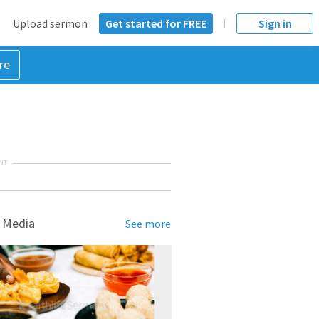
Upload sermon
Get started for FREE
Sign in
re
NT
 Media
See more