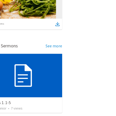
ems
d Sermons
See more
 1. 1-5
unior
•
7
views