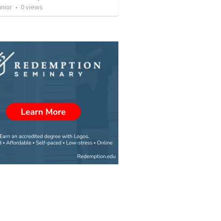
unior
•
0
views