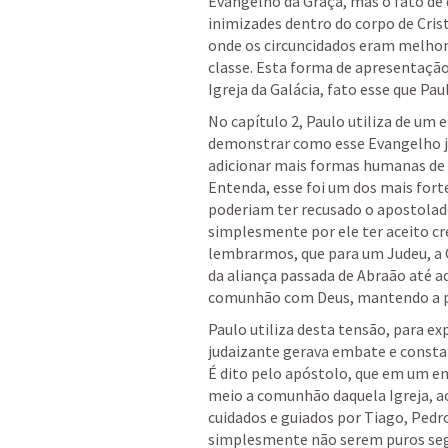
Evangelho da Graça, mas o fato de 
inimizades dentro do corpo de Cri
onde os circuncidados eram melhore
classe. Esta forma de apresentaçã
Igreja da Galácia, fato esse que Pa
No capítulo 2, Paulo utiliza de um
demonstrar como esse Evangelho j
adicionar mais formas humanas de 
Entenda, esse foi um dos mais fort
poderiam ter recusado o apostolado
simplesmente por ele ter aceito cr
lembrarmos, que para um Judeu, a 
da aliança passada de Abraão até aq
comunhão com Deus, mantendo a pu
Paulo utiliza desta tensão, para e
judaizante gerava embate e consta
É dito pelo apóstolo, que em um en
meio a comunhão daquela Igreja, ao
cuidados e guiados por Tiago, Pedr
simplesmente não serem puros segund