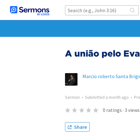
A união pelo Eva
Marcio roberto Santa Brigi
Sermon
•
Submitted
a month ago
•
Pr
0
ratings
·
3
views
Share