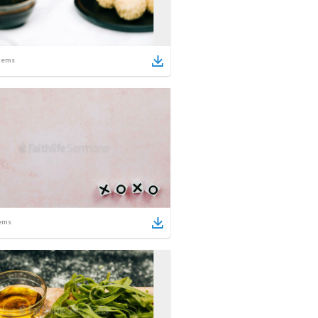
tems
ems