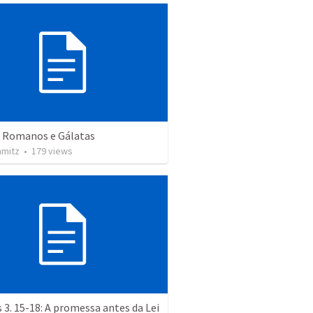
 - Romanos e Gálatas
hmitz
•
179
views
 3. 15-18: A promessa antes da Lei