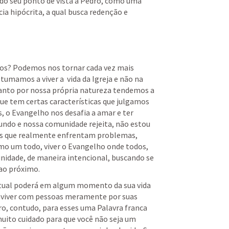
do seu ponto de vista a Pedro, como uma 
cia hipócrita, a qual busca redenção e 
sos? Podemos nos tornar cada vez mais 
umamos a viver a  vida da Igreja e não na 
anto por nossa própria natureza tendemos a 
ue tem certas características que julgamos 
s, o Evangelho nos desafia a amar e ter 
do e nossa comunidade rejeita, não estou 
s que realmente enfrentam problemas, 
mo um todo, viver o Evangelho onde todos, 
nidade, de maneira intencional, buscando se 
 ao próximo. 
tual poderá em algum momento da sua vida 
conviver com pessoas meramente por suas 
o, contudo, para esses uma Palavra franca 
muito cuidado para que você não seja um 