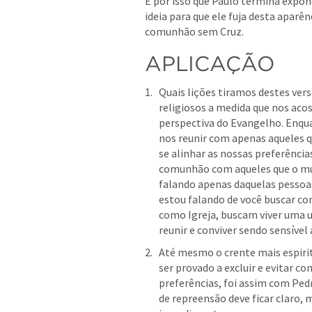
É por isso que Paulo termina expon
ideia para que ele fuja desta aparên
comunhão sem Cruz. 
APLICAÇÃO 
Quais lições tiramos destes ver
religiosos a medida que nos acost
perspectiva do Evangelho. Enqu
nos reunir com apenas aqueles q
se alinhar as nossas preferência
comunhão com aqueles que o mun
falando apenas daquelas pessoa
estou falando de você buscar co
como Igreja, buscam viver uma u
reunir e conviver sendo sensível
Até mesmo o crente mais espiri
ser provado a excluir e evitar 
preferências, foi assim com Pedr
de repreensão deve ficar claro, 