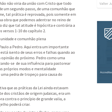
ão não viria da união com Cristo que todo 
Valter J
 de um segundo passo, de uma comunhão que 
rne, tal prática é reprovada, pois somente em 
ua obra que podemos adentrar no reino de 
 diz que tal atitude é hipócrita e contrária a 
 versos 1-10 do capítulo 2.
uz unidade e comunhão plena 
aulo a Pedro. Aqui entra um importante 
tá isento de seus erros e falhas quando ao 
a opinião do próximo. Pedro como uma 
zando-se  de sua influência para pastorear 
us próprios modos e mentalidade 
a uma pedra de tropeço para causa do 
va que as práticas da Lei ainda estavam 
dos cristãos de origem judaicas, era um 
a contra o princípio de grande valia, a 
lho poderá criar. 