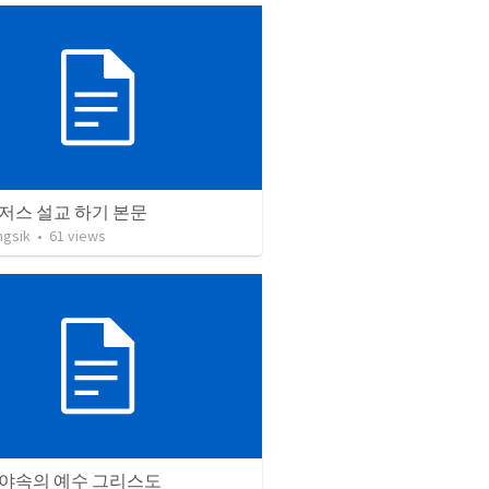
저스 설교 하기 본문
ngsik
•
61
views
야속의 예수 그리스도