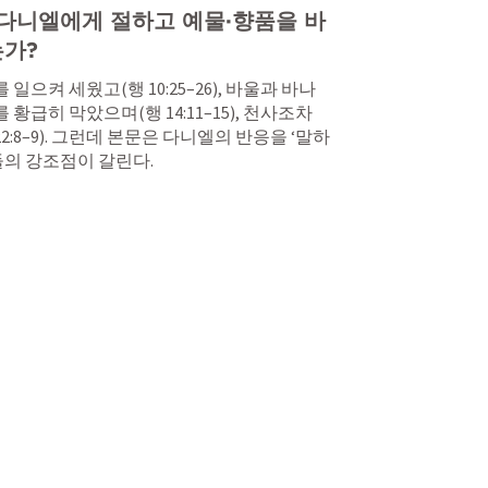
이 다니엘에게 절하고 예물·향품을 바
는가?
 일으켜 세웠고(
행 10:25–26
), 바울과 바나
 황급히 막았으며(
행 14:11–15
), 천사조차 
22:8–9
). 그런데 본문은 다니엘의 반응을 ‘말하
들의 강조점이 갈린다.