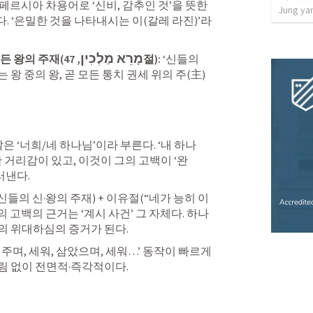
페르시아 차용어로 ‘신비, 감추인 것’을 뜻한
Jung ya
다. ‘은밀한 것을 나타내시는 이(갈레 라진)’라
מָרֵא מַלְכִין
모든 왕의 주재(
, 47절): 
‘신들의 
 왕 중의 왕, 곧 모든 통치 권세 위의 주(主)
 ‘너희/네 하나님’이라 부른다. ‘내 하나
 거리감이 있고, 이것이 그의 고백이 ‘완
러낸다.
신들의 신·왕의 주재) + 이유절(“네가 능히 이 
의 고백의 근거는 ‘계시 사건’ 그 자체다. 하나
의 위대하심의 증거가 된다.
, 주며, 세워, 삼았으며, 세워…’ 동작이 빠르게 
림 없이 전면적·즉각적이다.