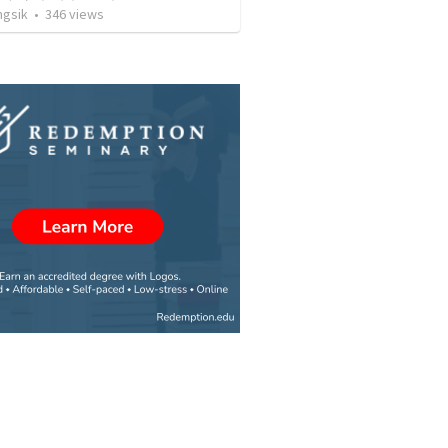
ngsik
•
346
views