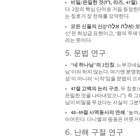
רָז
•    
비밀/은밀한 것(
, 라즈, 47절): 
다. 2장의 핵심 단어로 거듭 등장한
는 칭호가 장 전체를 요약한다.
אֱלָהּ אֱלָהִין
•    
모든 신들의 신(
)·
신’은 최상급 표현이고, ‘왕의 주재’는
라는 뜻이다.
5. 문법 연구
•    
“네 하나님”의 2인칭. 
느부갓네살은
님’이라 하지 않는다. 여기엔 분명한
성’이 아니라 ‘시작’임을 문법이 드
•    
47절 고백의 논리 구조. 
두 칭호(
은밀한 것을 나타내었으니”). 즉 그
님이 비밀을 푸셨다는 사실이 그분
•    
48–49절 사역동사의 연쇄. 
‘높여
이어진다. 다니엘의 등용은 머뭇거
6. 난해 구절 연구