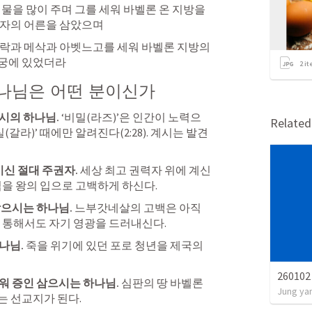
물을 많이 주며 그를 세워 바벨론 온 지방을 
혜자의 어른을 삼았으며
락과 메삭과 아벳느고를 세워 바벨론 지방의 
왕궁에 있었더라
2
it
하나님은 어떤 분이신가
시의 하나님. 
‘비밀(라즈)’은 인간이 노력으
Relate
(갈라)’ 때에만 알려진다(2:28). 계시는 발견
신 절대 주권자. 
세상 최고 권력자 위에 계신 
심을 왕의 입으로 고백하게 하신다.
으시는 하나님. 
느부갓네살의 고백은 아직 
 통해서도 자기 영광을 드러내신다.
님. 
죽을 위기에 있던 포로 청년을 제국의 
2601
워 증인 삼으시는 하나님. 
심판의 땅 바벨론
Jung ya
는 선교지가 된다.