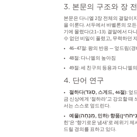
3. 본문의 구조와 장
본문은 
다니엘 2장
 전체의 결말이자 
을 이룬다. 서두에서 바벨론의 모든
기에 몰렸다(2:1–13). 결말에서 다니
수 없던 비밀이 풀렸고, 무력하던 
•    46–47절: 왕의 반응 — 엎드림
•    48절: 다니엘의 높아짐
•    49절: 세 친구의 등용과 다니엘
4. 단어 연구
סְגִד
•    
절하다(
, 스게드, 46절): 
엎드
금 신상에게 ‘절하라’고 강요할 때 
서는 스스로 엎드린다.
ִיחֹחִין
מִנְחָה
•    
예물(
, 민하)·향품(
힌’은 ‘향기로운 냄새’로 레위기 제
드릴 경의를 표하고 있다.