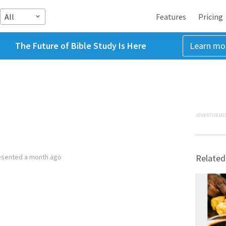
All
Features
Pricing
The Future of Bible Study Is Here
Learn mo
ADVERTISEME
esented
a month ago
Related