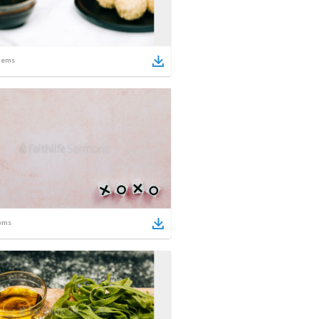
tems
ems