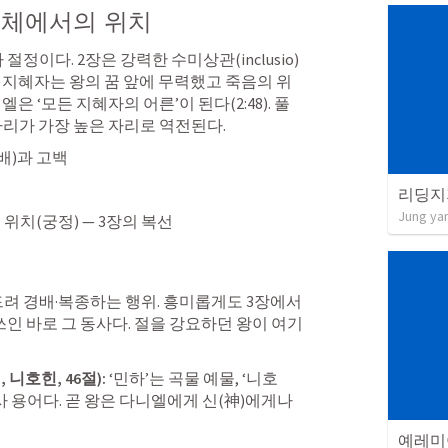
 전체에서의 위치
절정이다. 2장은 강력한 수미상관(inclusio)
 지혜자는 왕의 꿈 앞에 무력했고 죽음의 위
엘은 ‘모든 지혜자의 어른’이 된다(2:48). 풀 
자리가 가장 높은 자리로 역전된다.
(경배)과 고백
리딩지
Jung ya
의 위치(궁정) — 3장의 복선
려 경배·복종하는 행위. 흥미롭게도 3장에서 
쓰인 바로 그 동사다. 절을 강요하던 왕이 여기
נ
, 니호힌, 46절): 
‘민하’는 곡물 예물, ‘니호
사 용어다. 곧 왕은 다니엘에게 신(神)에게나 
예레미