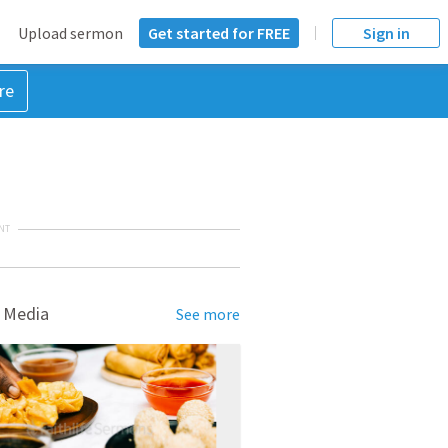
Upload sermon
Get started for FREE
Sign in
re
NT
 Media
See more