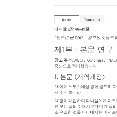
Notes
Transcript
다니엘 2장 46–49절
“엎드린 금 머리 — 감추인 것을 
제1부 · 본문 연구
참고 주석: 
WBC(J. Goldingay), NAC
중심으로 정리했습니다.
1. 본문 (개역개정)
46 
이에 느부갓네살 왕이 엎드려 
게 주게 하니라
47 
왕이 대답하여 다니엘에게 이르
요 모든 왕의 주재시로다 네가 능히
또 은밀한 것을 나타내시는 이시로