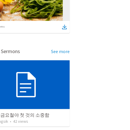
ems
d Sermons
See more
02 금요철야 첫 것의 소중함
ngsik
•
42
views