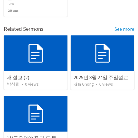
2
items
Related Sermons
See more
새 설교 (2)
2025년 8월 24일 주일설교
박상희
•
0
views
Ki In Ghong
•
6
views
11)금요철야 주 기 도 문