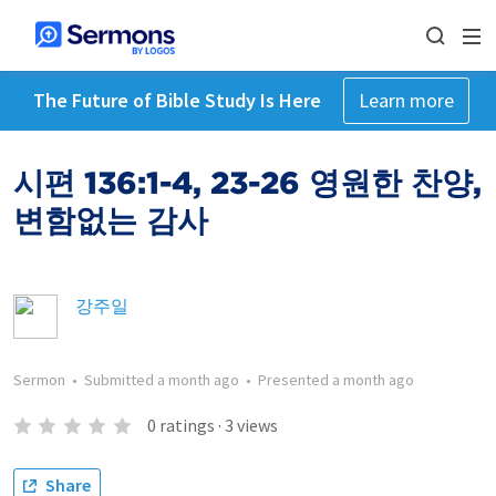
The Future of Bible Study Is Here
Learn more
시편 136:1-4, 23-26 영원한 찬양,
변함없는 감사
강주일
Sermon
•
Submitted
a month ago
•
Presented
a month ago
0
ratings
·
3
views
Share