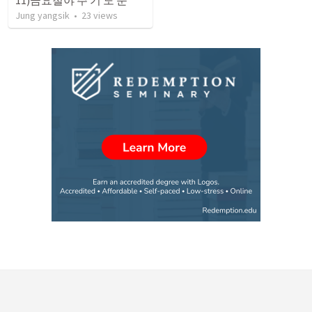
Jung yangsik
•
23
views