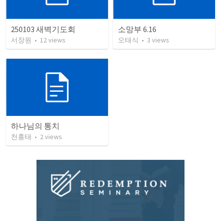
250103 새벽기도회
소망부 6.16
서장원
•
12
views
오태식
•
3
views
하나님의 통치
천홍태
•
2
views