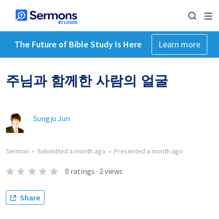
The Future of Bible Study Is Here
Learn more
주님과 함께한 사람의 얼굴
Sungju Jun
Sermon
•
Submitted
a month ago
•
Presented
a month ago
0
ratings
·
2
views
Share