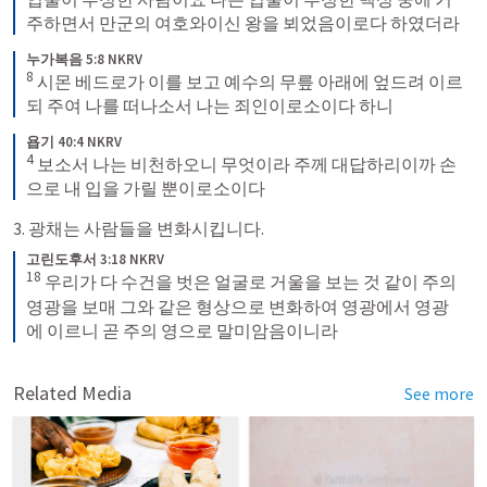
주하면서 만군의 여호와이신 왕을 뵈었음이로다 하였더라
누가복음 5:8 NKRV
8
 시몬 베드로가 이를 보고 예수의 무릎 아래에 엎드려 이르
되 주여 나를 떠나소서 나는 죄인이로소이다 하니
욥기 40:4 NKRV
4
 보소서 나는 비천하오니 무엇이라 주께 대답하리이까 손
으로 내 입을 가릴 뿐이로소이다
3. 광채는 사람들을 변화시킵니다. 
고린도후서 3:18 NKRV
18
 우리가 다 수건을 벗은 얼굴로 거울을 보는 것 같이 주의 
영광을 보매 그와 같은 형상으로 변화하여 영광에서 영광
에 이르니 곧 주의 영으로 말미암음이니라
Related Media
See more