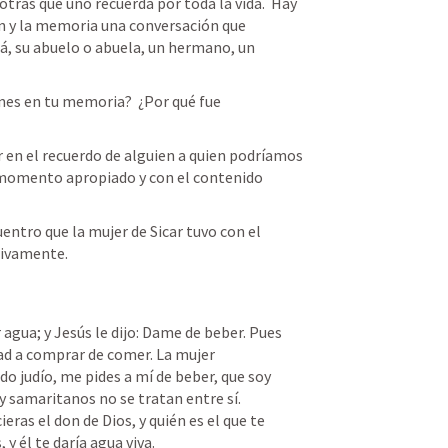
tras que uno recuerda por toda la vida.  Hay 
n y la memoria una conversación que 
, su abuelo o abuela, un hermano, un 
nes en tu memoria?  ¿Por qué fue 
n el recuerdo de alguien a quien podríamos 
 momento apropiado y con el contenido 
entro que la mujer de Sicar tuvo con el 
tivamente.  
agua; y Jesús le dijo: Dame de beber. Pues 
dad a comprar de comer. La mujer 
do judío, me pides a mí de beber, que soy 
 samaritanos no se tratan entre sí. 
eras el don de Dios, y quién es el que te 
 y él te daría agua viva.