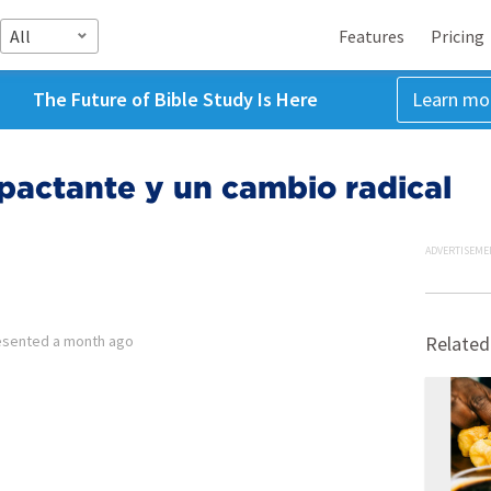
All
Features
Pricing
The Future of Bible Study Is Here
Learn mo
pactante y un cambio radical
ADVERTISEME
esented
a month ago
Related