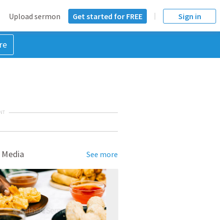
Upload sermon
Get started for FREE
Sign in
re
NT
 Media
See more