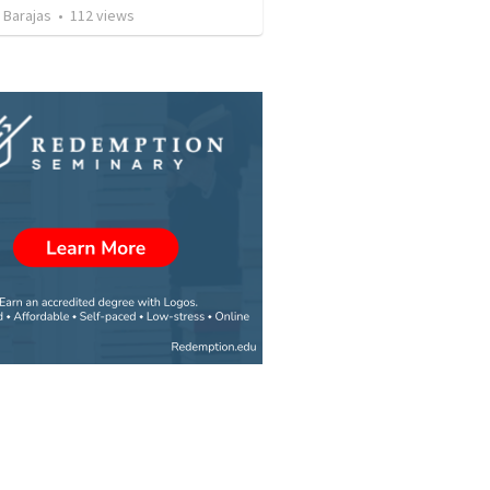
 Barajas
•
112
views