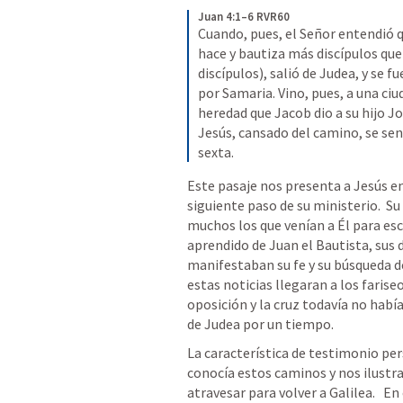
Juan 4:1–6 RVR60
Cuando, pues, el Señor entendió qu
hace y bautiza más discípulos que
discípulos), salió de Judea, y se fu
por Samaria. Vino, pues, a una ciu
heredad que Jacob dio a su hijo Jo
Jesús, cansado del camino, se sent
sexta.
Este pasaje nos presenta a Jesús en
siguiente paso de su ministerio.  S
muchos los que venían a Él para escu
aprendido de Juan el Bautista, sus d
manifestaban su fe y su búsqueda de 
estas noticias llegaran a los farise
oposición y la cruz todavía no había 
de Judea por un tiempo.  
La característica de testimonio per
conocía estos caminos y nos ilustr
atravesar para volver a Galilea.   En