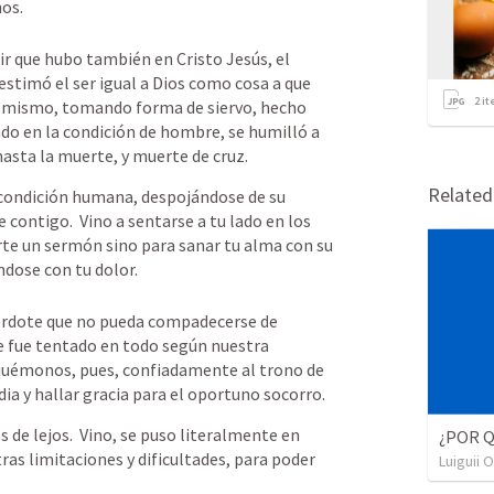
os.  
ir que hubo también en Cristo Jesús, el 
estimó el ser igual a Dios como cosa a que 
2
it
sí mismo, tomando forma de siervo, hecho 
o en la condición de hombre, se humilló a 
asta la muerte, y muerte de cruz.
Relate
a condición humana, despojándose de su 
e contigo.  Vino a sentarse a tu lado en los 
te un sermón sino para sanar tu alma con su 
dose con tu dolor.  
rdote que no pueda compadecerse de 
e fue tentado en todo según nuestra 
quémonos, pues, confiadamente al trono de 
dia y hallar gracia para el oportuno socorro.
de lejos.  Vino, se puso literalmente en 
¿POR Q
s limitaciones y dificultades, para poder 
Luiguii 