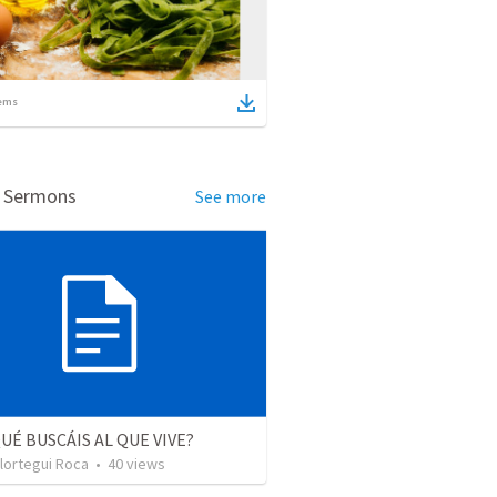
ems
d Sermons
See more
UÉ BUSCÁIS AL QUE VIVE?
Olortegui Roca
•
40
views