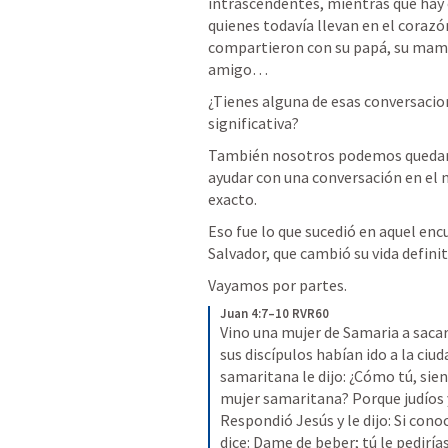
intrascendentes, mientras que hay o
quienes todavía llevan en el corazó
compartieron con su papá, su mamá
amigo… 
¿Tienes alguna de esas conversacio
significativa?  
También nosotros podemos quedar e
ayudar con una conversación en el
exacto.  
Eso fue lo que sucedió en aquel encu
Salvador, que cambió su vida defini
Vayamos por partes.  
Juan 4:7–10 RVR60
Vino una mujer de Samaria a sacar 
sus discípulos habían ido a la ciu
samaritana le dijo: ¿Cómo tú, sien
mujer samaritana? Porque judíos y
Respondió Jesús y le dijo: Si conoci
dice: Dame de beber; tú le pedirías,