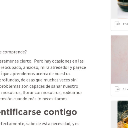
17
i
te comprende?  
eramente cierto.  Pero hay ocasiones en las 
 preocupado, ansioso, mira alrededor y parece 
así que aprendemos acerca de nuestra 
profundas, de esas que muchas veces sin 
 problemas son capaces de sanar nuestro 
3
it
nosotros, llorar con nosotros, rodearnos 
ensión cuando más lo necesitamos.  
entificarse contigo
fectamente, sabe de esta necesidad, y es 