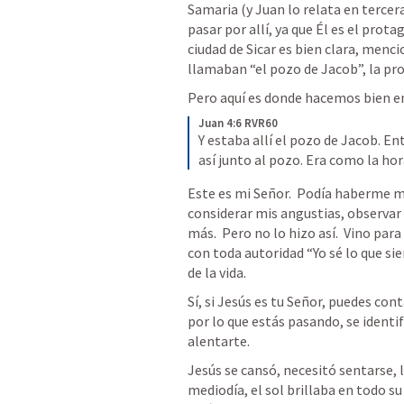
Samaria (y Juan lo relata en tercera
pasar por allí, ya que Él es el protag
ciudad de Sicar es bien clara, menc
llamaban “el pozo de Jacob”, la prop
Pero aquí es donde hacemos bien en
Juan 4:6 RVR60
Y estaba allí el pozo de Jacob. E
así junto al pozo. Era como la hor
Este es mi Señor.  Podía haberme mi
considerar mis angustias, observar 
más.  Pero no lo hizo así.  Vino par
con toda autoridad “Yo sé lo que si
de la vida.  
Sí, si Jesús es tu Señor, puedes co
por lo que estás pasando, se identifi
alentarte.  
Jesús se cansó, necesitó sentarse, le
mediodía, el sol brillaba en todo su