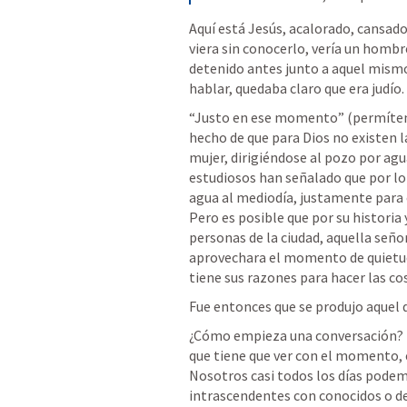
Aquí está Jesús, acalorado, cansado,
viera sin conocerlo, vería un homb
detenido antes junto a aquel mismo 
hablar, quedaba claro que era judío. 
“Justo en ese momento” (permíteme
hecho de que para Dios no existen la
mujer, dirigiéndose al pozo por agua
estudiosos han señalado que por lo 
agua al mediodía, justamente para e
Pero es posible que por su historia
personas de la ciudad, aquella señor
aprovechara el momento de quietud 
tiene sus razones para hacer las co
Fue entonces que se produjo aquel d
¿Cómo empieza una conversación?  A
que tiene que ver con el momento, el
Nosotros casi todos los días pode
intrascendentes con conocidos o des