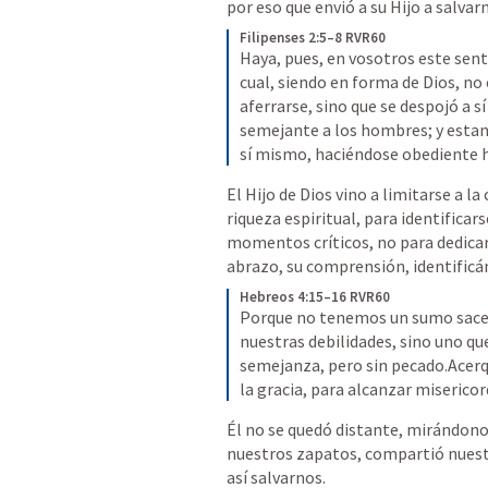
por eso que envió a su Hijo a salvarn
Filipenses 2:5–8 RVR60
Haya, pues, en vosotros este sent
cual, siendo en forma de Dios, no 
aferrarse, sino que se despojó a 
semejante a los hombres; y estand
sí mismo, haciéndose obediente h
El Hijo de Dios vino a limitarse a l
riqueza espiritual, para identificars
momentos críticos, no para dedicar
abrazo, su comprensión, identificán
Hebreos 4:15–16 RVR60
Porque no tenemos un sumo sace
nuestras debilidades, sino uno qu
semejanza, pero sin pecado.Acer
la gracia, para alcanzar misericor
Él no se quedó distante, mirándonos 
nuestros zapatos, compartió nuestra
así salvarnos.  