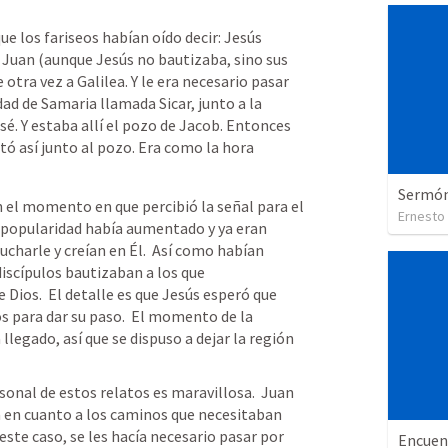
e los fariseos habían oído decir: Jesús 
 Juan (aunque Jesús no bautizaba, sino sus 
e otra vez a Galilea. Y le era necesario pasar 
dad de Samaria llamada Sicar, junto a la 
sé. Y estaba allí el pozo de Jacob. Entonces 
ó así junto al pozo. Era como la hora 
Sermón 
 el momento en que percibió la señal para el 
Ernesto
u popularidad había aumentado y ya eran 
charle y creían en Él.  Así como habían 
iscípulos bautizaban a los que 
Dios.  El detalle es que Jesús esperó que 
os para dar su paso.  El momento de la 
llegado, así que se dispuso a dejar la región 
sonal de estos relatos es maravillosa.  Juan 
a en cuanto a los caminos que necesitaban 
 este caso, se les hacía necesario pasar por 
Encuen