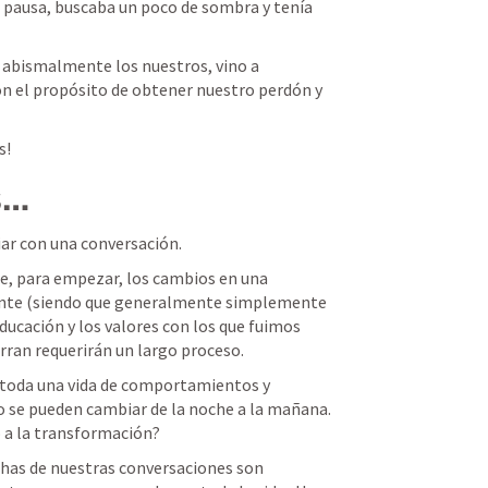
a pausa, buscaba un poco de sombra y tenía 
abismalmente los nuestros, vino a 
n el propósito de obtener nuestro perdón y 
s!
s…
ar con una conversación.  
e, para empezar, los cambios en una 
te (siendo que generalmente simplemente 
ucación y los valores con los que fuimos 
rran requerirán un largo proceso.  
e toda una vida de comportamientos y 
se pueden cambiar de la noche a la mañana.  
o a la transformación?  
as de nuestras conversaciones son 