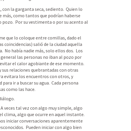
 con la garganta seca, sediento.  Quien lo 
re más, como tantos que podrían haberse 
pozo.  Por su vestimenta o por su acento al 
 
 que lo coloque entre comillas, dado el 
s coincidencias) salió de la ciudad aquella 
.  No había nadie más, solo ellos dos.  Los 
general las personas no iban al pozo por 
vitar el calor agobiante de ese momento.  
 y sus relaciones quebrantadas con otras 
a evitara los encuentros con otros, y 
para ir a buscar su agua.  Cada persona 
sas como las hace.  
iálogo.  
 veces tal vez con algo muy simple, algo 
 clima, algo que ocurre en aquel instante.  
mos iniciar conversaciones aparentemente 
conocidos.  Pueden iniciar con algo bien 