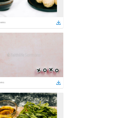
tems
ems