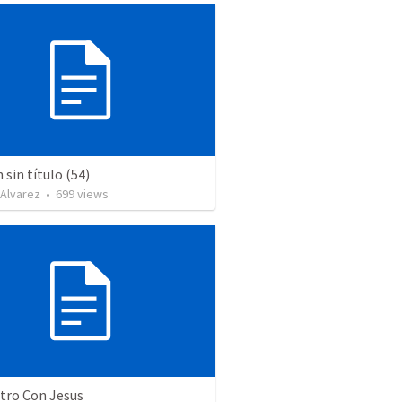
sin título (54)
 Alvarez
•
699
views
tro Con Jesus