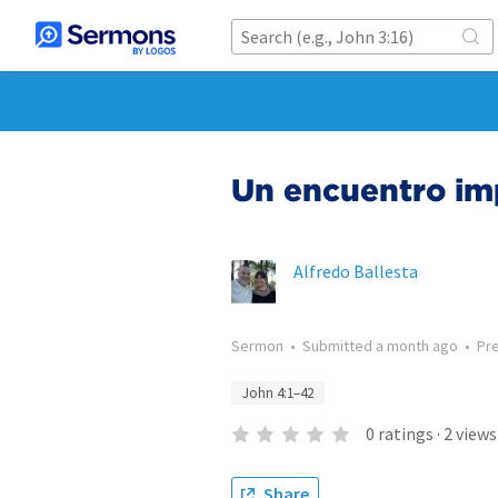
Un encuentro im
Alfredo Ballesta
Sermon
•
Submitted
a month ago
•
Pr
John 4:1–42
0
ratings
·
2
views
Share