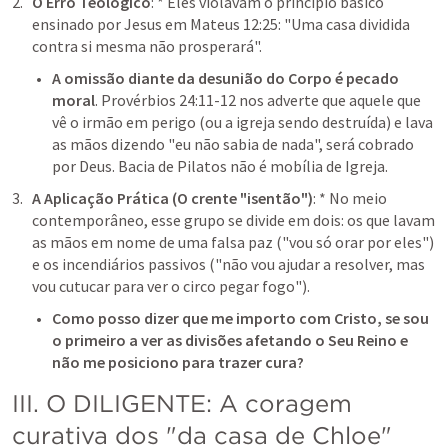
O Erro Teológico
: * Eles violavam o princípio básico 
ensinado por Jesus em 
Mateus 12:25
: "Uma casa dividida 
contra si mesma não prosperará".
A omissão diante da desunião do Corpo é pecado 
moral
. 
Provérbios 24:11-12
 nos adverte que aquele que 
vê o irmão em perigo (ou a igreja sendo destruída) e lava 
as mãos dizendo "eu não sabia de nada", será cobrado 
por Deus. Bacia de Pilatos não é mobília de Igreja.
A Aplicação Prática (O crente "isentão")
: * No meio 
contemporâneo, esse grupo se divide em dois: os que lavam 
as mãos em nome de uma falsa paz ("vou só orar por eles") 
e os incendiários passivos ("não vou ajudar a resolver, mas 
vou cutucar para ver o circo pegar fogo").
Como posso dizer que me importo com Cristo, se sou 
o primeiro a ver as divisões afetando o Seu Reino e 
não me posiciono para trazer cura?
III. O DILIGENTE: A coragem 
curativa dos "da casa de Chloe" 