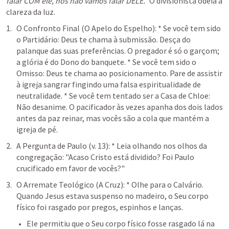
falar COM ele, nós não vamos falar DELE."
 O divisionista odeia a 
clareza da luz.
O Confronto Final (O Apelo do Espelho): * Se você tem sido 
o Partidário: Deus te chama à submissão. Desça do 
palanque das suas preferências. O pregador é só o garçom; 
a glória é do Dono do banquete. * Se você tem sido o 
Omisso: Deus te chama ao posicionamento. Pare de assistir 
à igreja sangrar fingindo uma falsa espiritualidade de 
neutralidade. * Se você tem tentado ser a Casa de Chloe: 
Não desanime. O pacificador às vezes apanha dos dois lados 
antes da paz reinar, mas vocês são a cola que mantém a 
igreja de pé.
A Pergunta de Paulo (v. 13): * Leia olhando nos olhos da 
congregação: "Acaso Cristo está dividido? Foi Paulo 
crucificado em favor de vocês?"
O Arremate Teológico (A Cruz): * Olhe para o Calvário. 
Quando Jesus estava suspenso no madeiro, o Seu corpo 
físico foi rasgado por pregos, espinhos e lanças.
Ele permitiu que o Seu corpo físico fosse rasgado lá na 