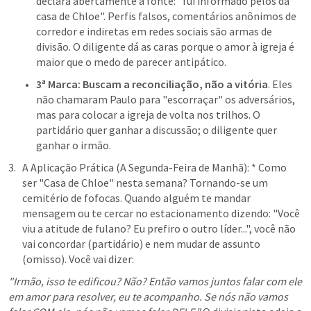
declara abertamente a fonte: "fui informado pelos da 
casa de Chloe". Perfis falsos, comentários anônimos de 
corredor e indiretas em redes sociais são armas de 
divisão. O diligente dá as caras porque o amor à igreja é 
maior que o medo de parecer antipático.
3ª Marca: Buscam a reconciliação, não a vitória
. Eles 
não chamaram Paulo para "escorraçar" os adversários, 
mas para colocar a igreja de volta nos trilhos. O 
partidário quer ganhar a discussão; o diligente quer 
ganhar o irmão.
A Aplicação Prática (A Segunda-Feira de Manhã): * Como 
ser "Casa de Chloe" nesta semana? Tornando-se um 
cemitério de fofocas. Quando alguém te mandar 
mensagem ou te cercar no estacionamento dizendo: "Você 
viu a atitude de fulano? Eu prefiro o outro líder...", você não 
vai concordar (partidário) e nem mudar de assunto 
(omisso). Você vai dizer:
"Irmão, isso te edificou? Não? Então vamos juntos falar com ele 
em amor para resolver, eu te acompanho. Se nós não vamos 