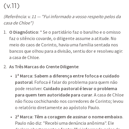
(v.11)
(Referência: v. 11 — "Fui informado a vosso respeito pelos da 
casa de Chloe")
O Diagnóstico
: * Se o partidário faz o barulho e o omisso 
faz o silêncio covarde, o diligente assume a atitude. No 
meio do caos de Corinto, havia uma família sentada nos 
bancos que olhou para a divisão, sentiu dor e resolveu agir: 
a casa de Chloe.
As Três Marcas do Crente Diligente
:
1ª Marca: Sabem a diferença entre fofoca e cuidado 
pastoral
. Fofoca é falar do problema para quem não 
pode resolver. 
Cuidado pastoral é levar o problema 
para quem tem autoridade para curar
. A casa de Chloe 
não ficou cochichando nos corredores de Corinto; levou 
o relatório diretamente ao apóstolo Paulo.
2ª Marca: Têm a coragem de assinar o nome embaixo
. 
Paulo não diz: "Recebi uma denúncia anônima". Ele 