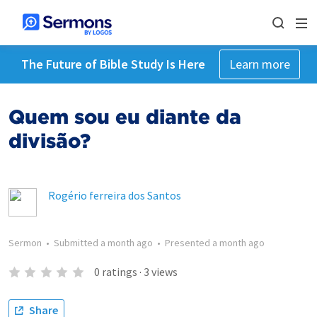
The Future of Bible Study Is Here
Learn more
Quem sou eu diante da
divisão?
Rogério ferreira dos Santos
Sermon
•
Submitted
a month ago
•
Presented
a month ago
0
ratings
·
3
views
Share