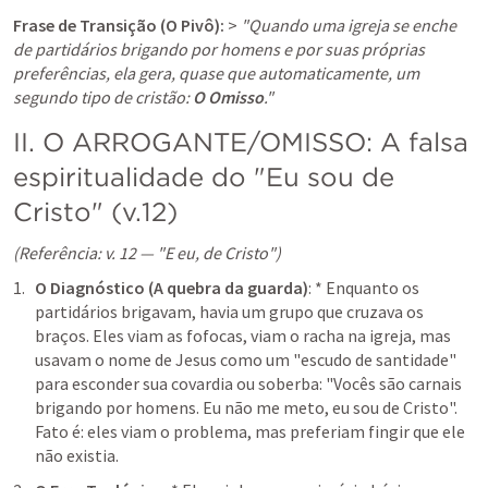
Frase de Transição (O Pivô):
 > 
"Quando uma igreja se enche 
de partidários brigando por homens e por suas próprias 
preferências, ela gera, quase que automaticamente, um 
segundo tipo de cristão: 
O Omisso
."
II. O ARROGANTE/OMISSO: A falsa 
espiritualidade do "Eu sou de 
Cristo" (v.12)
(Referência: v. 12 — "E eu, de Cristo")
O Diagnóstico (A quebra da guarda)
: * Enquanto os 
partidários brigavam, havia um grupo que cruzava os 
braços. Eles viam as fofocas, viam o racha na igreja, mas 
usavam o nome de Jesus como um "escudo de santidade" 
para esconder sua covardia ou soberba: "Vocês são carnais 
brigando por homens. Eu não me meto, eu sou de Cristo". 
Fato é: eles viam o problema, mas preferiam fingir que ele 
não existia.