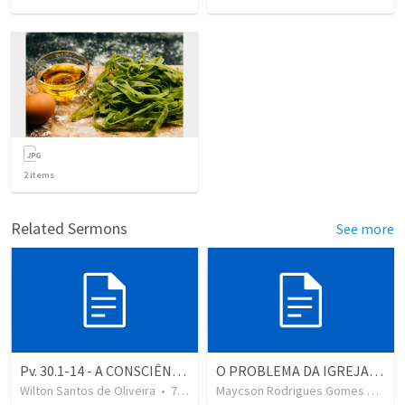
2
items
Related Sermons
See more
Pv. 30.1-14 - A CONSCIÊNCIA DE AGUR
O PROBLEMA DA IGREJA DE CORINTO
Wilton Santos de Oliveira
•
75
views
Maycson Rodrigues Gomes da Silva