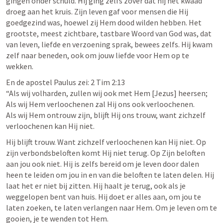
gingen onder schuld. Hij ging zelfs zover dat hij het kwaad 
droeg aan het kruis. Zijn leven gaf voor mensen die Hij 
goedgezind was, hoewel zij Hem dood wilden hebben. Het 
grootste, meest zichtbare, tastbare Woord van God was, dat 
van leven, liefde en verzoening sprak, bewees zelfs. Hij kwam 
zelf naar beneden, ook om jouw liefde voor Hem op te 
wekken. 
En de apostel Paulus zei: 
2 Tim 2:13
“Als wij volharden, zullen wij ook met Hem [Jezus] heersen; 

Als wij Hem verloochenen zal Hij ons ook verloochenen. 

Als wij Hem ontrouw zijn, blijft Hij ons trouw, want zichzelf 
verloochenen kan Hij niet. 
Hij blijft trouw. Want zichzelf verloochenen kan Hij niet. Op 
zijn verbondsbeloften komt Hij niet terug. Op Zijn beloften 
aan jou ook niet. Hij is zelfs bereid om je leven door dalen 
heen te leiden om jou in en van die beloften te laten delen. Hij 
laat het er niet bij zitten. Hij haalt je terug, ook als je 
weggelopen bent van huis. Hij doet er alles aan, om jou te 
laten zoeken, te laten verlangen naar Hem. Om je leven om te 
gooien, je te wenden tot Hem. 
