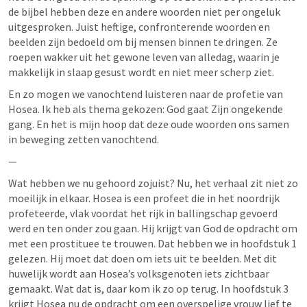
de bijbel hebben deze en andere woorden niet per ongeluk 
uitgesproken. Juist heftige, confronterende woorden en 
beelden zijn bedoeld om bij mensen binnen te dringen. Ze 
roepen wakker uit het gewone leven van alledag, waarin je 
makkelijk in slaap gesust wordt en niet meer scherp ziet. 
En zo mogen we vanochtend luisteren naar de profetie van 
Hosea. Ik heb als thema gekozen: God gaat Zijn ongekende 
gang. En het is mijn hoop dat deze oude woorden ons samen 
in beweging zetten vanochtend. 
— 
Wat hebben we nu gehoord zojuist? Nu, het verhaal zit niet zo 
moeilijk in elkaar. Hosea is een profeet die in het noordrijk 
profeteerde, vlak voordat het rijk in ballingschap gevoerd 
werd en ten onder zou gaan. Hij krijgt van God de opdracht om 
met een prostituee te trouwen. Dat hebben we in hoofdstuk 1 
gelezen. Hij moet dat doen om iets uit te beelden. Met dit 
huwelijk wordt aan Hosea’s volksgenoten iets zichtbaar 
gemaakt. Wat dat is, daar kom ik zo op terug. In hoofdstuk 3 
krijgt Hosea nu de opdracht om een overspelige vrouw lief te 