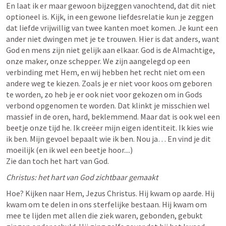
En laat ik er maar gewoon bijzeggen vanochtend, dat dit niet 
optioneel is. Kijk, in een gewone liefdesrelatie kun je zeggen 
dat liefde vrijwillig van twee kanten moet komen. Je kunt een 
ander niet dwingen met je te trouwen. Hier is dat anders, want 
God en mens zijn niet gelijk aan elkaar. God is de Almachtige, 
onze maker, onze schepper. We zijn aangelegd op een 
verbinding met Hem, en wij hebben het recht niet om een 
andere weg te kiezen. Zoals je er niet voor koos om geboren 
te worden, zo heb je er ook niet voor gekozen om in Gods 
verbond opgenomen te worden. Dat klinkt je misschien wel 
massief in de oren, hard, beklemmend. Maar dat is ook wel een 
beetje onze tijd he. Ik creëer mijn eigen identiteit. Ik kies wie 
ik ben. Mijn gevoel bepaalt wie ik ben. Nou ja… En vind je dit 
moeilijk (en ik wel een beetje hoor....)

Zie dan toch het hart van God. 
Christus: het hart van God zichtbaar gemaakt
Hoe? Kijken naar Hem, Jezus Christus. Hij kwam op aarde. Hij 
kwam om te delen in ons sterfelijke bestaan. Hij kwam om 
mee te lijden met allen die ziek waren, gebonden, gebukt 