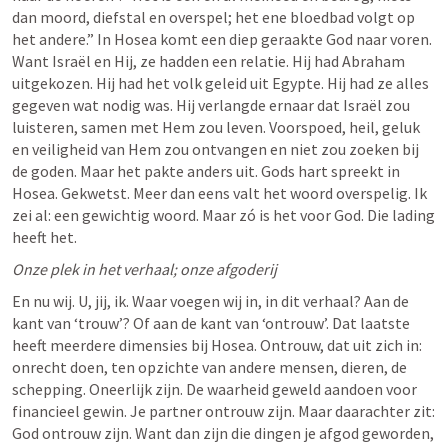
dan moord, diefstal en overspel; het ene bloedbad volgt op 
het andere.” In Hosea komt een diep geraakte God naar voren. 
Want Israël en Hij, ze hadden een relatie. Hij had Abraham 
uitgekozen. Hij had het volk geleid uit Egypte. Hij had ze alles 
gegeven wat nodig was. Hij verlangde ernaar dat Israël zou 
luisteren, samen met Hem zou leven. Voorspoed, heil, geluk 
en veiligheid van Hem zou ontvangen en niet zou zoeken bij 
de goden. Maar het pakte anders uit. Gods hart spreekt in 
Hosea. Gekwetst. Meer dan eens valt het woord overspelig. Ik 
zei al: een gewichtig woord. Maar zó is het voor God. Die lading 
heeft het. 
Onze plek in het verhaal; onze afgoderij
En nu wij. U, jij, ik. Waar voegen wij in, in dit verhaal? Aan de 
kant van ‘trouw’? Of aan de kant van ‘ontrouw’. Dat laatste 
heeft meerdere dimensies bij Hosea. Ontrouw, dat uit zich in: 
onrecht doen, ten opzichte van andere mensen, dieren, de 
schepping. Oneerlijk zijn. De waarheid geweld aandoen voor 
financieel gewin. Je partner ontrouw zijn. Maar daarachter zit: 
God ontrouw zijn. Want dan zijn die dingen je afgod geworden, 