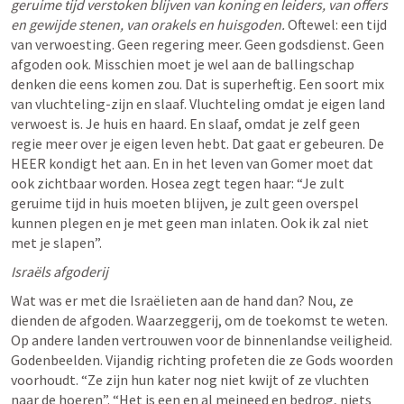
geruime tijd verstoken blijven van koning en leiders, van offers 
en gewijde stenen, van orakels en huisgoden. 
Oftewel: een tijd 
van verwoesting. Geen regering meer. Geen godsdienst. Geen 
afgoden ook. Misschien moet je wel aan de ballingschap 
denken die eens komen zou. Dat is superheftig. Een soort mix 
van vluchteling-zijn en slaaf. Vluchteling omdat je eigen land 
verwoest is. Je huis en haard. En slaaf, omdat je zelf geen 
regie meer over je eigen leven hebt. Dat gaat er gebeuren. De 
HEER kondigt het aan. En in het leven van Gomer moet dat 
ook zichtbaar worden. Hosea zegt tegen haar: “Je zult 
geruime tijd in huis moeten blijven, je zult geen overspel 
kunnen plegen en je met geen man inlaten. Ook ik zal niet 
met je slapen”. 
Israëls afgoderij
Wat was er met die Israëlieten aan de hand dan? Nou, ze 
dienden de afgoden. Waarzeggerij, om de toekomst te weten. 
Op andere landen vertrouwen voor de binnenlandse veiligheid. 
Godenbeelden. Vijandig richting profeten die ze Gods woorden 
voorhoudt. “Ze zijn hun kater nog niet kwijt of ze vluchten 
naar de hoeren”. “Het is een en al meineed en bedrog, niets 