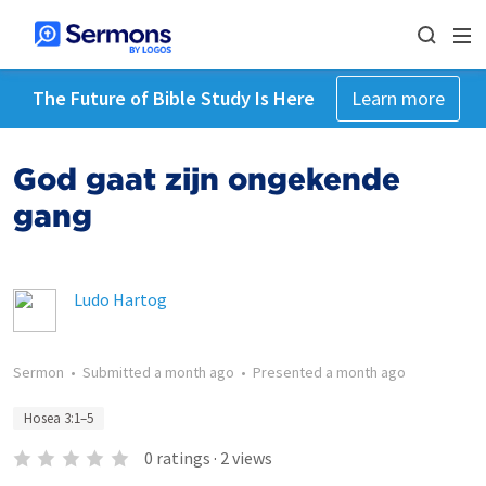
The Future of Bible Study Is Here
Learn more
God gaat zijn ongekende
gang
Ludo Hartog
Sermon
•
Submitted
a month ago
•
Presented
a month ago
Hosea 3:1–5
0
ratings
·
2
views