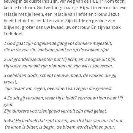
eeuwig in de duisternis zijn, ver weg van de HEER? Kom toch, 
keer je toch om. God verlangt naar je. Hij wil in een exclusieve 
relatie met je leven, een relatie van liefde en trouw. Jezus 
heeft het definitief laten zien. Zijn liefde en genade zijn 
blijvend, groter dan uw kwaad, uw ontrouw. En zijn aanpak 
treft doel. 
1 God gaat zijn ongekende gang vol donkere majesteit; 

die in de zee zijn voetstap plant en op de wolken rijdt. 
2 Uit grondeloze diepten put Hij licht, en vreugde uit pijn. 

Hij voert volmaakt zijn plannen uit, zijn wil is soeverein. 
3 Geliefden Gods, schept nieuwe moed, de wolken die gij 
vreest,

 zijn zwaar van regen, overvloed van zegen die geneest. 
4 Zoudt gij verstaan, waar Hij u leidt? Vertrouw Hem waar Hij 
gaat. 

Zijn duistere voorzienigheid verhult zijn mild gelaat. 
5 Wat Hij bedoelt dat rijpt tot zin, wordt klaar van uur tot uur.

 De knop is bitter, is begin, de bloem wordt licht en puur.