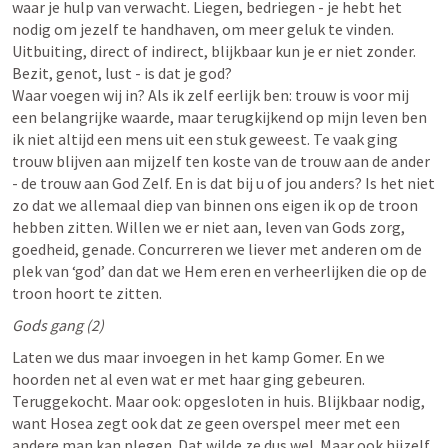
waar je hulp van verwacht. Liegen, bedriegen - je hebt het 
nodig om jezelf te handhaven, om meer geluk te vinden. 
Uitbuiting, direct of indirect, blijkbaar kun je er niet zonder. 
Bezit, genot, lust - is dat je god? 

Waar voegen wij in? Als ik zelf eerlijk ben: trouw is voor mij 
een belangrijke waarde, maar terugkijkend op mijn leven ben 
ik niet altijd een mens uit een stuk geweest. Te vaak ging 
trouw blijven aan mijzelf ten koste van de trouw aan de ander 
- de trouw aan God Zelf. En is dat bij u of jou anders? Is het niet 
zo dat we allemaal diep van binnen ons eigen ik op de troon 
hebben zitten. Willen we er niet aan, leven van Gods zorg, 
goedheid, genade. Concurreren we liever met anderen om de 
plek van ‘god’ dan dat we Hem eren en verheerlijken die op de 
troon hoort te zitten.
Gods gang (2)
Laten we dus maar invoegen in het kamp Gomer. En we 
hoorden net al even wat er met haar ging gebeuren. 
Teruggekocht. Maar ook: opgesloten in huis. Blijkbaar nodig, 
want Hosea zegt ook dat ze geen overspel meer met een 
andere man kan plegen. Dat wilde ze dus wel. Maar ook hijzelf 