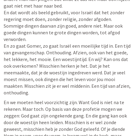
gaat niet met haar naar bed. 

En dat wordt als beeld gebruikt, voor Israël dat het zonder 
regering moet doen, zonder religie, zonder afgoden. 
Sommige dingen daarvan zijn goed, andere niet. Maar ook 
goede dingen kunnen te grote dingen worden, tot afgod 
verworden. 

En zo gaat Gomer, zo gaat Israël een moeilijke tijd in. Een tijd 
van gevangenschap. Onthouding. Afzien, ook van het goede, 
het lekkere, het mooie. Een woestijntijd. En wij? Kan ons dat 
ook overkomen? Misschien herken je het. Dat je het 
meemaakte, dat je de woestijn ingedreven werd. Dat je veel 
moest missen, ook dingen die het leven voor jou mooi 
maakten. Misschien zit je er wel middenin. Een tijd van afzien, 
onthouding. 
En we moeten heel voorzichtig zijn. Want God is niet na te 
rekenen. Maar toch. Op basis van deze profetie mogen we 
zeggen: God gaat zijn ongekende gang. En die gang kan ook 
door de woestijn heen leiden. Misschien is er wel zonde 
geweest, misschien heb je zonder God geleefd. Of je diende 
Hem in naam, voor de vorm, je kwam wel in de kerk, maar… 
