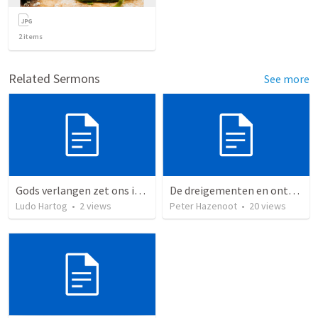
2
items
Related Sermons
See more
Gods verlangen zet ons in beweging
De dreigementen en ontmoedigingen van de boze en de voorzienigheid van God!
Ludo Hartog
•
2
views
Peter Hazenoot
•
20
views