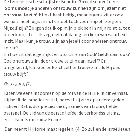
De feministische schrijfster Benoite Grould schreef eens: 
‘Soms moet je anderen ontrouw kunnen zijn om jezelf niet 
ontrouw te zijn’. 
Klinkt best heftig, maar ergens zit er ook 
wel iets heel logisch in. Ik moet toch voor mijzelf zorgen? 
Mijzelf zijn? Zorgen dat ik op mijn plek ben in mijn relatie, tot 
bloei kom, etc… Ik zeg niet dat daar geen kern van waarheid 
inzit. Maar kun je trouw zijn aan jezelf door anderen ontrouw 
te zijn? 

En hoe zit dat eigenlijk ten opzichte van God? Geldt daar ook? 
God ontrouw zijn, door trouw te zijn aan jezelf? En 
omgekeerd, kan God ook zichzelf ontrouw zijn als Hij ons 
trouw blijft? 
Gods gang (1)
Laten we eens inzoomen op de rol van de HEER in dit verhaal. 
Hij heeft de Israëlieten lief, hoewel zij zich op andere goden 
richten. Dat is dus precies die dynamiek van trouw, liefde, 
overspel. De tijd van de eerste liefde, de verbondssluiting, 
en… Israëls ontrouw. En nu? 
 Dan neemt Hij forse maatregelen. (4) Zo zullen de Israëliete
n 