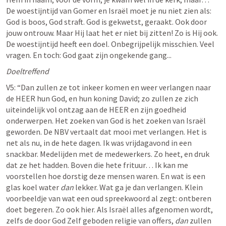
De woestijntijd van Gomer en Israël moet je nu niet zien als: 
God is boos, God straft. God is gekwetst, geraakt. Ook door 
jouw ontrouw. Maar Hij laat het er niet bij zitten! Zo is Hij ook. 
De woestijntijd heeft een doel. Onbegrijpelijk misschien. Veel 
vragen. En toch: God gaat zijn ongekende gang...
Doeltreffend 
V5: “Dan zullen ze tot inkeer komen en weer verlangen naar 
de HEER hun God, en hun koning David; zo zullen ze zich 
uiteindelijk vol ontzag aan de HEER en zijn goedheid 
onderwerpen. Het zoeken van God is het zoeken van Israël 
geworden. De NBV vertaalt dat mooi met verlangen. Het is 
net als nu, in de hete dagen. Ik was vrijdagavond in een 
snackbar. Medelijden met de medewerkers. Zo heet, en druk 
dat ze het hadden. Boven die hete frituur… Ik kan me 
voorstellen hoe dorstig deze mensen waren. En wat is een 
glas koel water 
dan 
lekker. Wat ga je dan verlangen. Klein 
voorbeeldje van wat een oud spreekwoord al zegt: ontberen 
doet begeren. Zo ook hier. Als Israël alles afgenomen wordt, 
zelfs de door God Zelf geboden religie van offers, 
dan 
zullen 