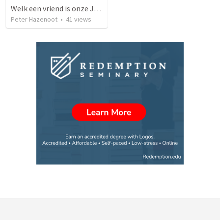
Welk een vriend is onze Jezus, die in onze plaats wil gaan!
Peter Hazenoot
•
41
views