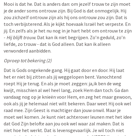
Mooi is dat he. Dat is anders dan: om jezelf trouw te zijn moet 
je de ander soms ontrouw zijn. Bij God is dat onmogelijk. Hij 
zou zichzelf ontrouw zijn als hij ons ontrouw zou zijn. Dat is 
toch verbijsterend. Als je kijkt hoevaak Israël het verpeste. En 
jij. En zelfs als je het nu nog in je hart hebt om ontrouw te zijn 
- 
Hij blijft trouw. 
Dat kan ik niet begrijpen. Zo’n geduld, zo’n 
liefde, zo trouw - dat is God alleen. Dat kan ik alleen 
verwonderd aanbidden.
Oproep tot bekering (2)
Dat is Gods ongekende gang. Hij gaat door en door. Hij laat 
het er niet bij zitten als jij weggelopen bent. Vanochtend 
roept Hij je terug. En als je moet zeggen: ja,ik ben de weg 
kwijt, misschien al wel heel lang, zoek Hem dan toch. Ga dan 
vandaag nog op je knieën voor Hem, en zeg het maar gewoon, 
ook als jij je helemaal niet wilt bekeren. Daar weet Hij ook wel 
raad mee. Zijn Geest is machtiger dan jouw onwil. Maar je 
moet wel komen. Je kunt niet achterover leunen met het idee 
dat God Zijn belofte aan jou ook wel waar zal maken. Dat is 
niet hoe het werkt. Dat is levensgevaarlijk. Je wil toch niet 