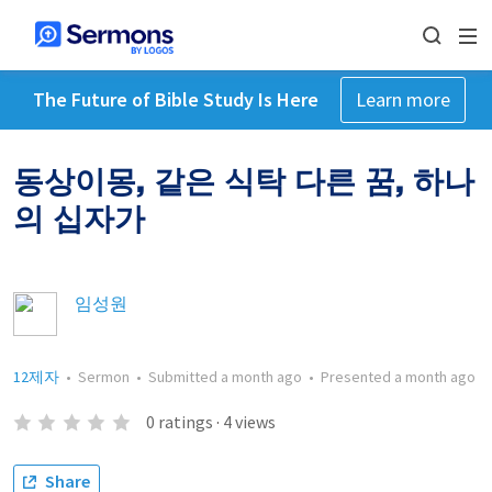
The Future of Bible Study Is Here
Learn more
동상이몽, 같은 식탁 다른 꿈, 하나
의 십자가
임성원
12제자
•
Sermon
•
Submitted
a month ago
•
Presented
a month ago
0
ratings
·
4
views
Share