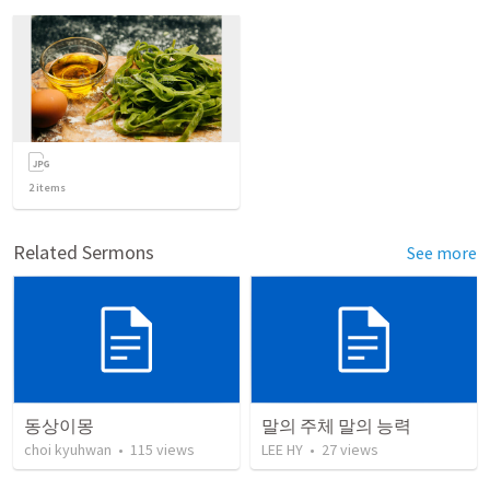
2
items
Related Sermons
See more
동상이몽
말의 주체 말의 능력
choi kyuhwan
•
115
views
LEE HY
•
27
views