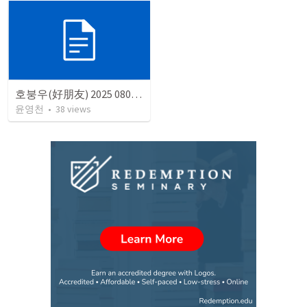
호붕우(好朋友) 2025 0803 룻2:8-16절
윤영천
•
38
views