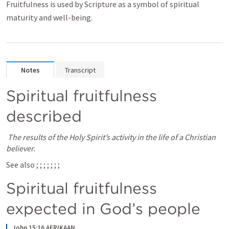
Fruitfulness is used by Scripture as a symbol of spiritual
maturity and well-being.
Notes
Transcript
Spiritual fruitfulness 
described 
The results of the Holy Spirit’s activity in the life of a Christian 
believer.
See also 
; 
; 
; 
; 
; 
; 
; 
Spiritual fruitfulness 
expected in God’s people 
John 15:16 AFRIKAAN