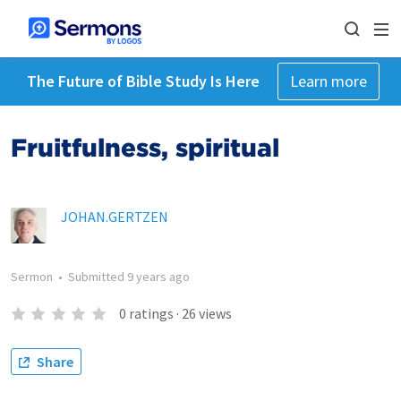
The Future of Bible Study Is Here
Learn more
Fruitfulness, spiritual
JOHAN.GERTZEN
Sermon
•
Submitted
9 years ago
0
ratings
·
26
views
Share