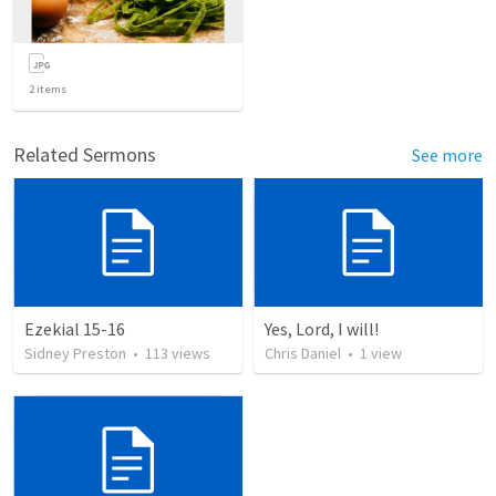
2
items
Related Sermons
See more
Ezekial 15-16
Yes, Lord, I will!
Sidney Preston
•
113
views
Chris Daniel
•
1
view