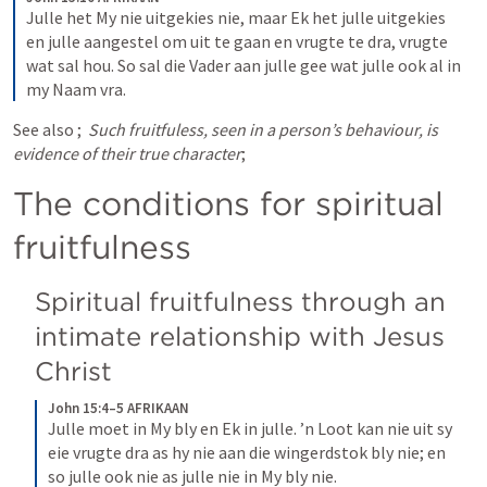
Julle het My nie uitgekies nie, maar Ek het julle uitgekies 
en julle aangestel om uit te gaan en vrugte te dra, vrugte 
wat sal hou. So sal die Vader aan julle gee wat julle ook al in 
my Naam vra.
See also 
; 
Such fruitfuless, seen in a person’s behaviour, is 
evidence of their true character
; 
The conditions for spiritual 
fruitfulness 
Spiritual fruitfulness through an 
intimate relationship with Jesus 
Christ
John 15:4–5 AFRIKAAN
Julle moet in My bly en Ek in julle. ’n Loot kan nie uit sy 
eie vrugte dra as hy nie aan die wingerdstok bly nie; en 
so julle ook nie as julle nie in My bly nie.