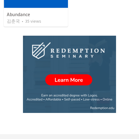
Abundance
김춘국
•
35
views