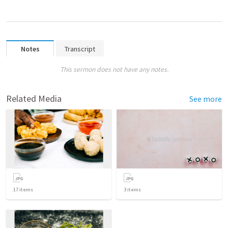
Notes
Transcript
This sermon does not have any notes.
Related Media
See more
17
items
3
items