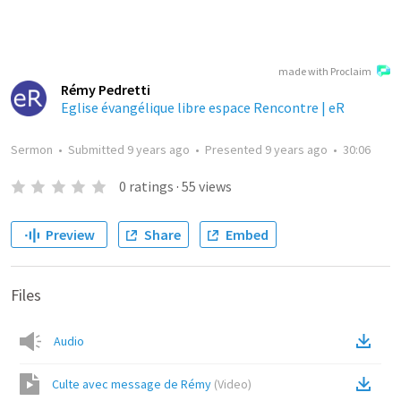
made with Proclaim
Rémy Pedretti
Eglise évangélique libre espace Rencontre | eR
Sermon
•
Submitted
9 years ago
•
Presented
9 years ago
•
30:06
0
ratings
·
55
views
Preview
Share
Embed
Files
Audio
Culte avec message de Rémy
(
Video
)