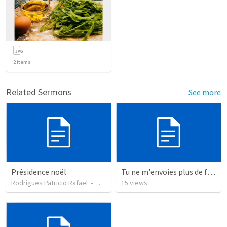
2
items
Related Sermons
See more
Présidence noël
Tu ne m'envoies plus de fleurs
Rodrigues Patricio Rafael
•
11
views
15
views