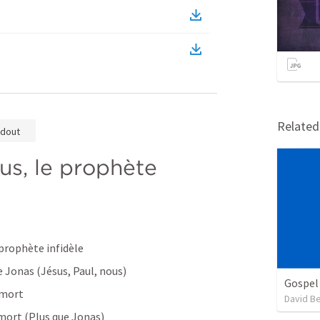
Relate
dout
s, le prophète 
e prophète infidèle
ue Jonas (Jésus, Paul, nous)
e mort
David Be
e mort (Plus que Jonas)