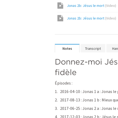
Jonas 2b: Jésus le mort
(
Video
)
Jonas 2b: Jésus le mort
(
Video
)
Notes
Transcript
Han
Donnez-moi Jésu
fidèle
Épisodes :
2016-04-10 : 
Jonas 1
 a : Jonas l
2017-08-13 : 
Jonas 1
 b : Mieux q
2017-06-25 : 
Jonas 2
 a : Jonas l
2017-12-03 : 
Jonas 2
 b : Jésus l