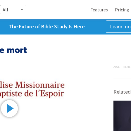
All
Features
Pricing
The Future of Bible Study Is Here
Learn mo
le mort
ADVERTISEME
Related