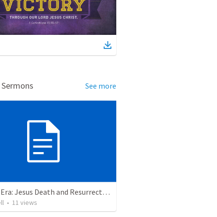
d Sermons
See more
Gospel Era: Jesus Death and Resurrection
ll
•
11
views