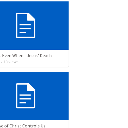
. . Even When - Jesus' Death
•
13
views
e of Christ Controls Us