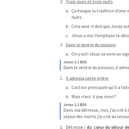
Trois jours et trois nuits
Ça évoque la tradition d’une mo
nuits.
Cela veut-il dire que Jonas e
Jésus a mis l’emphase là-des
Dans le ventre du poisson
On y est! Jésus va vivre un 
Jonas 2.1 BDS
Dans le ventre du poisson, il adres
Il adressa cette prière
L’action principale qu’il a fai
Mais n’est-il pas mort?
Jonas 2.2 BDS
Dans ma détresse, moi, j’ai crié à 
séjour des morts
j’ai crié au secou
Détresse / 
du  cœur du séjour d