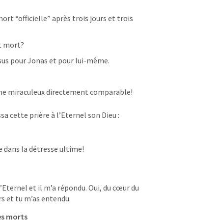
rt “officielle” après trois jours et trois 
st mort?
sus pour Jonas et pour lui-même.
signe miraculeux directement comparable!
sa cette prière à l’Eternel son Dieu :
te dans la détresse ultime!
l’Eternel
et il m’a répondu.
Oui, du cœur du 
rs
et tu m’as entendu.
es morts