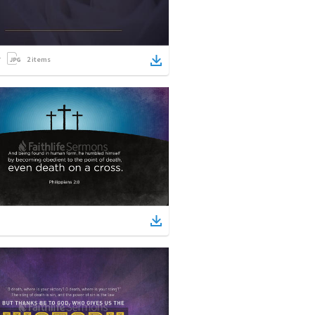
2
items