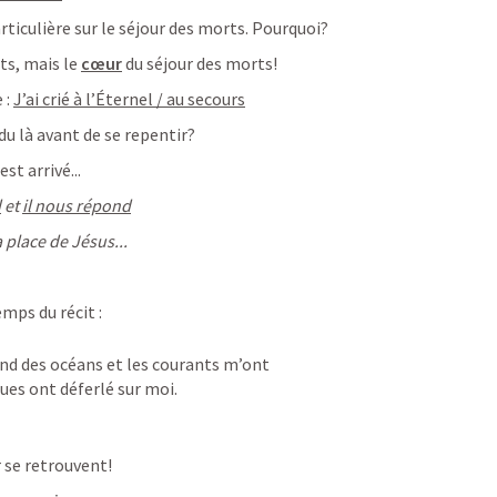
iculière sur le séjour des morts. Pourquoi?
ts, mais le 
cœur
 du séjour des morts!
: 
J’ai crié à l’Éternel / au secours
du là avant de se repentir?
est arrivé...
d
 et 
il nous répond
a place de Jésus...
emps du récit :
ond des océans
et les courants m’ont 
gues ont déferlé sur moi.
 se retrouvent!