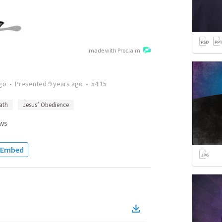
made with Proclaim
ago
•
Presented
9 years ago
•
54:15
ath
Jesus’ Obedience
ws
Embed