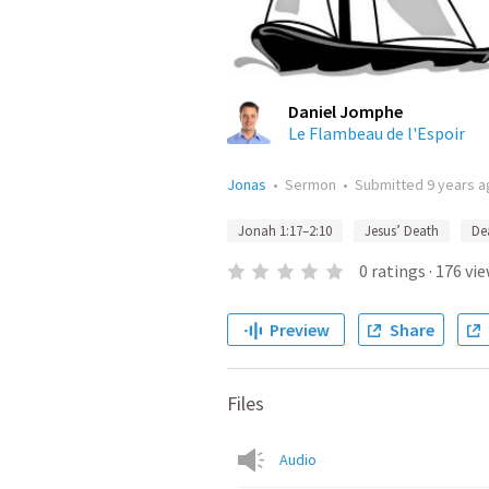
Daniel Jomphe
Le Flambeau de l'Espoir
Jonas
•
Sermon
•
Submitted
9 years 
Jonah 1:17–2:10
Jesus’ Death
De
0
ratings
·
176
vie
Preview
Share
Files
Audio