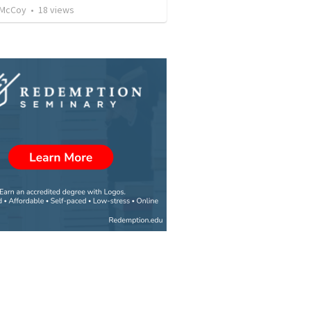
 McCoy
•
18
views