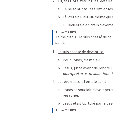
Tu
, 
tes flots
, 
tes vagues
, 
déferlé 
Ce ne sont pas les flots et le
Là, c’était Dieu lui-même qui 
Dieu était en train d’exer
Jonas 2.4 BDS
Je me disais :
Je suis chassé de dev
saint.
Je suis chassé de devant toi
Pour Jonas, c’est clair.
Jésus, juste avant de rendre l’
pourquoi
 m’as-tu abandonné
Je reverrai ton Temple saint
Jonas se souciait d’avoir perdu
regagner.
Jésus était torturé par le bes
Jonas 2.5 BDS