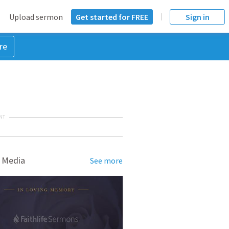
Upload sermon
Get started for FREE
Sign in
re
NT
 Media
See more