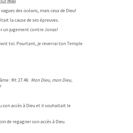
sur 
moi
s vagues des océans, mais ceux de Dieu!
était la cause de ses épreuves.
cer un jugement contre Jonas!
ant toi.
Pourtant, je reverrai ton Temple 
âme : 
Mt 27.46
:  
Mon Dieu, mon Dieu, 
?
 son accès à Dieu et il souhaitait le 
oin de regagner son accès à Dieu.