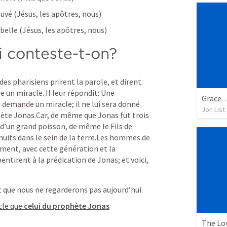
sauvé (Jésus, les apôtres, nous)
rebelle (Jésus, les apôtres, nous)
i conteste-t-on?
es pharisiens prirent la parole, et dirent: 
e un miracle. Il leur répondit: Une 
Grace. 
emande un miracle; il ne lui sera donné 
Jon List
hète Jonas.Car, de même que Jonas fut trois 
e d’un grand poisson, de même le Fils de 
nuits dans le sein de la terre.Les hommes de 
ement, avec cette génération et la 
ntirent à la prédication de Jonas; et voici, 
t que nous ne regarderons pas aujourd’hui.
cle que 
celui du prophète Jonas
The Lov