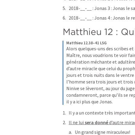
2018-__-__ : 
Jonas 3
 : Jonas le 
2018-__-__ : 
Jonas 4
 : Jonas le 
Matthieu 12
 : Qu
Matthieu 12.38–41 LSG
Alors quelques-uns des scribes et d
Maître, nous voudrions te voir fair
génération méchante et adultère d
d’autre miracle que celui du prop
jours et trois nuits dans le ventr
l’homme sera trois jours et trois 
Ninive se lèveront, au jour du jug
condamneront, parce qu’ils se repe
il y a ici plus que Jonas.
Il y a un contexte très importan
Il ne lui 
sera donné 
d’autre mira
Un grand signe miraculeux!