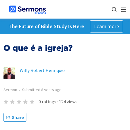
The Future of Bible Study Is Here
Learn more
O que é a igreja?
Willy Robert Henriques
Sermon
•
Submitted
8 years ago
0
ratings
·
124
views
Share