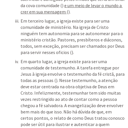
da cova comunidade (
) 
e um meio de levar o mundo a 
crer em sua mensagem 
(
). 
Em terceiro lugar, a igreja existe para ser uma 
comunidade de ministério. Na igreja de Cristo 
ninguém tem autonomia para se autonomear para o 
ministério cristão. Pastores, presbíteros e diáconos, 
todos, sem exceção, precisam ser chamados por Deus 
para servir nesses oficios (
).
Em quarto lugar, a igreja existe para ser uma 
comunidade de testemunho. A tarefa entregue por 
Jesus à igreja envolve o testemunho da fé cristã, para 
todas as pessoas (
). Nesse testemunho, a atenção 
deve estar centrada na obra objetiva de Deus em 
Cristo. Infelizmente, testemunhar tem sido muitas 
vezes restringido ao ato de contar como a pessoa 
chegou a fé salvadora. A evangelização deve envolver 
bem mais do que isso. Não há dúvida de que, em 
certos pontos, o relato de como Deus tratou conosco 
pode ser útil para ilustrar e autenticar a quem 