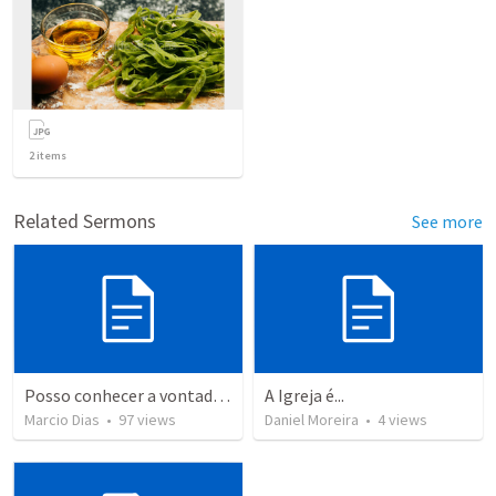
2
items
Related Sermons
See more
Posso conhecer a vontade de Deus?
A Igreja é...
Marcio Dias
•
97
views
Daniel Moreira
•
4
views