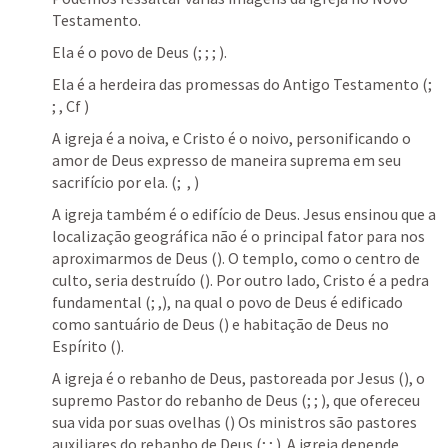
Testamento. 
Ela é o povo de Deus (
; 
; 
; 
). 
Ela é a herdeira das promessas do Antigo Testamento (
; 
; 
, Cf 
) 
A igreja é a noiva, e Cristo é o noivo, personificando o 
amor de Deus expresso de maneira suprema em seu 
sacrifício por ela. (
; 
, 
) 
A igreja também é o edifício de Deus. Jesus ensinou que a 
localização geográfica não é o principal fator para nos 
aproximarmos de Deus (
). O templo, como o centro de 
culto, seria destruído (
). Por outro lado, Cristo é a pedra 
fundamental (
; 
,
), na qual o povo de Deus é edificado 
como santuário de Deus (
) e habitação de Deus no 
Espírito (
). 
A igreja é o rebanho de Deus, pastoreada por Jesus (
), o 
supremo Pastor do rebanho de Deus (
; 
; 
), que ofereceu 
sua vida por suas ovelhas (
) Os ministros são pastores 
auxiliares do rebanho de Deus (
; 
; 
). A igreja depende 