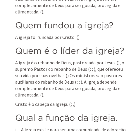
completamente de Deus para ser guiada, protegida e 
alimentada. (
). 
Quem fundou a igreja?
A igreja foi fundada por Cristo. (
) 
Quem é o líder da igreja?
A igreja é o rebanho de Deus, pastoreada por Jesus (
), o 
supremo Pastor do rebanho de Deus (
; 
; 
), que ofereceu 
sua vida por suas ovelhas (
) Os ministros são pastores 
auxiliares do rebanho de Deus (
; 
; 
). A igreja depende 
completamente de Deus para ser guiada, protegida e 
alimentada. (
). 
Cristo é o cabeça da Igreja. (
; 
,
)
Qual a função da igreja. 
A igreja existe para ser uma comunidade de adoração. 