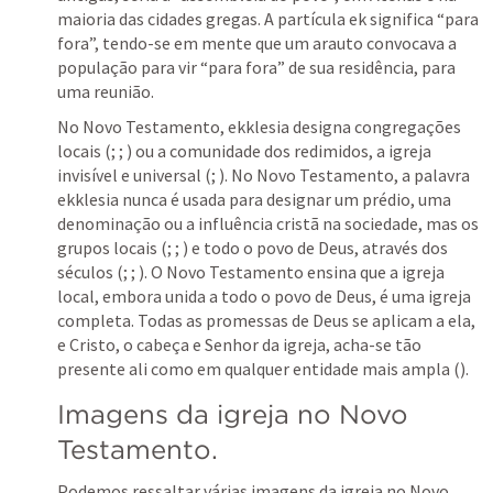
maioria das cidades gregas. A partícula ek significa “para 
fora”, tendo-se em mente que um arauto convocava a 
população para vir “para fora” de sua residência, para 
uma reunião. 
No Novo Testamento, ekklesia designa congregações 
locais (
; 
; 
) ou a comunidade dos redimidos, a igreja 
invisível e universal (
; 
). No Novo Testamento, a palavra 
ekklesia nunca é usada para designar um prédio, uma 
denominação ou a influência cristã na sociedade, mas os 
grupos locais (
; 
; 
) e todo o povo de Deus, através dos 
séculos (
; 
; 
). O Novo Testamento ensina que a igreja 
local, embora unida a todo o povo de Deus, é uma igreja 
completa. Todas as promessas de Deus se aplicam a ela, 
e Cristo, o cabeça e Senhor da igreja, acha-se tão 
presente ali como em qualquer entidade mais ampla (
). 
Imagens da igreja no Novo 
Testamento. 
Podemos ressaltar várias imagens da igreja no Novo 