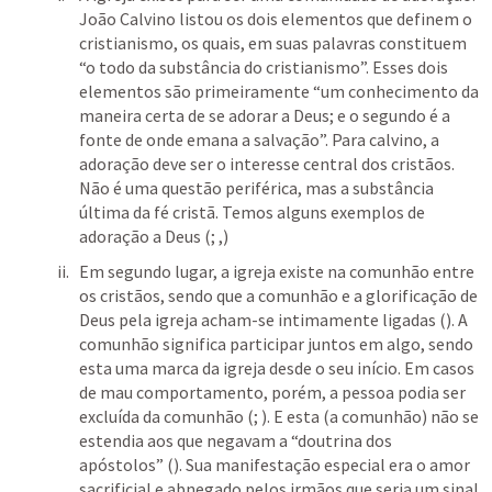
João Calvino listou os dois elementos que definem o 
cristianismo, os quais, em suas palavras constituem 
“o todo da substância do cristianismo”. Esses dois 
elementos são primeiramente “um conhecimento da 
maneira certa de se adorar a Deus; e o segundo é a 
fonte de onde emana a salvação”. Para calvino, a 
adoração deve ser o interesse central dos cristãos. 
Não é uma questão periférica, mas a substância 
última da fé cristã. Temos alguns exemplos de 
adoração a Deus (
; 
,
) 
Em segundo lugar, a igreja existe na comunhão entre 
os cristãos, sendo que a comunhão e a glorificação de 
Deus pela igreja acham-se intimamente ligadas (
). A 
comunhão significa participar juntos em algo, sendo 
esta uma marca da igreja desde o seu início. Em casos 
de mau comportamento, porém, a pessoa podia ser 
excluída da comunhão (
; 
). E esta (a comunhão) não se 
estendia aos que negavam a “doutrina dos 
apóstolos” (
). Sua manifestação especial era o amor 
sacrificial e abnegado pelos irmãos que seria um sinal 