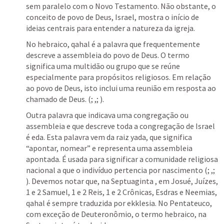
sem paralelo com o Novo Testamento. Não obstante, o 
conceito de povo de Deus, Israel, mostra o início de 
ideias centrais para entender a natureza da igreja. 
No hebraico, qahal é a palavra que frequentemente 
descreve a assembleia do povo de Deus. O termo 
significa uma multidão ou grupo que se reúne 
especialmente para propósitos religiosos. Em relação 
ao povo de Deus, isto inclui uma reunião em resposta ao 
chamado de Deus. (
; 
,
; 
). 
Outra palavra que indicava uma congregação ou 
assembleia e que descreve toda a congregação de Israel 
é eda. Esta palavra vem da raiz yada, que significa 
“apontar, nomear” e representa uma assembleia 
apontada. É usada para significar a comunidade religiosa 
nacional a que o indivíduo pertencia por nascimento (
; 
,
; 
). Devemos notar que, na Septuaginta , em Josué, Juízes, 
1 e 2 Samuel, 1 e 2 Reis, 1 e 2 Crônicas, Esdras e Neemias, 
qahal é sempre traduzida por ekklesia. No Pentateuco, 
com exceção de Deuteronômio, o termo hebraico, na 