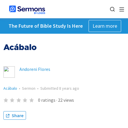
The Future of Bible Study Is Here
Learn more
Acábalo
Andoreni Flores
Acábalo
•
Sermon
•
Submitted
8 years ago
0
ratings
·
22
views
Share