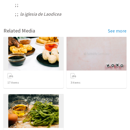
; 
; 
; 
; 
la iglesia de Laodicea
Related Media
See more
17
items
3
items