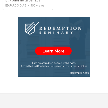
EDUARDO DIAZ
•
595
views