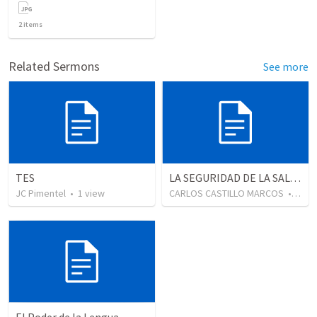
2
items
Related Sermons
See more
TES
LA SEGURIDAD DE LA SALVACIÓN 1ª PARTE
JC Pimentel
•
1
view
CARLOS CASTILLO MARCOS
•
1,04
El Poder de la Lengua