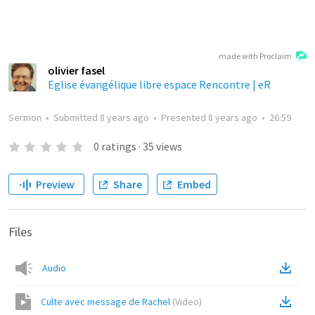
made with Proclaim
olivier fasel
Eglise évangélique libre espace Rencontre | eR
Sermon
•
Submitted
8 years ago
•
Presented
8 years ago
•
26:59
0
ratings
·
35
views
Preview
Share
Embed
Files
Audio
Culte avec message de Rachel
(
Video
)