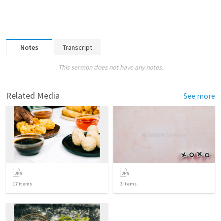
Notes
Transcript
This sermon does not have any notes.
Related Media
See more
17
items
3
items