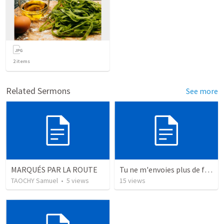
2
items
Related Sermons
See more
MARQUÉS PAR LA ROUTE
Tu ne m'envoies plus de fleurs
TAOCHY Samuel
•
5
views
15
views