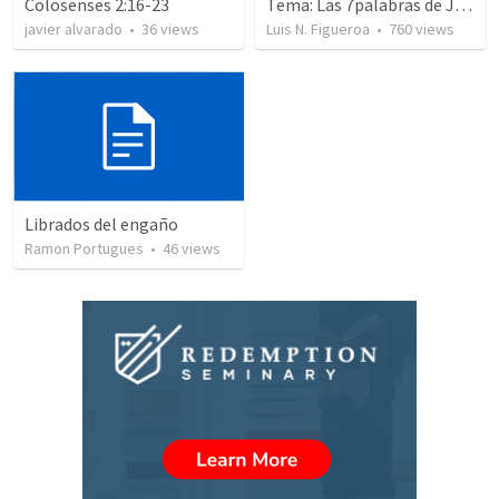
Colosenses 2:16-23
Tema: Las 7palabras de Jesus
javier alvarado
•
36
views
Luis N. Figueroa
•
760
views
Librados del engaño
Ramon Portugues
•
46
views