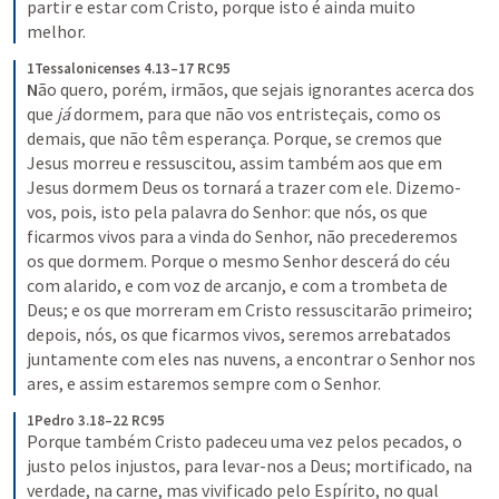
partir e estar com Cristo, porque isto é ainda muito 
melhor.
1Tessalonicenses 4.13–17 RC95
N
ão quero, porém, irmãos, que sejais ignorantes acerca dos 
que 
já
 dormem, para que não vos entristeçais, como os 
demais, que não têm esperança. Porque, se cremos que 
Jesus morreu e ressuscitou, assim também aos que em 
Jesus dormem Deus os tornará a trazer com ele. Dizemo-
vos, pois, isto pela palavra do Senhor: que nós, os que 
ficarmos vivos para a vinda do Senhor, não precederemos 
os que dormem. Porque o mesmo Senhor descerá do céu 
com alarido, e com voz de arcanjo, e com a trombeta de 
Deus; e os que morreram em Cristo ressuscitarão primeiro; 
depois, nós, os que ficarmos vivos, seremos arrebatados 
juntamente com eles nas nuvens, a encontrar o Senhor nos 
ares, e assim estaremos sempre com o Senhor.
1Pedro 3.18–22 RC95
Porque também Cristo padeceu uma vez pelos pecados, o 
justo pelos injustos, para levar-nos a Deus; mortificado, na 
verdade, na carne, mas vivificado pelo Espírito, no qual 