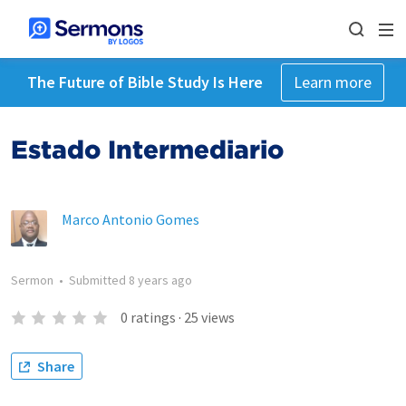
The Future of Bible Study Is Here
Learn more
Estado Intermediario
Marco Antonio Gomes
Sermon
•
Submitted
8 years ago
0
ratings
·
25
views
Share