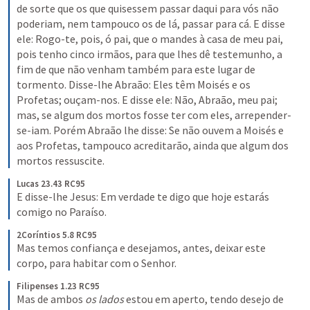
de sorte que os que quisessem passar daqui para vós não 
poderiam, nem tampouco os de lá, passar para cá. E disse 
ele: Rogo-te, pois, ó pai, que o mandes à casa de meu pai, 
pois tenho cinco irmãos, para que lhes dê testemunho, a 
fim de que não venham também para este lugar de 
tormento. Disse-lhe Abraão: Eles têm Moisés e os 
Profetas; ouçam-nos. E disse ele: Não, Abraão, meu pai; 
mas, se algum dos mortos fosse ter com eles, arrepender-
se-iam. Porém Abraão lhe disse: Se não ouvem a Moisés e 
aos Profetas, tampouco acreditarão, ainda que algum dos 
mortos ressuscite.
Lucas 23.43 RC95
E disse-lhe Jesus: Em verdade te digo que hoje estarás 
comigo no Paraíso.
2Coríntios 5.8 RC95
Mas temos confiança e desejamos, antes, deixar este 
corpo, para habitar com o Senhor.
Filipenses 1.23 RC95
Mas de ambos 
os lados
 estou em aperto, tendo desejo de 