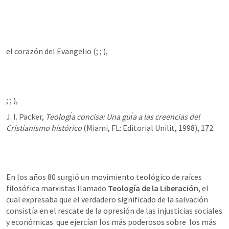
el corazón del Evangelio (
; 
; 
), 
; 
; 
), 
J. I. Packer, 
Teologı́a concisa: Una guı́a a las creencias del 
Cristianismo histórico
 (Miami, FL: Editorial Unilit, 1998), 172. 
En los años 80 surgió un movimiento teológico de raíces 
filosófica marxistas llamado 
Teología de la Liberación
, el 
cual expresaba que el verdadero significado de la salvación 
consistía en el rescate de la opresión de las injusticias sociales  
y económicas  que ejercían los más poderosos sobre  los más 