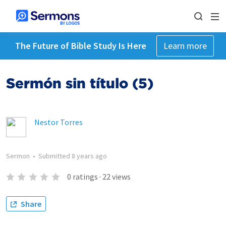
The Future of Bible Study Is Here
Learn more
Sermón sin título (5)
Nestor Torres
Sermon
•
Submitted
8 years ago
0
ratings
·
22
views
Share