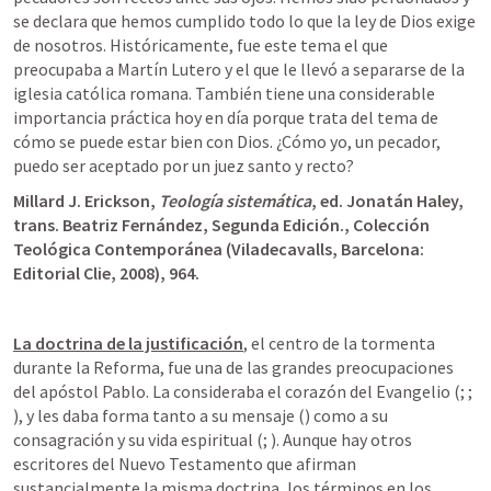
se declara que hemos cumplido todo lo que la ley de Dios exige 
de nosotros. Históricamente, fue este tema el que 
preocupaba a Martín Lutero y el que le llevó a separarse de la 
iglesia católica romana. También tiene una considerable 
importancia práctica hoy en día porque trata del tema de 
cómo se puede estar bien con Dios. ¿Cómo yo, un pecador, 
puedo ser aceptado por un juez santo y recto?
Millard J. Erickson, 
Teología sistemática
, ed. Jonatán Haley, 
trans. Beatriz Fernández, Segunda Edición., Colección 
Teológica Contemporánea (Viladecavalls, Barcelona: 
Editorial Clie, 2008), 964. 
La doctrina de la justificación
, el centro de la tormenta 
durante la Reforma, fue una de las grandes preocupaciones 
del apóstol Pablo. La consideraba el corazón del Evangelio (
; 
; 
), y les daba forma tanto a su mensaje (
) como a su 
consagración y su vida espiritual (
; 
). Aunque hay otros 
escritores del Nuevo Testamento que afirman 
sustancialmente la misma doctrina, los términos en los 