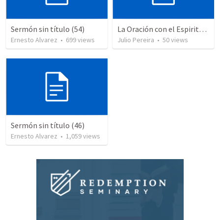
Sermón sin título (54)
La Oración con el Espiritu Santo y el Entendimiento
Ernesto Alvarez
•
699
views
Julio Pereira
•
50
views
Sermón sin título (46)
Ernesto Alvarez
•
1,059
views