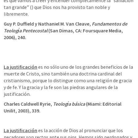
es que vamos a creer y entender completamente la “salvación 
tan grande” (
) que Dios nos ha provisto tan noble y 
libremente.
Guy P. Duffield y Nathaniel M. Van Cleave, 
Fundamentos de 
Teologı́a Pentecostal
 (San Dimas, CA: Foursquare Media, 
2006), 240. 
La justificación
 es no sólo uno de los grandes beneficios de la 
muerte de Cristo, sino también una doctrina cardinal del 
cristianismo, porque lo distingue como una religión de gracia 
y de fe. Y la gracia y la fe son las piedras angulares de la 
justificación.
Charles Caldwell Ryrie, 
Teologı́a básica
 (Miami: Editorial 
Unilit, 2003), 339.
La justificación
 es la acción de Dios al pronunciar que los 
pecadores son rectos ante sus ojos. Hemos sido perdonados y 