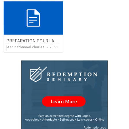
PREPARATION POUR LA SAINT CÈNE
jean nathanael charles
•
75
views