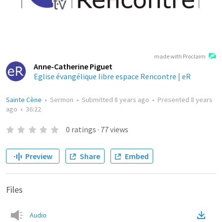
made with Proclaim
Anne-Catherine Piguet
Eglise évangélique libre espace Rencontre | eR
Sainte Cène
•
Sermon
•
Submitted
8 years ago
•
Presented
8 years
ago
•
36:22
0
ratings
·
77
views
Preview
Share
Embed
Files
Audio