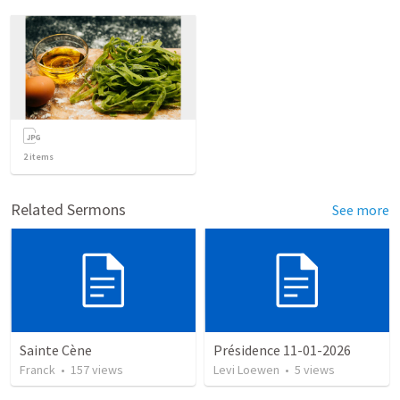
2
items
Related Sermons
See more
Sainte Cène
Présidence 11-01-2026
Franck
•
157
views
Levi Loewen
•
5
views