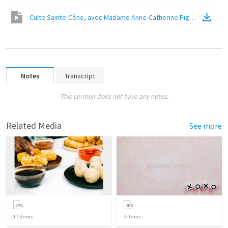
Culte Sainte-Cène, avec Madame Anne-Catherine Piguet
(
Video
)
Notes
Transcript
This sermon does not have any notes.
Related Media
See more
17
items
3
items