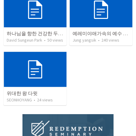
하나님을 향한 건강한 두려움 회복하기 (삼하 11-12장)
예레미야애가속의 예수 그리스도
David Sungeun Park
•
50
views
Jung yangsik
•
240
views
위대한 왕 다윗
SEONHOYANG
•
24
views