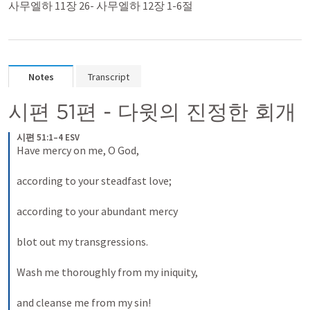
사무엘하 11장 26- 사무엘하 12장 1-6절
Notes
Transcript
시편 51편 - 다윗의 진정한 회개
시편 51:1–4 ESV
Have mercy on me, O God, 
according to your steadfast love; 
according to your abundant mercy 
blot out my transgressions. 
Wash me thoroughly from my iniquity, 
and cleanse me from my sin! 