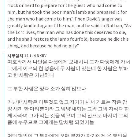
flock or herd to prepare for the guest who had come to 
him, but he took the poor man’s lamb and prepared it for 
the man who had come to him.” Then David’s anger was 
greatly kindled against the man, and he said to Nathan, “As 
the 
Lord
 lives, the man who has done this deserves to die, 
and he shall restore the lamb fourfold, because he did this 
thing, and because he had no pity.”
사무엘하 12:1–4 NKRV
여호와께서 나단을 다윗에게 보내시니 그가 다윗에게 가서 
그에게 이르되 한 성읍에 두 사람이 있는데 한 사람은 부하
고 한 사람은 가난하니 
그 부한 사람은 양과 소가 심히 많으나 
가난한 사람은 아무것도 없고 자기가 사서 기르는 작은 암
양 새끼 한 마리뿐이라 그 암양 새끼는 그와 그의 자식과 함
께 자라며 그가 먹는 것을 먹으며 그의 잔으로 마시며 그의 
품에 누우므로 그에게는 딸처럼 되었거늘 
어떤 행인이 그 부자에게 오매 부자가 자기에게 온 행인을 