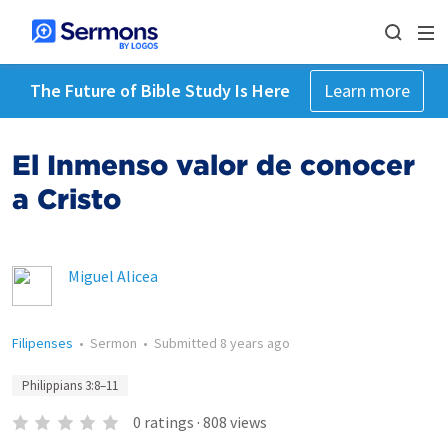
The Future of Bible Study Is Here
Learn more
El Inmenso valor de conocer
a Cristo
Miguel Alicea
Filipenses
•
Sermon
•
Submitted
8 years ago
Philippians 3:8–11
0
ratings
·
808
views