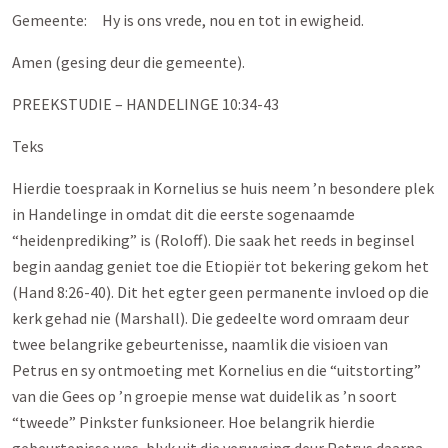
Gemeente: Hy is ons vrede, nou en tot in ewigheid.
Amen (gesing deur die gemeente).
PREEKSTUDIE – HANDELINGE 10:34-43
Teks
Hierdie toespraak in Kornelius se huis neem ’n besondere plek
in Handelinge in omdat dit die eerste sogenaamde
“heidenprediking” is (Roloff). Die saak het reeds in beginsel
begin aandag geniet toe die Etiopiër tot bekering gekom het
(Hand 8:26-40). Dit het egter geen permanente invloed op die
kerk gehad nie (Marshall). Die gedeelte word omraam deur
twee belangrike gebeurtenisse, naamlik die visioen van
Petrus en sy ontmoeting met Kornelius en die “uitstorting”
van die Gees op ’n groepie mense wat duidelik as ’n soort
“tweede” Pinkster funksioneer. Hoe belangrik hierdie