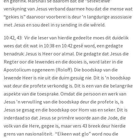
en gedrink. Marshall sê daarom dat die “selektiewe”
verskyning van Jesus verband daarmee hou dat die mense wat
“gekies is” daarvoor voorberei is deur ’n langdurige assosiasie
met Jesus en sou deel in sy sending in die wêreld.
10:42, 43: Vir die leser van hierdie gedeelte moes dit duidelik
wees dat dit wat in 10:38 en 10:42 gesê word, een gedagte
benadruk: Jesus is Heer oor almal. Die gedagte dat Jesus die
Regter oor die lewendes en die dooies is, word later in die
Apostolicum opgeneem (Roloff). Die boodskap van die
lewende Heer is nie uit die duim gesuig nie. Dit is ’n boodskap
wat deur die profete verkondig is. Dit is een van die belangrike
aspekte van die toesprake. Omdat die persoon en werk van
Jesus ’n vervulling van die boodskap deur die profete is, is
Jesus se gesag en die boodskap oor Hom vas en seker. Dit is
inderdaad so dat Jesus se primêre woorde aan die Jode, die
volk van die Here, gegee is, maar vers 43 breek deur hierdie
grens van nasionaliteit. “Elkeen wat glo” word nou die