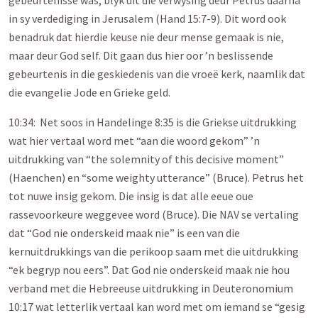
gebeurtenisse was, blyk uit die verwysing deur Petrus daarna
in sy verdediging in Jerusalem (Hand 15:7-9). Dit word ook
benadruk dat hierdie keuse nie deur mense gemaak is nie,
maar deur God self. Dit gaan dus hier oor ’n beslissende
gebeurtenis in die geskiedenis van die vroeë kerk, naamlik dat
die evangelie Jode en Grieke geld.
10:34: Net soos in Handelinge 8:35 is die Griekse uitdrukking
wat hier vertaal word met “aan die woord gekom” ’n
uitdrukking van “the solemnity of this decisive moment”
(Haenchen) en “some weighty utterance” (Bruce). Petrus het
tot nuwe insig gekom. Die insig is dat alle eeue oue
rassevoorkeure weggevee word (Bruce). Die NAV se vertaling
dat “God nie onderskeid maak nie” is een van die
kernuitdrukkings van die perikoop saam met die uitdrukking
“ek begryp nou eers”. Dat God nie onderskeid maak nie hou
verband met die Hebreeuse uitdrukking in Deuteronomium
10:17 wat letterlik vertaal kan word met om iemand se “gesig