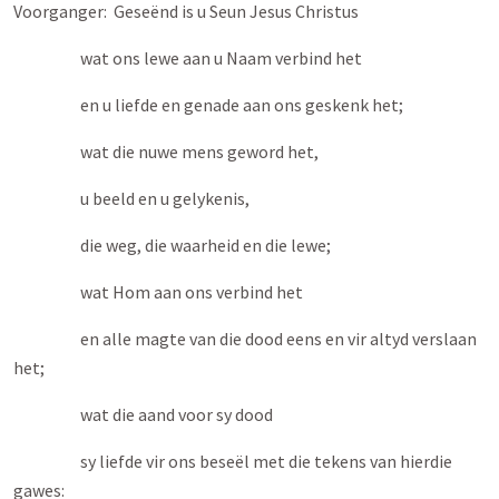
Voorganger: Geseënd is u Seun Jesus Christus
wat ons lewe aan u Naam verbind het
en u liefde en genade aan ons geskenk het;
wat die nuwe mens geword het,
u beeld en u gelykenis,
die weg, die waarheid en die lewe;
wat Hom aan ons verbind het
en alle magte van die dood eens en vir altyd verslaan
het;
wat die aand voor sy dood
sy liefde vir ons beseël met die tekens van hierdie
gawes: