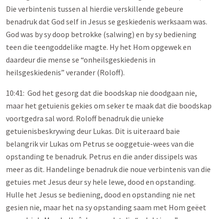
Die verbintenis tussen al hierdie verskillende gebeure
benadruk dat God self in Jesus se geskiedenis werksaam was.
God was by sy doop betrokke (salwing) en by sy bediening
teen die teengoddelike magte. Hy het Hom opgewek en
daardeur die mense se “onheilsgeskiedenis in
heilsgeskiedenis” verander (Roloff).
10:41: God het gesorg dat die boodskap nie doodgaan nie,
maar het getuienis gekies om seker te maak dat die boodskap
voortgedra sal word. Roloff benadruk die unieke
getuienisbeskrywing deur Lukas. Dit is uiteraard baie
belangrik vir Lukas om Petrus se ooggetuie-wees van die
opstanding te benadruk. Petrus en die ander dissipels was
meer as dit. Handelinge benadruk die noue verbintenis van die
getuies met Jesus deur sy hele lewe, dood en opstanding.
Hulle het Jesus se bediening, dood en opstanding nie net
gesien nie, maar het na sy opstanding saam met Hom geëet