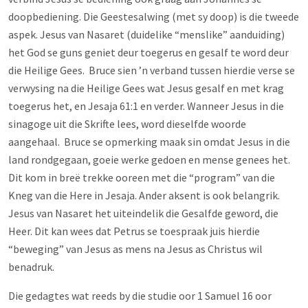
doopbediening. Die Geestesalwing (met sy doop) is die tweede
aspek. Jesus van Nasaret (duidelike “menslike” aanduiding)
het God se guns geniet deur toegerus en gesalf te word deur
die Heilige Gees. Bruce sien ’n verband tussen hierdie verse se
verwysing na die Heilige Gees wat Jesus gesalf en met krag
toegerus het, en Jesaja 61:1 en verder. Wanneer Jesus in die
sinagoge uit die Skrifte lees, word dieselfde woorde
aangehaal. Bruce se opmerking maak sin omdat Jesus in die
land rondgegaan, goeie werke gedoen en mense genees het.
Dit kom in breë trekke ooreen met die “program” van die
Kneg van die Here in Jesaja. Ander aksent is ook belangrik.
Jesus van Nasaret het uiteindelik die Gesalfde geword, die
Heer. Dit kan wees dat Petrus se toespraak juis hierdie
“beweging” van Jesus as mens na Jesus as Christus wil
benadruk.
Die gedagtes wat reeds by die studie oor 1 Samuel 16
oor