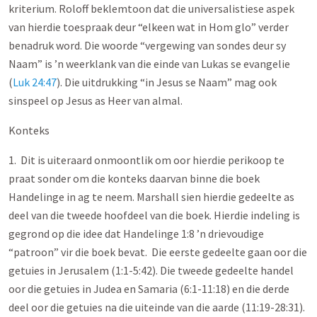
kriterium. Roloff beklemtoon dat die universalistiese aspek
van hierdie toespraak deur “elkeen wat in Hom glo” verder
benadruk word. Die woorde “vergewing van sondes deur sy
Naam” is ’n weerklank van die einde van Lukas se evangelie
(
Luk 24:47
). Die uitdrukking “in Jesus se Naam” mag ook
sinspeel op Jesus as Heer van almal.
Konteks
1. Dit is uiteraard onmoontlik om oor hierdie perikoop te
praat sonder om die konteks daarvan binne die boek
Handelinge in ag te neem. Marshall sien hierdie gedeelte as
deel van die tweede hoofdeel van die boek. Hierdie indeling is
gegrond op die idee dat Handelinge 1:8 ’n drievoudige
“patroon” vir die boek bevat. Die eerste gedeelte gaan oor die
getuies in Jerusalem (1:1-5:42). Die tweede gedeelte handel
oor die getuies in Judea en Samaria (6:1-11:18) en die derde
deel oor die getuies na die uiteinde van die aarde (11:19-28:31).