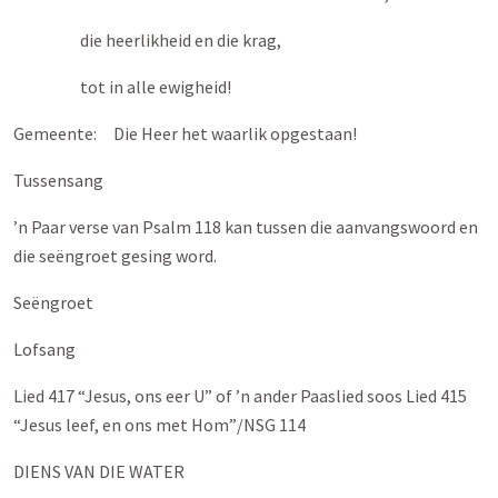
die heerlikheid en die krag,
tot in alle ewigheid!
Gemeente: Die Heer het waarlik opgestaan!
Tussensang
’n Paar verse van Psalm 118
kan tussen die aanvangswoord en
die seëngroet gesing word.
Seëngroet
Lofsang
Lied 417 “Jesus, ons eer U” of ’n ander Paaslied soos Lied 415
“Jesus leef, en ons met Hom”/NSG 114
DIENS VAN DIE WATER