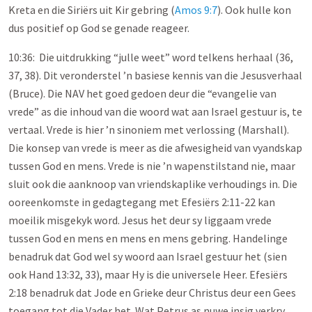
Kreta en die Siriërs uit Kir gebring (
Amos 9:7
). Ook hulle kon
dus positief op God se genade reageer.
10:36: Die uitdrukking “julle weet” word telkens herhaal (36,
37, 38). Dit veronderstel ’n basiese kennis van die Jesusverhaal
(Bruce). Die NAV het goed gedoen deur die “evangelie van
vrede” as die inhoud van die woord wat aan Israel gestuur is, te
vertaal. Vrede is hier ’n sinoniem met verlossing (Marshall).
Die konsep van vrede is meer as die afwesigheid van vyandskap
tussen God en mens. Vrede is nie ’n wapenstilstand nie, maar
sluit ook die aanknoop van vriendskaplike verhoudings in. Die
ooreenkomste in gedagtegang met Efesiërs 2:11-22 kan
moeilik misgekyk word. Jesus het deur sy liggaam vrede
tussen God en mens en mens en mens gebring. Handelinge
benadruk dat God wel sy woord aan Israel gestuur het (sien
ook Hand 13:32, 33), maar Hy is die universele Heer. Efesiërs
2:18 benadruk dat Jode en Grieke deur Christus deur een Gees
toegang tot die Vader het. Wat Petrus as nuwe insig verkry