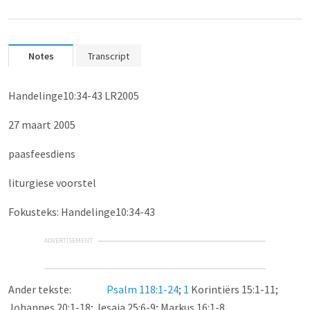
Notes
Transcript
Handelinge10:34-43 LR2005
27 maart 2005
paasfeesdiens
liturgiese voorstel
Fokusteks: Handelinge10:34-43
ADVERTISEMENT
Ander tekste:
Psalm 118:1-24
;
1
Korintiërs 15:1-11;
Johannes 20:1-18; Jesaja 25:6-9; Markus 16:1-8