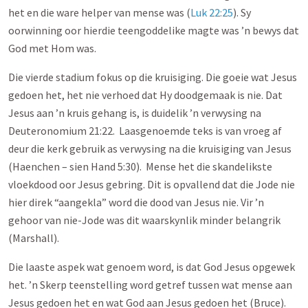
het en die ware helper van mense was (
Luk 22:25
). Sy
oorwinning oor hierdie teengoddelike magte was ’n bewys dat
God met Hom was.
Die vierde stadium fokus op die kruisiging. Die goeie wat Jesus
gedoen het, het nie verhoed dat Hy doodgemaak is nie. Dat
Jesus aan ’n kruis gehang is, is duidelik ’n verwysing na
Deuteronomium 21:22. Laasgenoemde teks is van vroeg af
deur die kerk gebruik as verwysing na die kruisiging van Jesus
(Haenchen – sien Hand 5:30). Mense het die skandelikste
vloekdood oor Jesus gebring. Dit is opvallend dat die Jode nie
hier direk “aangekla” word die dood van Jesus nie. Vir ’n
gehoor van nie-Jode was dit waarskynlik minder belangrik
(Marshall).
Die laaste aspek wat genoem word, is dat God Jesus opgewek
het. ’n Skerp teenstelling word getref tussen wat mense aan
Jesus gedoen het en wat God aan Jesus gedoen het (Bruce).