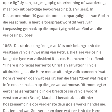
op te lig”. Jy kan jou gesig oplig uit erkenning of waardering,
maar ook uit partydige bevoorregting (De Villiers). In
Deuteronomium 10 gaan dit oor die onpartydigheid van God in
die regspraak. In hierdie toespraak word dit veral van
toepassing gemaak op die onpartydigheid van God wat die
verlossing uitdeel.
10:35: Die uitdrukking “enige volk” is ook belangrik vir die
verstaan van die nuwe insig van Petrus. Die Here verlos nie
langs die lyne van volksidentiteit nie. Haenchen sê treffend:
“There is no racial barrier to Christian salvation.” In die
uitdrukking dat die Here mense uit enige volk aanneem “wat
hom vereer en doen wat reg is”, kan die frase “doen wat reg is”
in ’n nouer sin slaan op die gee van aalmoese. Dit moet egter
eerder as geregtigheid in die breedste sin van die woord
verstaan word (Bruce). Marshall benadruk dat dit hier
hoegenaamd nie oor verdienste deur goeie werke handel nie.
Dat iemand wat God vereer en doen wat reg is vir die Here