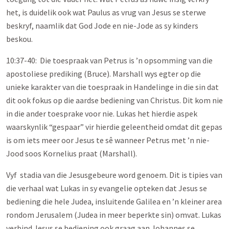
het, is duidelik ook wat Paulus as vrug van Jesus se sterwe
beskryf, naamlik dat God Jode en nie-Jode as sy kinders
beskou.
10:37-40: Die toespraak van Petrus is ’n opsomming van die
apostoliese prediking (Bruce). Marshall wys egter op die
unieke karakter van die toespraak in Handelinge in die sin dat
dit ook fokus op die aardse bediening van Christus. Dit kom nie
in die ander toesprake voor nie. Lukas het hierdie aspek
waarskynlik “gespaar” vir hierdie geleentheid omdat dit gepas
is om iets meer oor Jesus te sê wanneer Petrus met ’n nie-
Jood soos Kornelius praat (Marshall).
Vyf stadia van die Jesusgebeure word genoem. Dit is tipies van
die verhaal wat Lukas in sy evangelie opteken dat Jesus se
bediening die hele Judea, insluitende Galilea en ’n kleiner area
rondom Jerusalem (Judea in meer beperkte sin) omvat. Lukas
verbind Jesus se bediening ook graag aan Johannes se