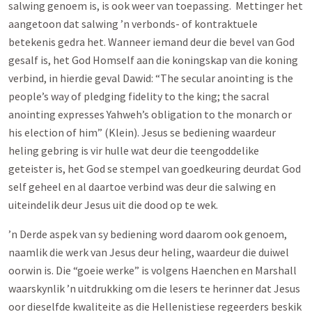
salwing genoem is, is ook weer van toepassing. Mettinger het
aangetoon dat salwing ’n verbonds- of kontraktuele
betekenis gedra het. Wanneer iemand deur die bevel van God
gesalf is, het God Homself aan die koningskap van die koning
verbind, in hierdie geval Dawid: “The secular anointing is the
people’s way of pledging fidelity to the king; the sacral
anointing expresses Yahweh’s obligation to the monarch or
his election of him” (Klein). Jesus se bediening waardeur
heling gebring is vir hulle wat deur die teengoddelike
geteister is, het God se stempel van goedkeuring deurdat God
self geheel en al daartoe verbind was deur die salwing en
uiteindelik deur Jesus uit die dood op te wek.
’n Derde aspek van sy bediening word daarom ook genoem,
naamlik die werk van Jesus deur heling, waardeur die duiwel
oorwin is. Die “goeie werke” is volgens Haenchen en Marshall
waarskynlik ’n uitdrukking om die lesers te herinner dat Jesus
oor dieselfde kwaliteite as die Hellenistiese regeerders beskik