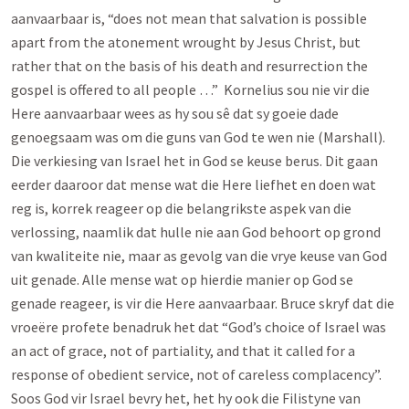
aanvaarbaar is, “does not mean that salvation is possible
apart from the atonement wrought by Jesus Christ, but
rather that on the basis of his death and resurrection the
gospel is offered to all people …” Kornelius sou nie vir die
Here aanvaarbaar wees as hy sou sê dat sy goeie dade
genoegsaam was om die guns van God te wen nie (Marshall).
Die verkiesing van Israel het in God se keuse berus. Dit gaan
eerder daaroor dat mense wat die Here liefhet en doen wat
reg is, korrek reageer op die belangrikste aspek van die
verlossing, naamlik dat hulle nie aan God behoort op grond
van kwaliteite nie, maar as gevolg van die vrye keuse van God
uit genade. Alle mense wat op hierdie manier op God se
genade reageer, is vir die Here aanvaarbaar. Bruce skryf dat die
vroeëre profete benadruk het dat “God’s choice of Israel was
an act of grace, not of partiality, and that it called for a
response of obedient service, not of careless complacency”.
Soos God vir Israel bevry het, het hy ook die Filistyne van