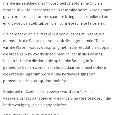
hierdie geleentheid met ’n oorvloed van blomme (indien
moontlik wit lelies) te versier. In sommige kerke word lidmate
gevra om bossies blomme saam te bring na die erediens toe
en dit word dan gebruik om die liturgiese ruimte te versier.
Die aansteek van die Paaskers is van oudsher af ’n sentrale
element in die Paasdiens, soos ook die sogenaamde “Diens
van die Water” wat sy oorsprong het in die feit dat die doop in
die vroeë kerk by voorkeur een maal ’n jaar in die Paasnag
bedien is. Indien die doop nie op hierdie Sondag in ’n
gemeente bedien word nie, behoort daar ten minste plek in
die erediens ingeruim word vir die herbevestiging van
gemeentelede se doop/doopbelofte.
Kinderbetrokkenheid kan bewerk word deur ’n kind die
Paaskers te laat aansteek en die kinders na vore te nooi vir die
herbevestiging van die doopbeloftes.