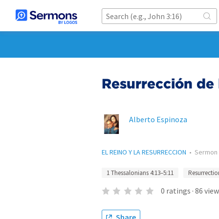
Resurrección de 
Alberto Espinoza
EL REINO Y LA RESURRECCION
•
Sermon
1 Thessalonians 4:13–5:11
Resurrectio
0
ratings
·
86
view
Share