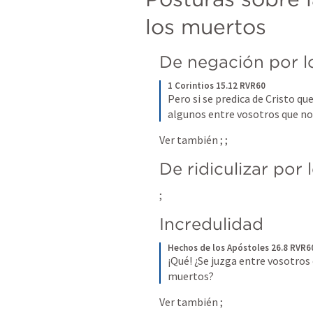
los muertos
De negación por l
1 Corintios 15.12 RVR60
Pero si se predica de Cristo qu
algunos entre vosotros que no
Ver también 
; 
; 
De ridiculizar por
; 
Incredulidad
Hechos de los Apóstoles 26.8 RVR6
¡Qué! ¿Se juzga entre vosotros c
muertos?
Ver también 
; 