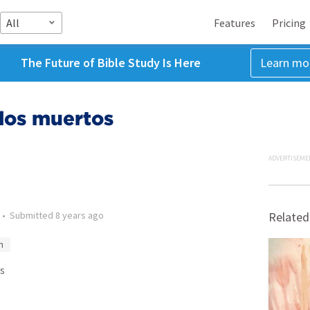
All
Features
Pricing
The Future of Bible Study Is Here
Learn mo
los muertos
ADVERTISEME
•
Submitted
8 years ago
Related
n
s