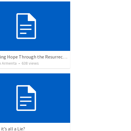
The Living Hope Through the Resurrection
 Armenta
•
638
views
it’s all a Lie?