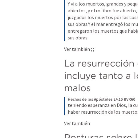
Y vi a los muertos, grandes y peque
abiertos, y otro libro fue abierto, e
juzgados los muertos por las cosas
sus obras.Y el mar entregó los mue
entregaron los muertos que había 
sus obras.
Ver también 
; 
; 
La resurrección 
incluye tanto a l
malos
Hechos de los Apóstoles 24.15 RVR60
teniendo esperanza en Dios, la cu
haber resurrección de los muertos
Ver también 
Posturas sobre l