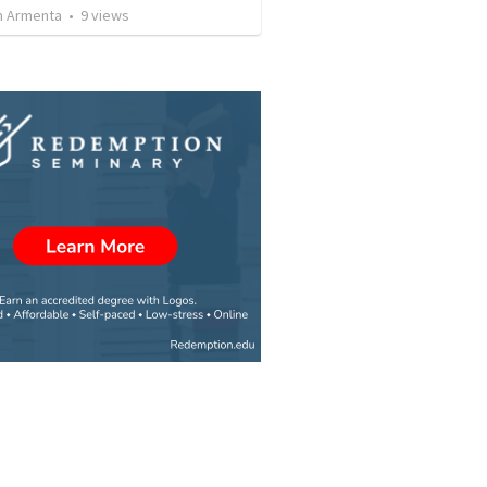
 Armenta
•
9
views