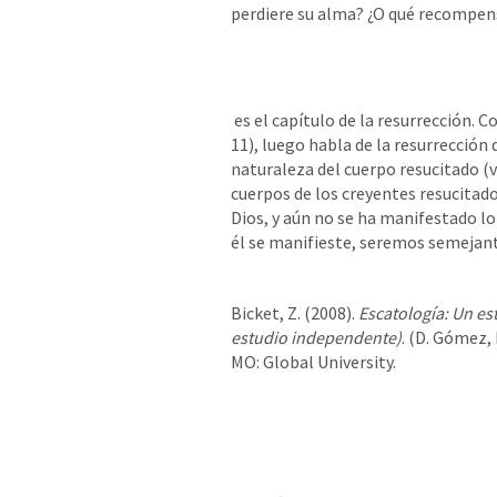
perdiere su alma? ¿O qué recompen
 es el capítulo de la resurrección. Comienza con la resurrección de Cristo (vv. 1–
11), luego habla de la resurrección d
naturaleza del cuerpo resucitado (vv.
cuerpos de los creyentes resucitad
Dios, y aún no se ha manifestado l
él se manifieste, seremos semejante
Bicket, Z. (2008). 
Escatología: Un est
estudio independente)
. (D. Gómez, E
MO: Global University.