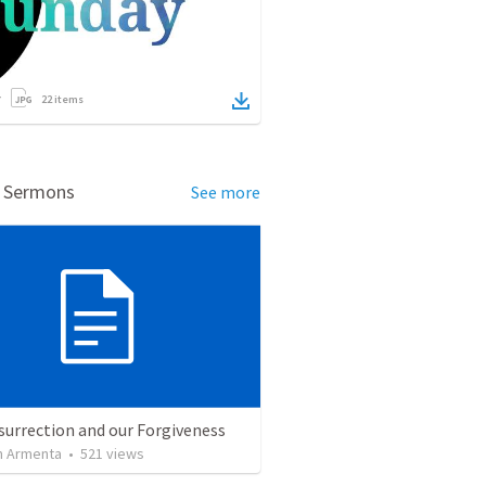
22
items
d Sermons
See more
surrection and our Forgiveness
 Armenta
•
521
views