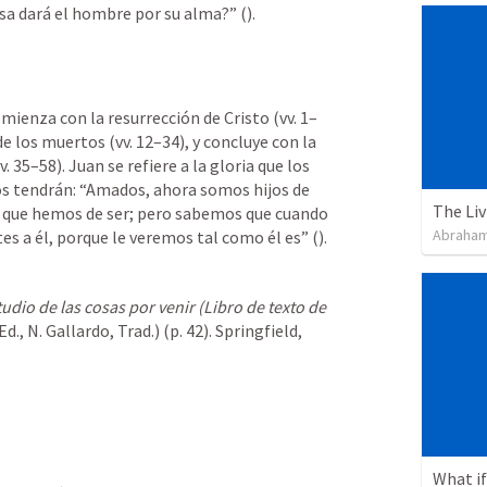
sa dará el hombre por su alma?” (
). 
e los muertos (vv. 12–34), y concluye con la 
 35–58). Juan se refiere a la gloria que los 
os tendrán: “Amados, ahora somos hijos de 
o que hemos de ser; pero sabemos que cuando 
Abraham
s a él, porque le veremos tal como él es” (
). 
udio de las cosas por venir (Libro de texto de 
d., N. Gallardo, Trad.) (p. 42). Springfield, 
What if 