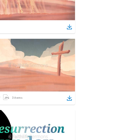
3
items