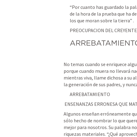
“Por cuanto has guardado la pal
de la hora de la prueba que ha d
los que moran sobre la tierra” 
.
PREOCUPACION DEL CREYENTE
ARREBATAMIENT
No temas cuando se enriquece algun
porque cuando muera no llevará nada
mientras viva, llame dichosa a su a
la generación de sus padres, y nunca
ARREBATAMIENTO
 ENSENANZAS ERRONESA QUE MAT
Algunos enseñan erróneamente que 
sólo hecho de nombrar lo que queremo
mejor para nosotros. Su palabra nos
riquezas materiales. “¿Qué aprovec