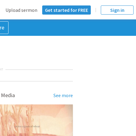
Upload sermon
Get started for FREE
Sign in
re
NT
 Media
See more