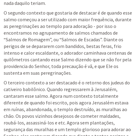
nada daquilo teriam.
O segundo contexto que gostaria de destacar é de quando esse 
salmo começou a ser utilizado com maior frequência, durante 
as peregrinações ao templo para adoração - por isso o 
encontramos no agrupamento de salmos chamados de 
“Salmos de Romagem”, ou “Salmos de Escadas”. Diante os 
perigos de se depararem com bandidos, bestas feras, frio 
intenso e calor escaldante, o adorador caminhava centenas de 
quilômetros cantando esse Salmo dizendo que se não for pela 
providencia do Senhor, toda precaução é vã, e que Ele os 
sustenta em suas peregrinações.
O terceiro contexto a ser destacado é o retorno dos judeus do 
cativeiro babilônico. Quando regressarem à Jerusalém, 
cantaram esse salmo. Agora num contexto totalmente 
diferente de quando foi escrito, pois agora Jerusalém estava 
em ruínas, abandonada, o templo destruído, as muralhas ao 
chão. Os povos vizinhos desejosos de cometer maldades, 
roubá-los, assassiná-los e etc. Agora sem plantações, 
segurança das muralhas e um templo glorioso para adorar ao 