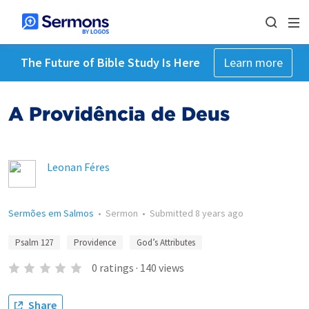
The Future of Bible Study Is Here
Learn more
A Providência de Deus
Leonan Féres
Sermões em Salmos
•
Sermon
•
Submitted
8 years ago
Psalm 127
Providence
God’s Attributes
0
ratings
·
140
views
Share