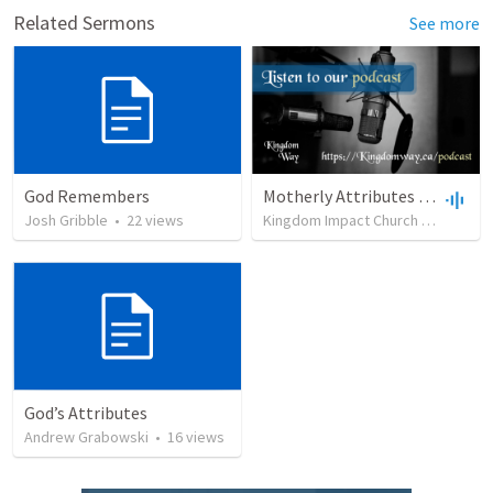
Related Sermons
See more
God Remembers
Motherly Attributes of God
Josh Gribble
•
22
views
Kingdom Impact Church
•
271
vie
God’s Attributes
Andrew Grabowski
•
16
views