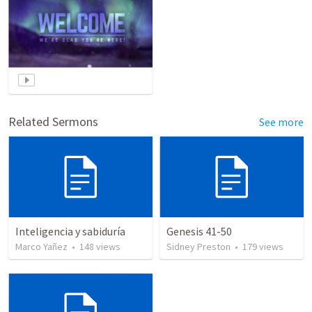
Related Sermons
See more
Inteligencia y sabiduría
Genesis 41-50
Marco Yañez
•
148
views
Sidney Preston
•
179
views