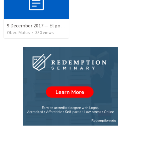
9 December 2017 — El gozo del regreso de los setenta
Obed Matus
•
330
views