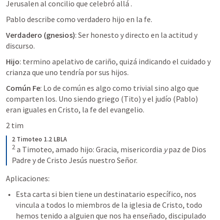
Jerusalen al concilio que celebró allá 
. 
Pablo describe como verdadero hijo en la fe.
Verdadero (gnesios)
: Ser honesto y directo en la actitud y 
discurso.
Hijo
: termino apelativo de cariño, quizá indicando el cuidado y 
crianza que uno tendría por sus hijos. 
Común Fe
: Lo de común es algo como trivial sino algo que 
comparten los. Uno siendo griego (Tito) y el judío (Pablo) 
eran iguales en Cristo, la fe del evangelio. 
2 tim 
2 Timoteo 1.2 LBLA
2
a Timoteo, amado hijo: Gracia, misericordia 
y 
paz de Dios 
Padre y de Cristo Jesús nuestro Señor.
Aplicaciones:
Esta carta si bien tiene un destinatario específico, nos 
vincula a todos lo miembros de la iglesia de Cristo, todo 
hemos tenido a alguien que nos ha enseñado, discipulado 