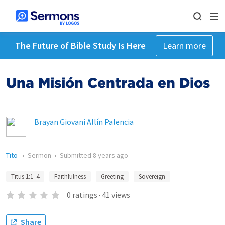
The Future of Bible Study Is Here
Learn more
Una Misión Centrada en Dios
Brayan Giovani Allín Palencia
Tito
•
Sermon
•
Submitted
8 years ago
Titus 1:1–4
Faithfulness
Greeting
Sovereign
0
ratings
·
41
views
Share