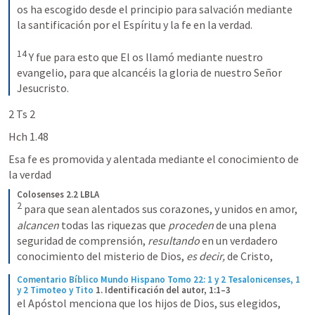
os ha escogido desde el principio para salvación mediante 
la santificación por el Espíritu y la fe en la verdad. 
14
Y fue para esto que El os llamó mediante nuestro 
evangelio, para que alcancéis la gloria de nuestro Señor 
Jesucristo.
2 Ts 2
Hch 1.48
Esa fe es promovida y alentada mediante el conocimiento de 
la verdad
Colosenses 2.2 LBLA
2
para que sean alentados sus corazones, y unidos en amor, 
alcancen 
todas las riquezas que 
proceden 
de una plena 
seguridad de comprensión, 
resultando 
en un verdadero 
conocimiento del misterio de Dios, 
es decir, 
de Cristo,
Comentario Bíblico Mundo Hispano Tomo 22: 1 y 2 Tesalonicenses, 1 
y 2 Timoteo y Tito
1. Identificación del autor, 1:1–3
el Apóstol menciona que los hijos de Dios, sus elegidos, 