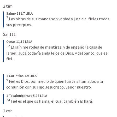
2 tim 
Salmo 111.7 LBLA
7
Las obras de sus manos son verdad y justicia, fieles todos 
sus preceptos.
Sal 111.
Oseas 11.12 LBLA
12
Efraín me rodea de mentiras, y de engaño la casa de 
Israel; Judá todavía anda lejos de Dios, y del Santo, que es 
fiel.
1 Corintios 1.9 LBLA
9
Fiel es Dios, por medio de quien fuisteis llamados a la 
comunión con su Hijo Jesucristo, Señor nuestro.
1 Tesalonicenses 5.24 LBLA
24
Fiel es el que os llama, el cual también 
lo 
hará.
1 cor 