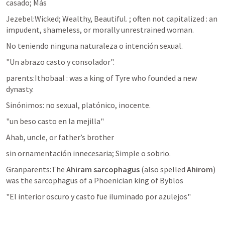
casado; Más
Jezebel:Wicked; Wealthy, Beautiful. ; often not capitalized : an 
impudent, shameless, or morally unrestrained woman.
No teniendo ninguna naturaleza o intención sexual.
"Un abrazo casto y consolador".
parents:Ithobaal : was a king of Tyre who founded a new 
dynasty.
Sinónimos: no sexual, platónico, inocente.
"un beso casto en la mejilla"
Ahab, uncle, or father’s brother
sin ornamentación innecesaria; Simple o sobrio.
Granparents:The 
Ahiram sarcophagus
 (also spelled 
Ahirom
) 
was the sarcophagus of a Phoenician king of Byblos
"El interior oscuro y casto fue iluminado por azulejos"