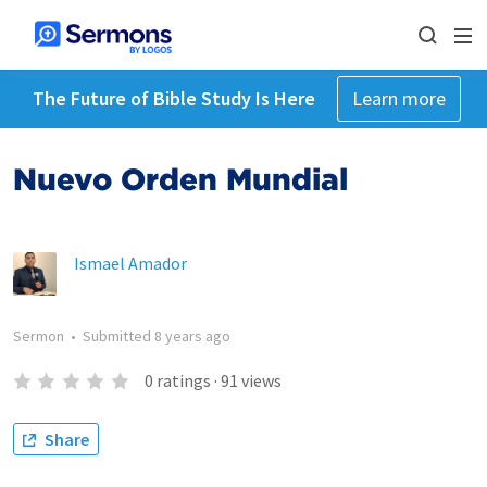
The Future of Bible Study Is Here
Learn more
Nuevo Orden Mundial
Ismael Amador
Sermon
•
Submitted
8 years ago
0
ratings
·
91
views
Share