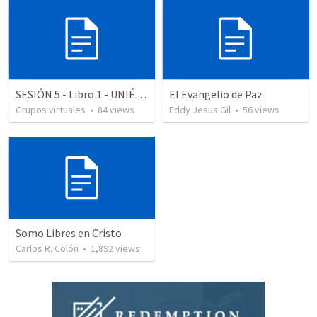
SESIÓN 5 - Libro 1 - UNIÉNDOSE A JESÚS EN LA MISIÓN Domingo
El Evangelio de Paz
Grupos virtuales
•
84
views
Eddy Jesus Gil
•
56
views
Somo Libres en Cristo
Carlos R. Colón
•
1,892
views