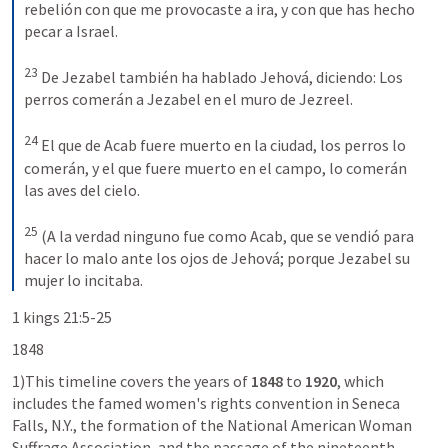
rebelión con que me provocaste a ira, y con que has hecho 
pecar a Israel. 
23
De Jezabel también ha hablado Jehová, diciendo: Los 
perros comerán a Jezabel en el muro de Jezreel. 
24
El que de Acab fuere muerto en la ciudad, los perros lo 
comerán, y el que fuere muerto en el campo, lo comerán 
las aves del cielo. 
25
(A la verdad ninguno fue como Acab, que se vendió para 
hacer lo malo ante los ojos de Jehová; porque Jezabel su 
mujer lo incitaba.
1 kings 21:5-25
1)This timeline covers the years of 
1848
 to 
1920
, which 
includes the famed women's rights convention in Seneca 
Falls, N.Y., the formation of the National American Woman 
Suffrage Association, and the passage of the nineteenth 