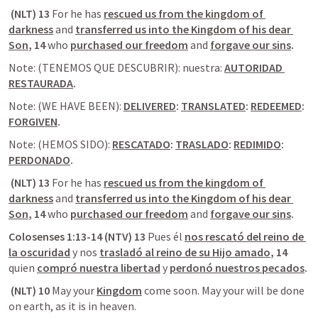
 (NLT) 13 
For he has 
rescued us from the kingdom of 
darkness
 and 
transferred us into the Kingdom of his dear 
Son
,
14 
who 
purchased our freedom
 and 
forgave our sins
.
Note: (TENEMOS QUE DESCUBRIR): nuestra: 
AUTORIDAD 
RESTAURADA
.
Note: (WE HAVE BEEN): 
DELIVERED
: 
TRANSLATED
: 
REDEEMED
: 
FORGIVEN
.
Note: (HEMOS SIDO): 
RESCATADO
: 
TRASLADO
: 
REDIMIDO
: 
PERDONADO
.
 (NLT) 13 
For he has 
rescued us from the kingdom of 
darkness
 and 
transferred us into the Kingdom of his dear 
Son
,
14 
who 
purchased our freedom
 and 
forgave our sins
.
Colosenses 1:13-14 (NTV) 13 
Pues él 
nos rescató del reino de 
la oscuridad
 y nos 
trasladó al reino de su Hijo amado
, 14 
quien 
compró nuestra libertad
 y 
perdonó nuestros pecados
.
 (NLT) 10 
May your 
Kingdom
 come soon. May your will be done 
on earth, as it is in heaven.