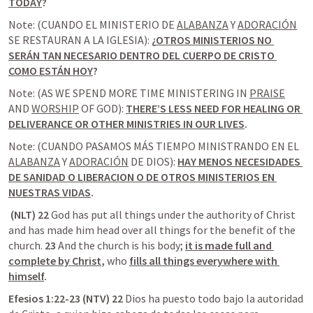
TODAY
?
Note: (CUANDO EL MINISTERIO DE 
ALABANZA
 Y 
ADORACIÓN
SE RESTAURAN A LA IGLESIA):
 ¿
OTROS MINISTERIOS NO 
SERÁN TAN NECESARIO DENTRO DEL CUERPO DE CRISTO 
COMO ESTÁN HOY
?
Note: (AS WE SPEND MORE TIME MINISTERING IN 
PRAISE
AND 
WORSHIP
 OF GOD): 
THERE’S LESS NEED FOR HEALING OR 
DELIVERANCE OR OTHER MINISTRIES IN OUR LIVES
.
Note: (CUANDO PASAMOS MÁS TIEMPO MINISTRANDO EN EL 
ALABANZA
 Y 
ADORACIÓN
 DE DIOS): 
HAY MENOS NECESIDADES 
DE SANIDAD O LIBERACION O DE OTROS MINISTERIOS EN 
NUESTRAS VIDAS
.
 (NLT) 22 
God has put all things under the authority of Christ 
and has made him head over all things for the benefit of the 
church. 
23 
And the church is his body; 
it is made full and 
complete by Christ
,
 who 
fills all things everywhere with 
himself
.
Efesios 1:22-23 (NTV) 22 
Dios ha puesto todo bajo la autoridad 