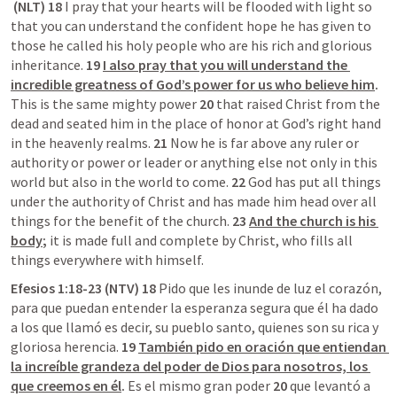
 (NLT) 18 
I pray that your hearts will be flooded with light so 
that you can understand the confident hope he has given to 
those he called his holy people who are his rich and glorious 
inheritance. 
19 
I also pray that you will understand the 
incredible greatness of God’s power for us who believe him
.
This is the same mighty power 
20 
that raised Christ from the 
dead and seated him in the place of honor at God’s right hand 
in the heavenly realms. 
21 
Now he is far above any ruler or 
authority or power or leader or anything else not only in this 
world but also in the world to come. 
22 
God has put all things 
under the authority of Christ and has made him head over all 
things for the benefit of the church. 
23 
And the church is his 
body
;
 it is made full and complete by Christ, who fills all 
things everywhere with himself.
Efesios 1:18-23 (NTV) 18 
Pido que les inunde de luz el corazón, 
para que puedan entender la esperanza segura que él ha dado 
a los que llamó es decir, su pueblo santo, quienes son su rica y 
gloriosa herencia.
 19 
También pido en oración que entiendan 
la increíble grandeza del poder de Dios para nosotros, los 
que creemos en él
.
 Es el mismo gran poder 
20 
que levantó a 