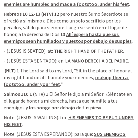
enemies are humbled and made a footstool under his feet
.
Hebreos 10:12-13 (NTV) 12 
pero nuestro Sumo Sacerdote se 
ofreció a sí mismo a Dios como un solo sacrificio por los 
pecados, válido para siempre. Luego se sentó en el lugar de 
honor, a la derecha de Dios.
13 
Allí espera hasta que sus 
enemigos sean humillados y puestos por debajo de sus pies
.
- (JESUS IS SEATED): at: 
THE RIGHT HAND OF THE FATHER
.
- (JESÚS ESTA SENTADO): en: 
LA MANO DERECHA DEL PADRE
.
 (NLT) 1 
The Lord said to my Lord, “Sit in the place of honor at 
my right hand until I humble your enemies, 
making them a 
footstool under your feet
.”
Salmos 110:1 (NTV) 1 
El Señor le dijo a mi Señor: «Siéntate en 
el lugar de honor a mi derecha, hasta que humille a tus 
enemigos 
y 
los ponga por debajo de tus pies
».
Note: (JESUS IS WAITING): for: 
HIS ENEMIES TO BE PUT UNDER 
HIS FEET
.
Note: (JESÚS ESTÁ ESPERANDO): para que: 
SUS ENEMIGOS 