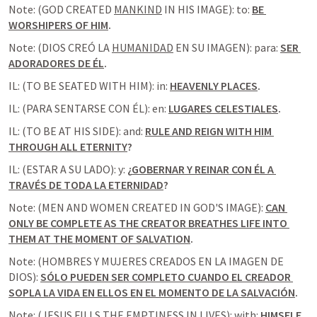
Note: (GOD CREATED 
MANKIND
 IN HIS IMAGE): to: 
BE 
WORSHIPERS OF HIM
.
Note: (DIOS CREÓ LA 
HUMANIDAD
 EN SU IMAGEN): para: 
SER 
ADORADORES DE ÉL
.
IL: (TO BE SEATED WITH HIM): in: 
HEAVENLY PLACES
.
IL: (PARA SENTARSE CON ÉL): en: 
LUGARES CELESTIALES
.
IL: (TO BE AT HIS SIDE): and: 
RULE AND REIGN WITH HIM 
THROUGH ALL ETERNITY
?
IL: (ESTAR A SU LADO): y:
 ¿
GOBERNAR Y REINAR CON ÉL A 
TRAVÉS DE TODA LA ETERNIDAD
?
Note: (MEN AND WOMEN CREATED IN GOD'S IMAGE): 
CAN 
ONLY BE COMPLETE AS THE CREATOR BREATHES LIFE INTO 
THEM AT THE MOMENT OF SALVATION
.
Note: (HOMBRES Y MUJERES CREADOS EN LA IMAGEN DE 
DIOS): 
SÓLO PUEDEN SER COMPLETO CUANDO EL CREADOR 
SOPLA LA VIDA EN ELLOS EN EL MOMENTO DE LA SALVACIÓN
.
Note: (JESUS FILLS THE 
EMPTINESS
 IN LIVES): with: 
HIMSELF
.