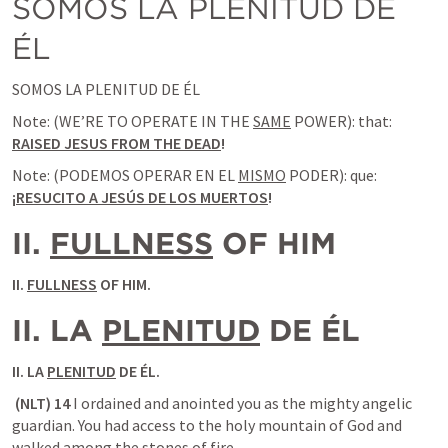
SOMOS LA PLENITUD DE 
ÉL
SOMOS LA PLENITUD DE ÉL
Note: (WE’RE TO OPERATE IN THE 
SAME
 POWER): that: 
RAISED JESUS FROM THE DEAD
!
Note: (PODEMOS OPERAR EN EL 
MISMO
 PODER): que:
¡
RESUCITO A JESÚS DE LOS MUERTOS
!
II. 
FULLNESS
 OF HIM
II. 
FULLNESS
 OF HIM.
II. LA 
PLENITUD
 DE ÉL
II. LA 
PLENITUD
 DE ÉL.
 (NLT) 14 
I ordained and anointed you as the mighty angelic 
guardian. You had access to the holy mountain of God and 
walked among the stones of fire.