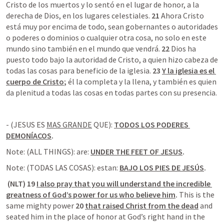
Cristo de los muertos y lo sentó en el lugar de honor, a la 
derecha de Dios, en los lugares celestiales. 
21 
Ahora Cristo 
está muy por encima de todo, sean gobernantes o autoridades 
o poderes o dominios o cualquier otra cosa, no solo en este 
mundo sino también en el mundo que vendrá. 
22 
Dios ha 
puesto todo bajo la autoridad de Cristo, a quien hizo cabeza de 
todas las cosas para beneficio de la iglesia. 
23 
Y la iglesia es el 
cuerpo de Cristo
;
 él la completa y la llena, y también es quien 
da plenitud a todas las cosas en todas partes con su presencia.
- (JESUS ES 
MAS GRANDE
 QUE): 
TODOS LOS PODERES 
DEMONÍACOS
.
Note: (ALL THINGS): are: 
UNDER THE FEET OF JESUS
.
Note: (TODAS LAS COSAS): estan: 
BAJO LOS PIES DE JESÚS
.
 (NLT) 19 
I also pray that you will understand the incredible 
greatness of God’s power for us who believe him
.
 This is the 
same mighty power 
20 
that raised Christ from the dead
 and 
seated him in the place of honor at God’s right hand in the 