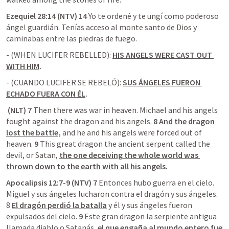
Ezequiel 28:14 (NTV) 14 
Yo te ordené y te ungí como poderoso 
ángel guardián. Tenías acceso al monte santo de Dios y 
caminabas entre las piedras de fuego. 
- (WHEN LUCIFER REBELLED): 
HIS ANGELS WERE CAST OUT 
WITH HIM
.
- (CUANDO LUCIFER SE REBELÓ): 
SUS ÁNGELES FUERON 
ECHADO FUERA CON ÉL
.
 (NLT) 7 
Then there was war in heaven. Michael and his angels 
fought against the dragon and his angels. 
8 
And the dragon 
lost the battle
,
 and he and his angels were forced out of 
heaven. 
9 
This great dragon the ancient serpent called the 
devil, or Satan, 
the one deceiving the whole world was 
thrown down to the earth with all his angels
.
Apocalipsis 12:7-9 (NTV) 7 
Entonces hubo guerra en el cielo. 
Miguel y sus ángeles lucharon contra el dragón y sus ángeles. 
8 
El dragón perdió la batalla
 y él y sus ángeles fueron 
expulsados del cielo. 
9 
Este gran dragon la serpiente antigua 
llamada diablo o Satanás, 
el que engaña al mundo entero fue 