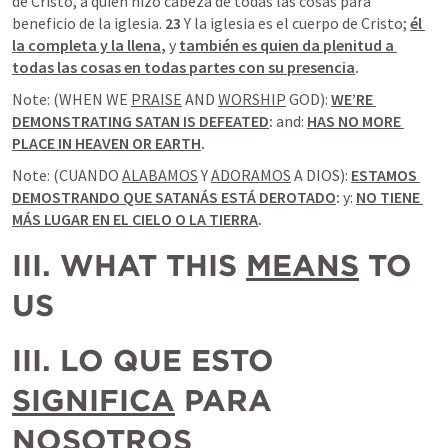
de Cristo, a quien hizo cabeza de todas las cosas para 
beneficio de la iglesia. 
23 
Y la iglesia es el cuerpo de Cristo; 
él 
la completa y la llena
,
 y 
también es quien da plenitud a 
todas las cosas en todas partes con su presencia
.
Note: (WHEN WE 
PRAISE
 AND 
WORSHIP
 GOD): 
WE’RE 
DEMONSTRATING SATAN IS DEFEATED
: 
and: 
HAS NO MORE 
PLACE IN HEAVEN OR EARTH
.
Note: (CUANDO 
ALABAMOS
 Y 
ADORAMOS
 A DIOS): 
ESTAMOS 
DEMOSTRANDO QUE SATANÁS ESTÁ DEROTADO
:
 y: 
NO TIENE 
MÁS LUGAR EN EL CIELO O LA TIERRA
.
III. WHAT THIS 
MEANS
 TO 
US
III. LO QUE ESTO 
SIGNIFICA
 PARA 
NOSOTROS