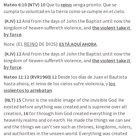
Mateo 6:10 (NTV) 10 
Que tu 
reino
 venga pronto. Que se 
cumpla tu voluntad en la tierra como se cumple en el cielo.
 (KJV) 12 
And from the days of John the Baptist until now the 
kingdom of heaven suffereth violence, and 
the violent take it 
by force
.
Note: (EL 
REINO
 DE DIOS): 
ESTÁ AQUÍ AHORA
.
 (KJV) 12 
And from the days of John the Baptist until now the 
kingdom of heaven suffereth violence, and 
the violent take it 
by force
.
Mateo 11:12 (RVR1960) 12 
Desde los días de Juan el Bautista 
hasta ahora, el reino de los cielos sufre violencia, y 
los 
violentos lo arrebatan
.
 (NLT) 15 
Christ is the visible image of the invisible God. He 
existed before anything was created and is supreme over all 
creation,
 16 
for through him God created everything in the 
heavenly realms and on earth. He made the things we can see 
and the things we can’t see such as thrones, kingdoms, rulers, 
and authorities in the unseen world. Everything was created 