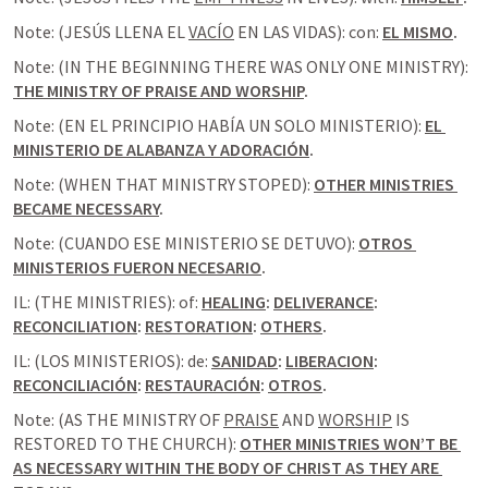
Note: (JESÚS LLENA EL 
VACÍO
 EN LAS VIDAS): con: 
EL MISMO
.
Note: (IN THE BEGINNING THERE WAS ONLY ONE MINISTRY): 
THE MINISTRY OF PRAISE AND WORSHIP
.
Note: (EN EL PRINCIPIO HABÍA UN SOLO MINISTERIO): 
EL 
MINISTERIO DE ALABANZA Y ADORACIÓN
.
Note: (WHEN THAT MINISTRY STOPED): 
OTHER MINISTRIES 
BECAME NECESSARY
.
Note: (CUANDO ESE MINISTERIO SE DETUVO): 
OTROS 
MINISTERIOS FUERON NECESARIO
.
IL: (THE MINISTRIES): of: 
HEALING
: 
DELIVERANCE
: 
RECONCILIATION
: 
RESTORATION
: 
OTHERS
.
IL: (LOS MINISTERIOS): de: 
SANIDAD
: 
LIBERACION
: 
RECONCILIACIÓN
: 
RESTAURACIÓN
: 
OTROS
.
Note: (AS THE MINISTRY OF 
PRAISE
 AND 
WORSHIP
 IS 
RESTORED TO THE CHURCH): 
OTHER MINISTRIES WON’T BE 
AS NECESSARY WITHIN THE BODY OF CHRIST AS THEY ARE 