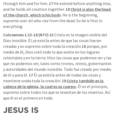
through him and for him. 
17 
He existed before anything else, 
and he holds all creation together. 
18 
Christ is also the head 
of the church, which is his body
.
 He is the beginning, 
supreme over all who rise from the dead. So he is first in 
everything.
Colosenses 1:15-18 (NTV) 15 
Cristo es la imagen visible del 
Dios invisible. Él ya existía antes de que las cosas fueran 
creadas y es supremo sobre toda la creación 
16 
porque, por 
medio de él, Dios creó todo lo que existe en los lugares 
celestiales y en la tierra. Hizo las cosas que podemos ver y las 
que no podemos ver, tales como tronos, reinos, gobernantes 
y autoridades del mundo invisible. Todo fue creado por medio 
de él y para él. 
17 
Él ya existía antes de todas las cosas y 
mantiene unida toda la creación. 
18 
Cristo también es la 
cabeza de la iglesia, la cual es su cuerpo
.
 Él es el principio, 
supremo sobre todos los que se levantan de los muertos. Así 
que él es el primero en todo.
JESUS IS