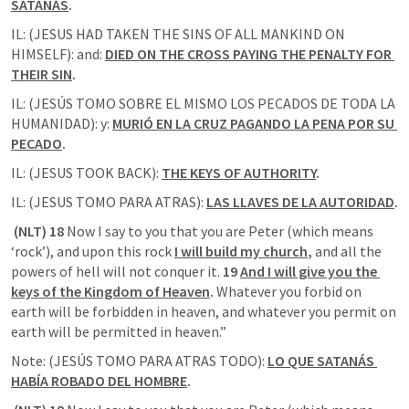
SATANÁS
.
IL: (JESUS HAD TAKEN THE SINS OF ALL MANKIND ON 
HIMSELF): and: 
DIED ON THE CROSS PAYING THE PENALTY FOR 
THEIR SIN
.
IL: (JESÚS TOMO SOBRE EL MISMO LOS PECADOS DE TODA LA 
HUMANIDAD): y: 
MURIÓ EN LA CRUZ PAGANDO LA PENA POR SU 
PECADO
.
IL: (JESUS TOOK BACK): 
THE KEYS OF AUTHORITY
.
IL: (JESUS TOMO PARA ATRAS): 
LAS LLAVES DE LA AUTORIDAD
.
 (NLT) 18 
Now I say to you that you are Peter (which means 
‘rock’), and upon this rock 
I will build my church
,
 and all the 
powers of hell will not conquer it. 
19 
And I will give you the 
keys of the Kingdom of Heaven
.
 Whatever you forbid on 
earth will be forbidden in heaven, and whatever you permit on 
earth will be permitted in heaven.”
Note: (JESÚS TOMO PARA ATRAS TODO): 
LO QUE SATANÁS 
HABÍA ROBADO DEL HOMBRE
.