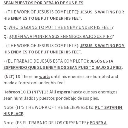
SEAN PUESTOS POR DEBAJO DE SUS PIES
.
- (THE WORK OF JESUS IS COMPLETE): 
JESUS IS WAITING FOR 
HIS ENEMIES TO BE PUT UNDER HIS FEET
.
Q:
WHO IS GOING TO PUT THE ENEMY UNDER HIS FEET
?
Q:
 ¿
QUIÉN VA A PONER A SUS ENEMIGOS BAJO SUS PIEZ
? 
- (THE WORK OF JESUS IS COMPLETE): 
JESUS IS WAITING FOR 
HIS ENEMIES TO BE PUT UNDER HIS FEET
.
- (EL TRABAJO DE JESÚS ESTÁ COMPLETO): 
JESÚS ESTÁ 
ESPERANDO QUE SUS ENEMIGOS SEAN PUESTO BAJO SU PIEZ
.
 (NLT) 13 
There he 
waits
 until his enemies are humbled and 
made a footstool under his feet.
Hebreos 10:13 (NTV) 13 
Allí 
espera
 hasta que sus enemigos 
sean humillados y puestos por debajo de sus pies.
Note: (IT’S THE WORK OF THE BELIEVERS): to: 
PUT SATAN IN 
HIS PLACE
.
Note: (ES EL TRABAJO DE LOS CREYENTES): 
PONER A 