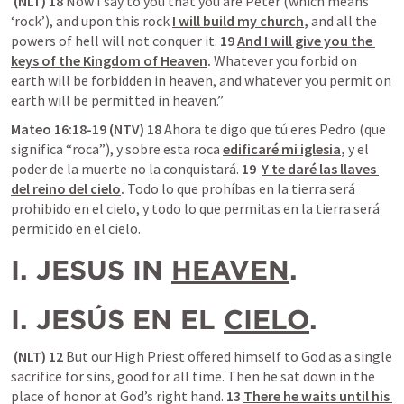
 (NLT) 18 
Now I say to you that you are Peter (which means 
‘rock’), and upon this rock 
I will build my church
,
 and all the 
powers of hell will not conquer it. 
19 
And I will give you the 
keys of the Kingdom of Heaven
.
 Whatever you forbid on 
earth will be forbidden in heaven, and whatever you permit on 
earth will be permitted in heaven.”
Mateo 16:18-19 (NTV) 18 
Ahora te digo que tú eres Pedro (que 
significa “roca”), y sobre esta roca 
edificaré mi iglesia
,
 y el 
poder de la muerte no la conquistará.
 19  
Y te daré las llaves 
del reino del cielo
.
 Todo lo que prohíbas en la tierra será 
prohibido en el cielo, y todo lo que permitas en la tierra será 
permitido en el cielo.
I. JESUS IN 
HEAVEN
.
I. JESÚS EN EL 
CIELO
.
 (NLT) 12 
But our High Priest offered himself to God as a single 
sacrifice for sins, good for all time. Then he sat down in the 
place of honor at God’s right hand. 
13 
There he waits until his 