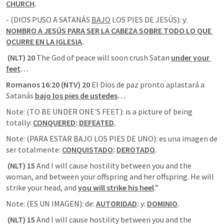
CHURCH
.
- (DIOS PUSO A SATANÁS 
BAJO
 LOS PIES DE JESÚS): y: 
NOMBRO A JESÚS PARA SER LA CABEZA SOBRE TODO LO QUE 
OCURRE EN LA IGLESIA
.
 (NLT) 20 
The God of peace will soon crush Satan 
under your 
feet
…
Romanos 16:20 (NTV) 20 
El Dios de paz pronto aplastará a 
Satanás 
bajo los pies de ustedes
…
Note: (TO BE UNDER ONE'S FEET): is a picture of being 
totally: 
CONQUERED
: 
DEFEATED
.
Note: (PARA ESTAR BAJO LOS PIES DE UNO): es una imagen de 
ser totalmente: 
CONQUISTADO
: 
DEROTADO
.
 (NLT) 15 
And I will cause hostility between you and the 
woman, and between your offspring and her offspring. He will 
strike your head, and 
you will strike his heel
.”
Note: (ES UN IMAGEN): de: 
AUTORIDAD
:
 y: 
DOMINIO
.
 (NLT) 15 
And I will cause hostility between you and the 