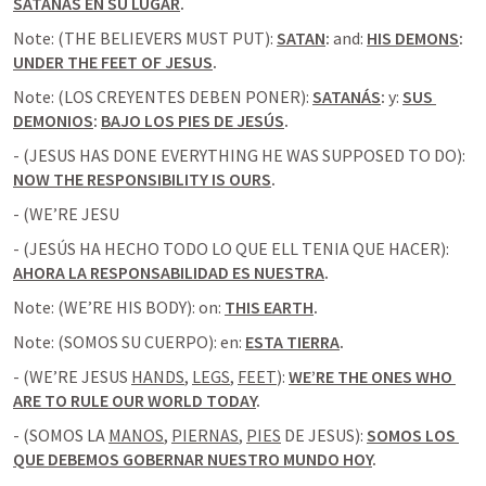
SATANÁS EN SU LUGAR
.
Note: (THE BELIEVERS MUST PUT): 
SATAN
:
 and: 
HIS DEMONS
:
UNDER THE FEET OF JESUS
.
Note: (LOS CREYENTES DEBEN PONER): 
SATANÁS
: 
y: 
SUS 
DEMONIOS
: 
BAJO LOS PIES DE JESÚS
.
- (JESUS HAS DONE EVERYTHING HE WAS SUPPOSED TO DO): 
NOW THE RESPONSIBILITY IS OURS
.
- (WE’RE JESU
- (JESÚS HA HECHO TODO LO QUE ELL TENIA QUE HACER): 
AHORA LA RESPONSABILIDAD ES NUESTRA
.
Note: (WE’RE HIS BODY): on: 
THIS EARTH
.
Note: (SOMOS SU CUERPO): en: 
ESTA TIERRA
.
- (WE’RE JESUS 
HANDS
, 
LEGS
, 
FEET
): 
WE’RE THE ONES WHO 
ARE TO RULE OUR WORLD TODAY
.
- (SOMOS LA 
MANOS
, 
PIERNAS
, 
PIES
 DE JESUS): 
SOMOS LOS 
QUE DEBEMOS GOBERNAR NUESTRO MUNDO HOY
.