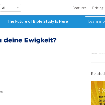
All
Features
Pricing
The Future of Bible Study Is Here
Learn mo
u deine Ewigkeit?
ADVERTISEME
Related
ws