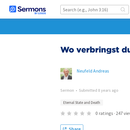
Wo verbringst d
Neufeld Andreas
Sermon
•
Submitted
8 years ago
Eternal State and Death
0
ratings
·
247
vie
Share