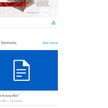
d Sermons
See more
e Know Me?
 Hill
•
19
views