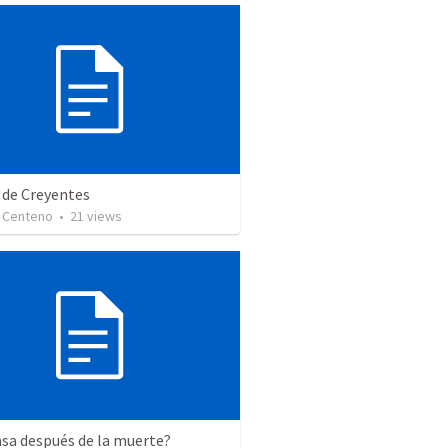
 de Creyentes
 Centeno
•
21
views
sa después de la muerte?