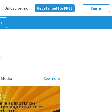
Upload sermon
Get started for FREE
Sign in
re
NT
 Media
See more