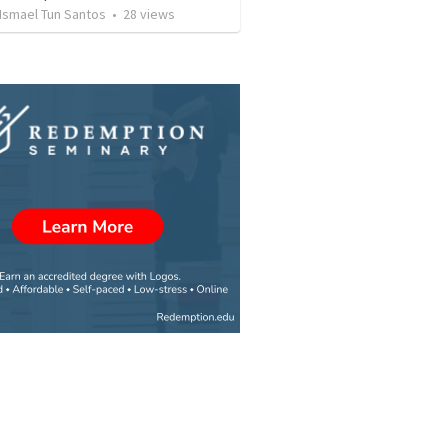
Ismael Tun Santos
•
28
views