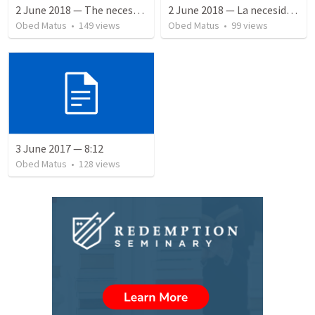
2 June 2018 — The necessity of humility
2 June 2018 — La necesidad de la humildad
Obed Matus
•
149
views
Obed Matus
•
99
views
3 June 2017 — 8:12
Obed Matus
•
128
views