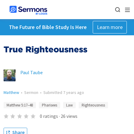
The Future of Bible Study Is Here
Learn more
True Righteousness
Paul Taube
Matthew
•
Sermon
•
Submitted
7 years ago
Matthew 5:17–48
Pharisees
Law
Righteousness
0
ratings
·
26
views
Share