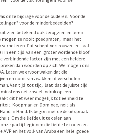
as onze bijdrage voor de ouderen.  Voor de 
telingen? voor de minderbedeelden? 
it zien betekend ook terugzien en leren 
e mogen ze nooit goedpraten,  maar het 
 verbeteren. Dat schept vertrouwen en  laat 
r in een tijd  van een  groter wordende kloof 
e verbindende factor zijn met een heldere 
er spreken dan woorden op zich. We mogen ons 
A. Laten we ervoor waken dat die 
ijven en nooit verzwakken of verscholen 
 Van tijd  tot tijd,  laat  dat de juiste tijd 
minstens net zoveel indruk op een 
kt dit het weer mogelijk tot eenheid te 
riteit. Koopman en Dominee, neit als 
Hand in Hand. Ik begon met de de uitspraak 
uis. Om die liefde uit te delen aan 
nze partij beginnen die liefde te tonen en 
e AVP en het volk van Aruba een hele  goede 