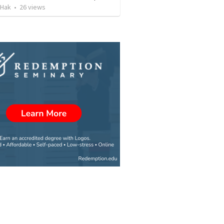
 Hak
•
26
views