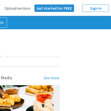
Upload sermon
Get started for FREE
Sign in
re
NT
 Media
See more