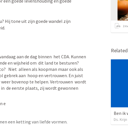
or een goede levenshouding en goede 
u? Hij tone uit zijn goede wandel zijn 
2
it
id.
Relate
 vandaag aan de dag binnen  het CDA. Kunnen 
de en wijsheid om  dit land te besturen? 
?   Niet  alleen als koopman maar ook als 
l gebrek aan  hoop en vertrouwen. En juist 
r weer bovenop te helpen. Vertrouwen  wordt 
  de eerste plaats, zij wordt gewonnen 
 
n e
Ds. Krijn
amen een ketting van liefde vormen.