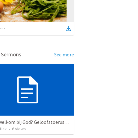
ems
d Sermons
See more
Ben ik welkom bij God? Geloofstoerusting Rijssen deel 1
 Hak
•
6
views