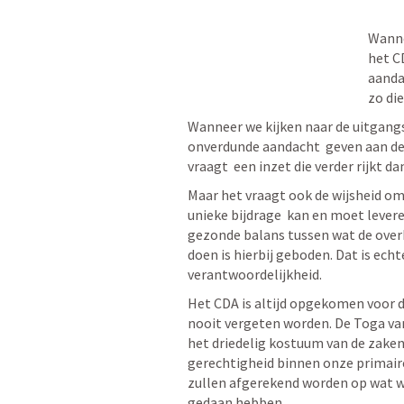
Wanne
het C
aanda
zo die
Wanneer we kijken naar de uitgangs
onverdunde aandacht  geven aan de n
vraagt  een inzet die verder rijkt da
Maar het vraagt ook de wijsheid om
unieke bijdrage  kan en moet lever
gezonde balans tussen wat de over
doen is hierbij geboden. Dat is ec
verantwoordelijkheid.
Het CDA is altijd opgekomen voor d
nooit vergeten worden. De Toga van 
het driedelig kostuum van de zake
gerechtigheid binnen onze primaire
zullen afgerekend worden op wat w
gedaan hebben.