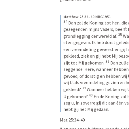
Matthew 25:34–40 NBG1951
34
Dan zal de Koning tot hen, die 
gezegenden mijns Vaders, beërft he
35
grondlegging der wereld af. 
Wan
eten gegeven. Ik heb dorst geleden
een vreemdeling geweest en gij he
gekleed, ziek en gij hebt Mij bezo
37
zijt tot Mij gekomen. 
Dan zull
zeggende: Here, wanneer hebben w
gevoed, of dorstig en hebben wij 
wij U als vreemdeling gezien en h
39
gekleed? 
Wanneer hebben wij U 
40
U gekomen? 
En de Koning zal 
zeg u, in zoverre gij dit aan één 
hebt gij het Mij gedaan.
Mat 25:34-40
Wat was onze bijdrage voor de ouder