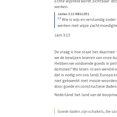
Echte wijsheid wordt zichtbaar  do
werken. 
James 3:13 NBG1951
13
Wie is wijs en verstandig onder 
werken met wijze zachtmoedighe
Jam 3:13
De vraag is hoe staat het daarmee 
we de bewijzen leveren van onze kun
Hebben we voldoende goeds in petto
dominee? We leven  in een wereld vo
dat is nodig om ons land/ Europa e
niet gekweekt met mooie woorden in
door goede en constructieve daden.
Nederland: het land van de koopma
Goede daden zijn schakels, die s