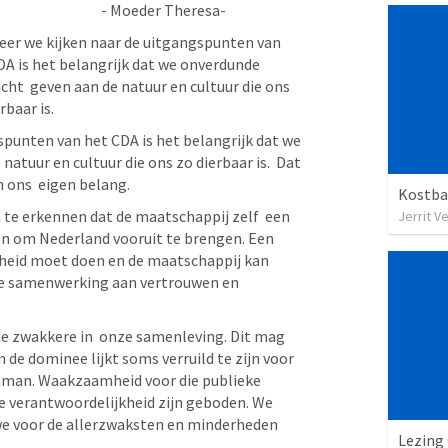
                                               - Moeder Theresa-
er we kijken naar de uitgangspunten van 
DA is het belangrijk dat we onverdunde 
cht  geven aan de natuur en cultuur die ons 
rbaar is. 
punten van het CDA is het belangrijk dat we 
atuur en cultuur die ons zo dierbaar is.  Dat 
n ons  eigen belang. 
Kostba
 te erkennen dat de maatschappij zelf  een 
Jerrit V
en om Nederland vooruit te brengen. Een 
heid moet doen en de maatschappij kan 
hte samenwerking aan vertrouwen en 
e zwakkere in  onze samenleving. Dit mag 
de dominee lijkt soms verruild te zijn voor 
nman. Waakzaamheid voor die publieke 
 verantwoordelijkheid zijn geboden. We 
e voor de allerzwaksten en minderheden 