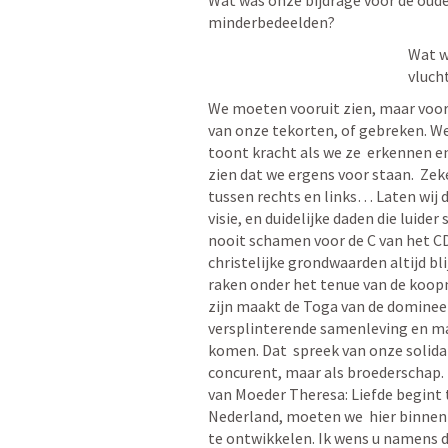
minderbedeelden?  
Wat w
vluch
We moeten vooruit zien, maar vooru
van onze tekorten, of gebreken. W
toont kracht als we ze  erkennen en
zien dat we ergens voor staan.  Zeke
tussen rechts en links… Laten wij d
visie, en duidelijke daden die luid
nooit schamen voor de C van het CD
christelijke grondwaarden altijd bl
raken onder het tenue van de koopman.
zijn maakt de Toga van de dominee 
versplinterende samenleving en maa
komen. Dat  spreek van onze solida
concurent, maar als broederschap. 
van Moeder Theresa: Liefde begint th
Nederland, moeten we  hier binnen o
te ontwikkelen. Ik wens u namens d