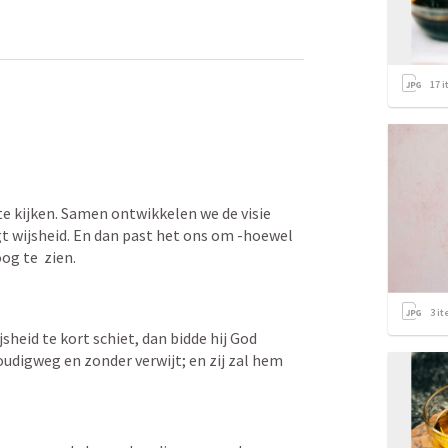
17
i
e kijken. Samen ontwikkelen we de visie 
t wijsheid. En dan past het ons om -hoewel 
g te  zien. 
3
it
sheid te kort schiet, dan bidde hij God 
oudigweg en zonder verwijt; en zij zal hem 