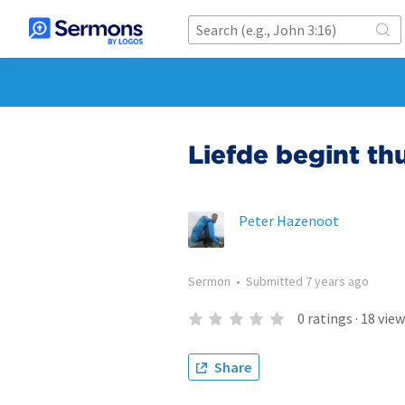
Liefde begint thu
Peter Hazenoot
Sermon
•
Submitted
7 years ago
0
ratings
·
18
view
Share