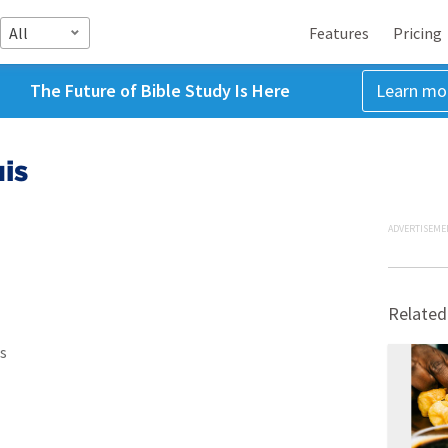
All
Features
Pricing
The Future of Bible Study Is Here
Learn mo
is
ADVERTISEME
Related
s