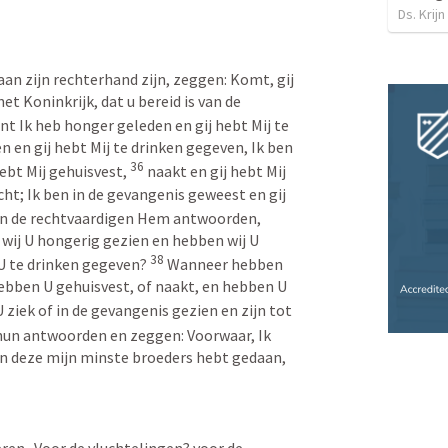
Ds. Krijn
aan zijn rechterhand zijn, zeggen: Komt, gij 
t Koninkrijk, dat u bereid is van de 
t Ik heb honger geleden en gij hebt Mij te 
 en gij hebt Mij te drinken gegeven, Ik ben 
36
bt Mij gehuisvest, 
naakt en gij hebt Mij 
cht; Ik ben in de gevangenis geweest en gij 
en de rechtvaardigen Hem antwoorden, 
ij U hongerig gezien en hebben wij U 
38
U te drinken gegeven? 
Wanneer hebben 
ebben U gehuisvest, of naakt, en hebben U 
ziek of in de gevangenis gezien en zijn tot 
hun antwoorden en zeggen: Voorwaar, Ik 
van deze mijn minste broeders hebt gedaan, 
en.  Voor de vluchtelingen? voor de 