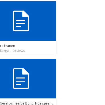
re tranen
ellenga
•
26
views
Lezing Gereformeerde Bond: Hoe spreekt God in mijn leven?