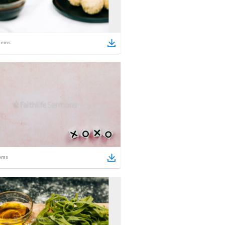
tems
ems