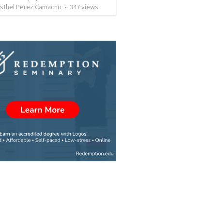
risthel Perez Camacho
•
347
views