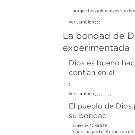
porque tus ordenanzas son bu
Ver también 
; 
; 
; 
La bondad de Di
experimentada
Dios es bueno haci
confían en él
; 
Ver también 
; 
; 
; 
; 
; 
; 
; 
; 
El pueblo de Dios
su bondad
Jeremías 32.40 NTV
Y haré un pacto eterno con ello