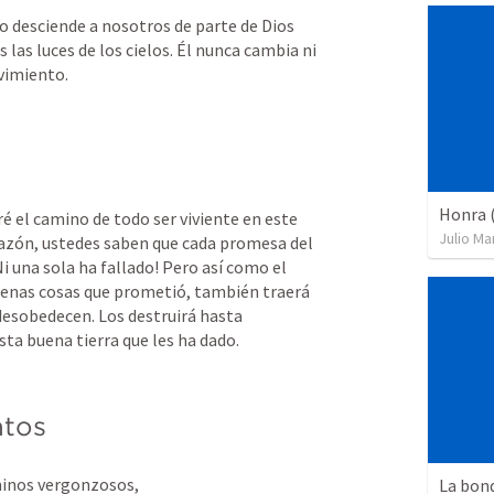
o desciende a nosotros de parte de Dios 
 las luces de los cielos. Él nunca cambia ni 
vimiento.
Honra 
é el camino de todo ser viviente en este 
Julio Ma
mundo. En lo profundo del corazón, ustedes saben que cada promesa del 
 su Dios se ha cumplido. ¡Ni una sola ha fallado! Pero así como el 
buenas cosas que prometió, también traerá 
desobedecen. Los destruirá hasta 
ta buena tierra que les ha dado.
ntos
inos vergonzosos, 
La bond