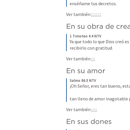
enséñame tus decretos.
Ver también 
; 
; 
; 
; 
; 
En su obra de cre
1 Timoteo 4.4 NTV
Ya que todo lo que Dios creó e
recibirlo con gratitud.
Ver también 
; 
; 
En su amor
Salmo 86.5 NTV
¡Oh Señor, eres tan bueno, est
tan lleno de amor inagotable p
Ver también 
; 
; 
; 
En sus dones