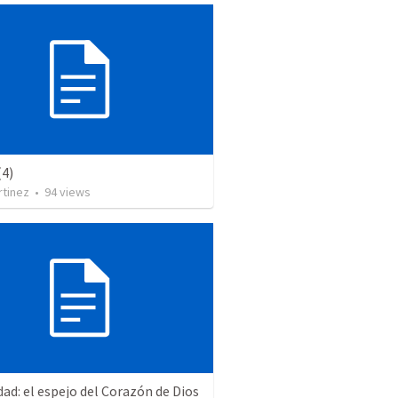
(4)
rtinez
•
94
views
ad: el espejo del Corazón de Dios