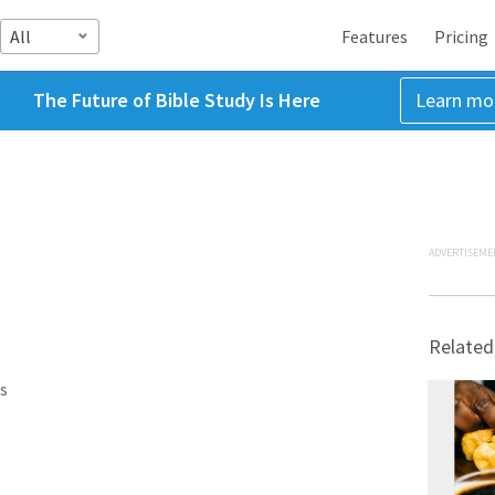
All
Features
Pricing
The Future of Bible Study Is Here
Learn mo
ADVERTISEME
Related
s