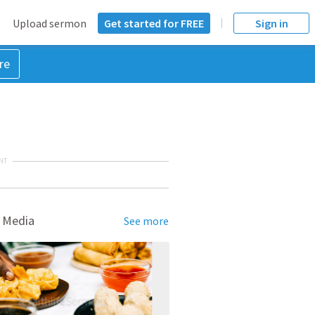
Upload sermon
Get started for FREE
Sign in
re
NT
 Media
See more