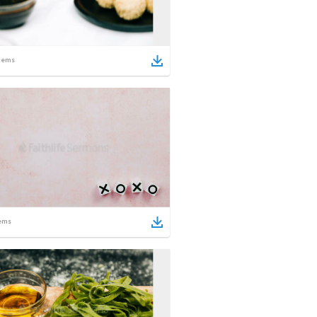
tems
ems