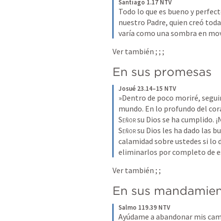
Santiago 1.17 NTV
Todo lo que es bueno y perfect
nuestro Padre, quien creó todas
varía como una sombra en mo
Ver también 
; 
; 
; 
En sus promesas
Josué 23.14–15 NTV
»Dentro de poco moriré, seguir
Señor
Señor
 su Dios les ha dado las 
calamidad sobre ustedes si lo 
eliminarlos por completo de es
Ver también 
; 
; 
En sus mandamie
Salmo 119.39 NTV
Ayúdame a abandonar mis cam