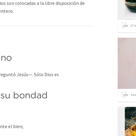
os son colocadas a la libre disposición de
entero.
17
i
eno
guntó Jesús—. Sólo Dios es 
 su bondad
3
it
te el bien; 