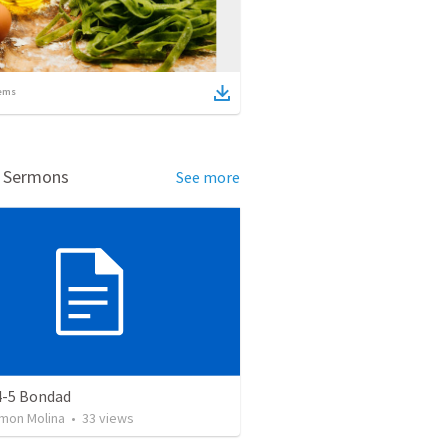
ems
d Sermons
See more
4-5 Bondad
mon Molina
•
33
views