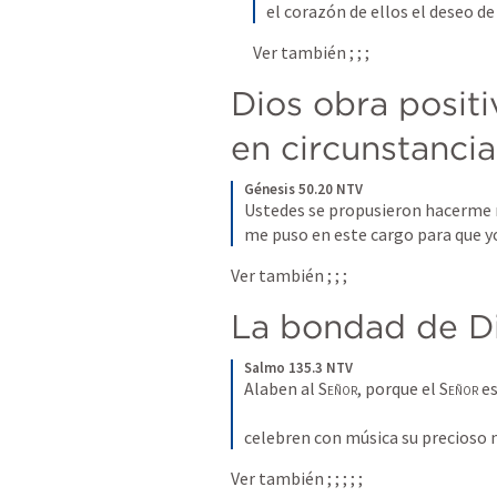
el corazón de ellos el deseo d
Ver también 
; 
; 
; 
Dios obra positi
en circunstanci
Génesis 50.20 NTV
Ustedes se propusieron hacerme ma
me puso en este cargo para que yo
Ver también 
; 
; 
; 
La bondad de Di
Salmo 135.3 NTV
Alaben al 
Señor
, porque el 
Señor
 e
celebren con música su precioso
Ver también 
; 
; 
; 
; 
; 