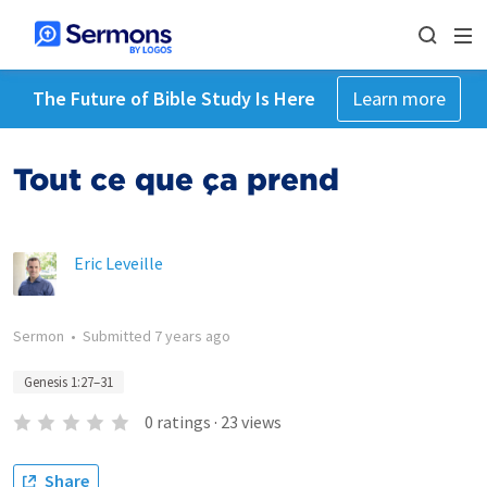
The Future of Bible Study Is Here
Learn more
Tout ce que ça prend
Eric Leveille
Sermon
•
Submitted
7 years ago
Genesis 1:27–31
0
ratings
·
23
views
Share