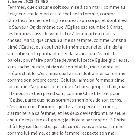
Éphésiens 5.22–33 NEG
Femmes, que chacune soit soumise à son mari, comme au 
Seigneur; car le mari est le chef de la femme, comme 
Christ est le chef de l’Eglise qui est son corps, et dont il est 
le Sauveur. Or, de même que l’Eglise est soumise à Christ, 
les femmes aussi doivent l’être à leur mari en toutes 
choses.
Maris, que chacun aime sa femme, comme Christ a 
aimé l’Eglise, et s’est livré lui-même pour elle, afin de la 
sanctifier en la purifiant et en la lavant par l’eau de la 
parole, pour faire paraître devant lui cette Eglise glorieuse, 
sans tache, ni ride, ni rien de semblable, mais sainte et 
irréprochable. C’est ainsi que le mari doit aimer sa femme 
comme son propre corps. Celui qui aime sa femme s’aime 
lui-même. Car jamais personne n’a haï sa propre chair, mais 
il la nourrit et en prend soin, comme Christ le fait pour 
l’Eglise, parce que nous sommes membres de son corps. 
C’est pourquoi l’homme quittera son père et sa mère, 
s’attachera à sa femme, et les deux deviendront une seule 
chair. Ce mystère est grand; je dis cela par rapport à Christ 
et à l’Eglise. Du reste, que chacun de vous aime sa femme 
comme lui-même, et que la femme respecte son mari.