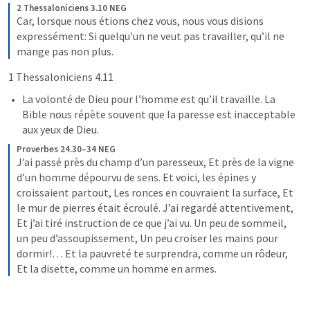
2 Thessaloniciens 3.10 NEG
Car, lorsque nous étions chez vous, nous vous disions 
expressément: Si quelqu’un ne veut pas travailler, qu’il ne 
mange pas non plus.
1 Thessaloniciens 4.11
La volonté de Dieu pour l’homme est qu’il travaille. La 
Bible nous répète souvent que la paresse est inacceptable 
aux yeux de Dieu.
Proverbes 24.30–34 NEG
J’ai passé près du champ d’un paresseux,
Et près de la vigne 
d’un homme dépourvu de sens.
Et voici, les épines y 
croissaient partout,
Les ronces en couvraient la surface,
Et 
le mur de pierres était écroulé.
J’ai regardé attentivement,
Et j’ai tiré instruction de ce que j’ai vu.
Un peu de sommeil, 
un peu d’assoupissement,
Un peu croiser les mains pour 
dormir!…
Et la pauvreté te surprendra, comme un rôdeur,
Et la disette, comme un homme en armes.