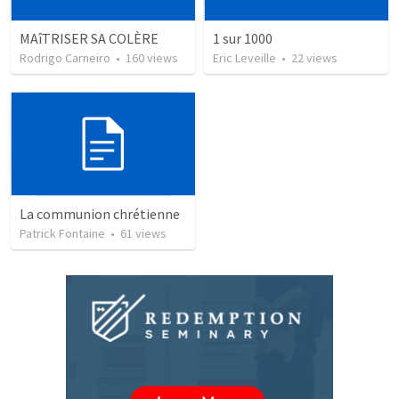
MAîTRISER SA COLÈRE
1 sur 1000
Rodrigo Carneiro
•
160
views
Eric Leveille
•
22
views
La communion chrétienne
Patrick Fontaine
•
61
views