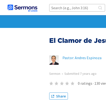
El Clamor de Jes
Pastor: Andres Espinoza
Sermon
•
Submitted
7 years ago
0
ratings
·
130
vie
Share