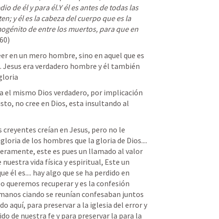
 de él y para él.Y él es antes de todas las 
en; y él es la cabeza del cuerpo que es la 
rimogénito de entre los muertos, para que en 
60)
eer en un mero hombre, sino en aquel que es 
 Jesus era verdadero hombre y él también 
gloria 
ia el mismo Dios verdadero, por implicación 
sto, no cree en Dios, esta insultando al 
reyentes creían en Jesus, pero no le 
ria de los hombres que la gloria de Dios.... 
eramente, este es pues un llamado al valor 
uestra vida física y espiritual, Este un 
e él es.... hay algo que se ha perdido en 
lo queremos recuperar y es la confesión 
rmanos ciando se reunían confesaban juntos 
o aquí, para preservar a la iglesia del error y 
do de nuestra fe y para preservar la para la 