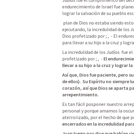
Judíos fue el cumplimiento del dec
endurecimiento de Israel fue planeado
lograr la salvación de su pueblo esc
 plan de Dios no estaba siendo estorbado, sino mas bien, su plan se estaba 
ejecutando, la incredulidad de los J
Dios profetizado por 
; 
, 
 - El endure
para llevar a su hijo a la cruz y log
La incredulidad de los Judíos  fue e
profetizado por 
; 
, 
 - 
El endurecimie
llevar a su hijo a la cruz y lograr 
Así que, Dios fue paciente, pero su
de ellos).  Su Espíritu no siempre
corazón, así que Dios se aparta p
arrepentimiento.  
Es tan fácil posponer nuestro arre
personal y porque amamos la oscurida
aterrorizado, por el hecho de que p
encerrados en la incredulidad para
Juan luego nos dice que habían ci