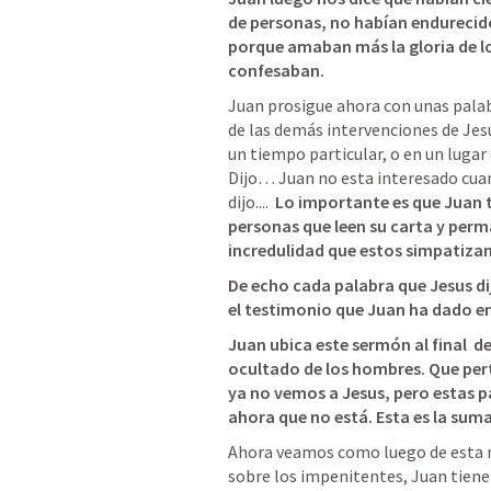
de personas, no habían endurecido
porque amaban más la gloria de lo
confesaban. 
Juan prosigue ahora con unas palabra
de las demás intervenciones de Jesu
un tiempo particular, o en un lugar
Dijo… Juan no esta interesado cuando
dijo.... 
 Lo importante es que Juan t
personas que leen su carta y perm
incredulidad que estos simpatizan
De echo cada palabra que Jesus di
el testimonio que Juan ha dado en s
Juan ubica este sermón al final  de
ocultado de los hombres. Que pert
ya no vemos a Jesus, pero estas p
ahora que no está. Esta es la suma
Ahora veamos como luego de esta not
sobre los impenitentes, Juan tiene 