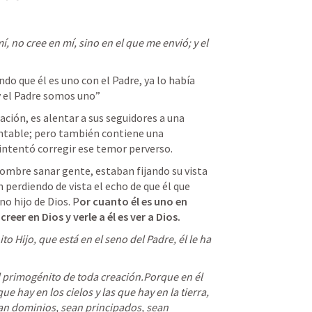
í, no cree en mí, sino en el que me envió; y el 
do que él es uno con el Padre, ya lo había 
y el Padre somos uno” 
ación, es alentar a sus seguidores a una 
ntable; pero también contiene una 
l intentó corregir ese temor perverso.
ombre sanar gente, estaban fijando su vista 
perdiendo de vista el echo de que él que 
o hijo de Dios. P
or cuanto él es uno en 
reer en Dios y verle a él es ver a Dios.  
to Hijo, que está en el seno del Padre, él le ha 
el primogénito de toda creación.Porque en él 
e hay en los cielos y las que hay en la tierra, 
sean dominios, sean principados, sean 