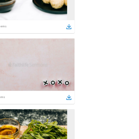
tems
ems