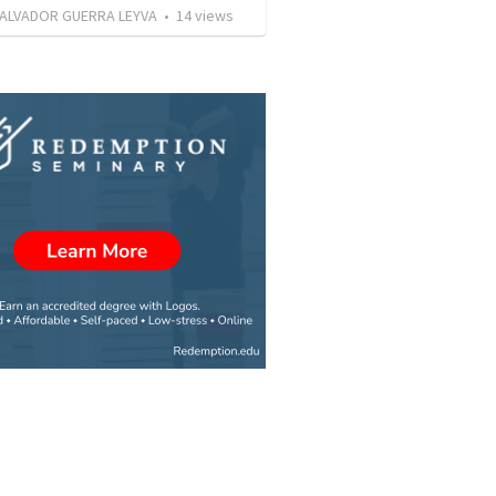
ALVADOR GUERRA LEYVA
•
14
views