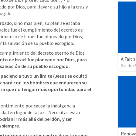
reto de Dios profetizado por 
; 
, 
 - El 
 por Dios, para llevar a su hijo a la cruz y 
ogido. 
udíos fue el cumplimiento del decreto de 
cimiento de Israel fue planeado por Dios, 
rar la salvación de su pueblo escogido. 
l cumplimiento del decreto eterno de Dios 
A Fait
nto de Israel fue planeado por Dios, para 
Sandro S
la salvación de su pueblo escogido. 
 paciencia tuvo un límite (Jesus se ocultó 
 luchará con los hombres que endurecen su 
ara que no tengan más oportunidad para el 
pentimiento por causa la indulgencia 
d en lugar de la luz.   Necesitas estar 
odrían ir más allá del perdón, y ser 
 siempre. 
Renova
ertos simpatizantes dentro de este grupo 