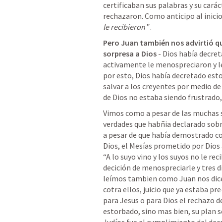
certificaban sus palabras y su caráct
rechazaron. Como anticipo al inicio
le recibieron”
 . 
Pero Juan también nos advirtió qu
sorpresa a Dios
 - Dios había decr
activamente le menospreciaron y le 
por esto, Dios había decretado esto
salvar a los creyentes por medio de 
de Dios no estaba siendo frustrado,
Vimos como a pesar de las muchas se
verdades que habñia declarado sobre
a pesar de que había demostrado con
Dios, el Mesías prometido por Dios a
“A lo suyo vino y los suyos no le rec
decición de menospreciarle y tres dí
leímos tambien como Juan nos dice 
cotra ellos, juicio que ya estaba pr
para Jesus o para Dios el rechazo de
estorbado, sino mas bien, su plan se