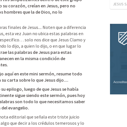
JESUS S
 su corazón, creían en Jesus, pero no 
s hombres que la de Dios, no lo 
s finales de Jesus.... Noten que a diferencia 
s, esta vez Juan no ubica estas palabras en 
 especifico… solo nos dice que Jesus Clamo y 
 lo dijo, a quien lo dijo, o en que lugar lo 
rae las palabras de Jesus para estas 
anecen en la misma condición de 
tes. 
jo aquí en este mini sermón, resume todo 
u carta sobre lo que Jesus dijo.... 
 su epilogo, luego de que Jesus se había 
inente sigue siendo este sermón, pues hoy 
alabras son todo lo que necesitamos saber 
 del evangelio. 
a editorial que señala este triste juicio 
algo que decir a los crédulos temerosos y lo 