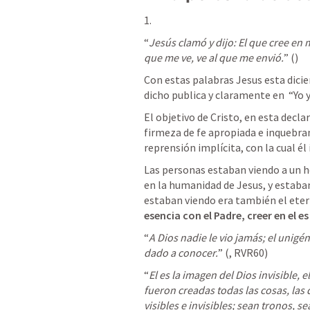
“
Jesús clamó y dijo: El que cree en m
que me ve, ve al que me envió.
” (
) 
Con estas palabras Jesus esta dicien
dicho publica y claramente en 
 “Yo 
El objetivo de Cristo, en esta declar
firmeza de fe apropiada e inquebra
reprensión implícita, con la cual é
Las personas estaban viendo a un h
en la humanidad de Jesus, y estaban 
estaban viendo era también el etern
esencia con el Padre, creer en el es c
“
A Dios nadie le vio jamás; el unigéni
dado a conocer.
” (
, RVR60) 
“
El es la imagen del Dios invisible, 
fueron creadas todas las cosas, las qu
visibles e invisibles; sean tronos, 