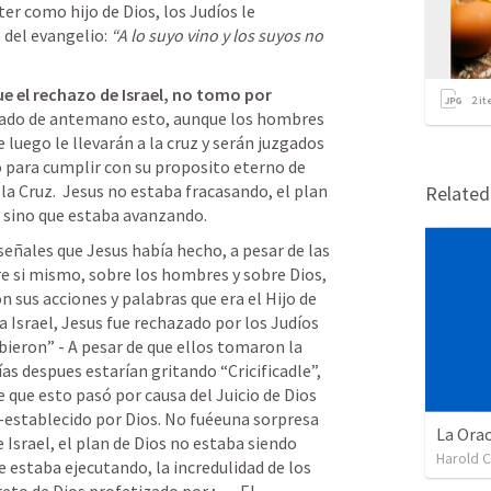
er como hijo de Dios, los Judíos le 
 del evangelio: 
“A lo suyo vino y los suyos no 
e el rechazo de Israel, no tomo por 
2
it
etado de antemano esto, aunque los hombres 
luego le llevarán a la cruz y serán juzgados 
 para cumplir con su proposito eterno de 
la Cruz.  Jesus no estaba fracasando, el plan 
Relate
 sino que estaba avanzando. 
ñales que Jesus había hecho, a pesar de las 
 si mismo, sobre los hombres y sobre Dios,  
 sus acciones y palabras que era el Hijo de 
 Israel, Jesus fue rechazado por los Judíos 
ibieron” - A pesar de que ellos tomaron la 
as despues estarían gritando “Cricificadle”, 
que esto pasó por causa del Juicio de Dios 
e-establecido por Dios. No fuéeuna sorpresa 
 Israel, el plan de Dios no estaba siendo 
Harold C
 estaba ejecutando, la incredulidad de los 