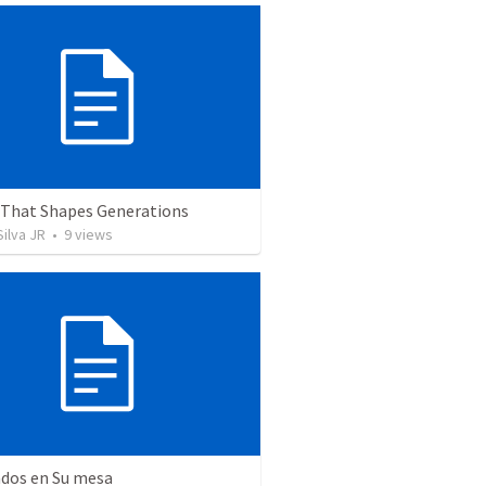
h That Shapes Generations
ilva JR
•
9
views
dos en Su mesa