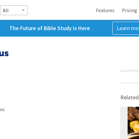
All
Features
Pricing
The Future of Bible Study Is Here
Learn mo
us
ADVERTISEME
Related
ws