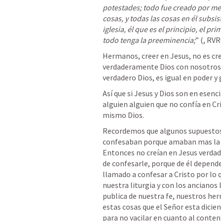
potestades; todo fue creado por medio
cosas, y todas las cosas en él subsist
iglesia, él que es el principio, el p
todo tenga la preeminencia;
” (
, RVR
Hermanos, creer en Jesus, no es cr
verdaderamente Dios con nosotros.
verdadero Dios, es igual en poder y 
Así que si Jesus y Dios son en esenc
alguien alguien que no confía en Cri
mismo Dios. 
Recordemos que algunos supuestos c
confesaban porque amaban mas la glo
Entonces no creían en Jesus verdad
de confesarle, porque de él depende n
llamado a confesar a Cristo por lo qu
nuestra liturgia y con los ancianos 
publica de nuestra fe, nuestros he
estas cosas que el Señor esta diciend
para no vacilar en cuanto al conteni