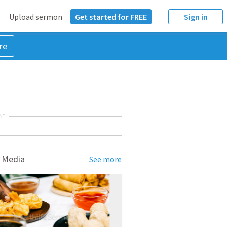
Upload sermon
Get started for FREE
Sign in
re
NT
 Media
See more