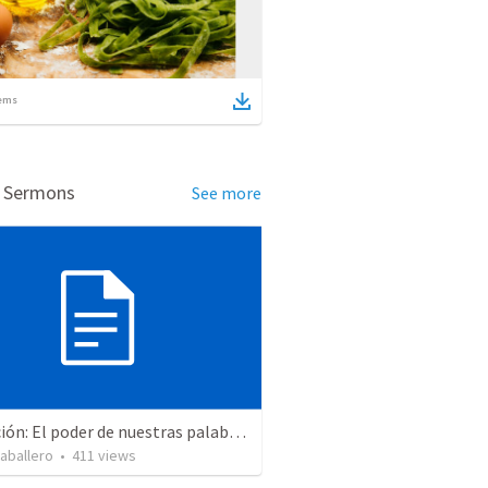
ems
d Sermons
See more
La Oración: El poder de nuestras palabras
aballero
•
411
views