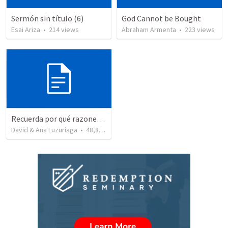
Sermón sin título (6)
God Cannot be Bought
Esai Ariza
•
214
views
Abraham Armenta
•
223
views
Recuerda por qué razones debemos alabar a Dios - Salmo 103-1-5
David & Ana Luzuriaga
•
48,877
views