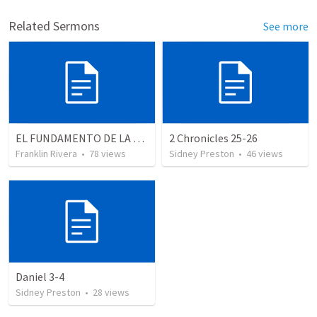
Related Sermons
See more
EL FUNDAMENTO DE LA EXCELENCIA - Parte 2 | The foundation of excellence - Part 2
2 Chronicles 25-26
Franklin Rivera
•
78
views
Sidney Preston
•
46
views
Daniel 3-4
Sidney Preston
•
28
views