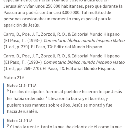
Jerusalén vivían unos 250.000 habitantes, pero que durante la 
Pascua uno podría contar casi 3.000.000. Tal multitud de 
personas ocasionaba un momento muy especial para la 
aparición de Jesús. 
Carro, D., Poe, J. T., Zorzoli, R. O., & Editorial Mundo Hispano 
(El Paso, T. . (1993–). 
Comentario bı́blico mundo hispano Mateo
(1. ed., p. 270). El Paso, TX: Editorial Mundo Hispano.
Carro, D., Poe, J. T., Zorzoli, R. O., & Editorial Mundo Hispano 
(El Paso, T. . (1993–). 
Comentario bı́blico mundo hispano Mateo
(1. ed., pp. 269–270). El Paso, TX: Editorial Mundo Hispano.
Mateo 21.6-
Mateo 21.6–7 TLA
6
Los dos discípulos fueron al pueblo e hicieron lo que Jesús 
7
les había ordenado.
Llevaron la burra y el burrito, y 
pusieron sus mantos sobre ellos. Jesús se montó y fue 
hacia Jerusalén.
Mateo 21.9 TLA
9
Y toda la gente, tanto la que iba delante de él como la que 