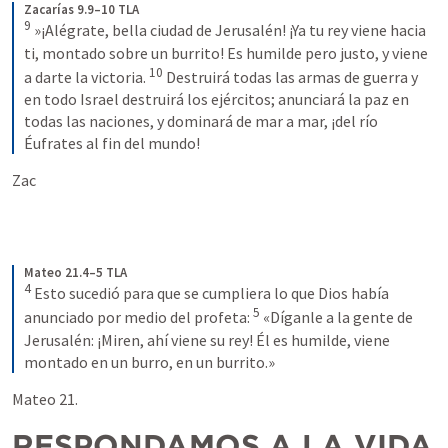
Zacarías 9.9–10 TLA
9
»¡Alégrate, bella ciudad de Jerusalén!
¡Ya tu rey viene hacia 
ti, montado sobre un burrito! Es humilde pero justo, y viene 
10
a darte la victoria. 
Destruirá todas las armas de guerra y 
en todo Israel destruirá los ejércitos; anunciará la paz en 
todas las naciones, y dominará de mar a mar, ¡del río 
Éufrates al fin del mundo!
Zac 
Mateo 21.4–5 TLA
4
Esto sucedió para que se cumpliera lo que Dios había 
5
anunciado por medio del profeta:
«Díganle a la gente de 
Jerusalén:
¡Miren, ahí viene su rey! Él es humilde, viene 
montado en un burro, en un burrito.»
Mateo 21.
RESPONDAMOS A LA VIDA