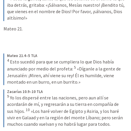
iba detrás, gritaba: «¡Sálvanos, Mesías nuestro!
¡Bendito tú, 
que vienes en el nombre de Dios! Por favor, ¡sálvanos, Dios 
altísimo!»
Mateo 21.
Mateo 21.4–5 TLA
4
Esto sucedió para que se cumpliera lo que Dios había 
5
anunciado por medio del profeta:
«Díganle a la gente de 
Jerusalén:
¡Miren, ahí viene su rey! Él es humilde, viene 
montado en un burro, en un burrito.»
Zacarías 10.9–10 TLA
9
Yo los dispersé entre las naciones, pero aun allí se 
acordarán de mí, y regresarán a su tierra en compañía de 
10
sus hijos. 
»Los haré volver de Egipto y Asiria,
y los haré 
vivir en Galaad y en la región del monte Líbano; pero serán 
muchos cuando vuelvan y no habrá lugar para todos.