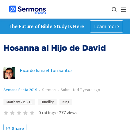
The Future of Bible Study Is Here
Learn more
Hosanna al Hijo de David
Ricardo Ismael Tun Santos
Semana Santa 2019
•
Sermon
•
Submitted
7 years ago
Matthew 21:1–11
Humility
King
0
ratings
·
277
views
Share