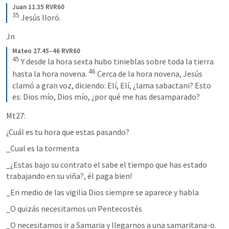
Juan 11.35 RVR60
35
Jesús lloró.
Jn
Mateo 27.45–46 RVR60
45
Y desde la hora sexta hubo tinieblas sobre toda la tierra 
46
hasta la hora novena. 
Cerca de la hora novena, Jesús 
clamó a gran voz, diciendo: Elí, Elí, ¿lama sabactani? Esto 
es: Dios mío, Dios mío, ¿por qué me has desamparado?
Mt27:
¿Cuál es tu hora que estas pasando?
_Cual es la tormenta
_¿Estas bajo su contrato el sabe el tiempo que has estado 
trabajando en su viña?, él paga bien!
_En medio de las vigilia Dios siempre se aparece y habla 
_O quizás necesitamos un Pentecostés
_O necesitamos ir a Samaria y llegarnos a una samaritana-o.