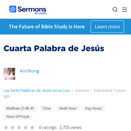
The Future of Bible Study Is Here
Learn more
Cuarta Palabra de Jesús
AnirNorig
Las Siete Palabras de Jesús en la Cruz
•
Sermon
•
Submitted
7 years
ago
Matthew 27:45–47
Time
Ninth Hour
Day Hours
Hour of Prayer
0
ratings
·
2,755
views