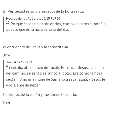
El Pentecostés vino alrededor de la hora sexta.
Hechos de los Apóstoles 2.15 RVR60
15
Porque éstos no están ebrios, como vosotros suponéis, 
puesto que es la hora tercera del día.
el encuentro de Jesús y la samaritana 
Jn 4
Juan 4.6–7 RVR60
6
Y estaba allí el pozo de Jacob. Entonces Jesús, cansado 
del camino, se sentó así junto al pozo. Era como la hora 
7
sexta. 
Vino una mujer de Samaria a sacar agua; y Jesús le 
dijo: Dame de beber.
Pedro recibe la visión y fue donde Cornelio.
Hch 