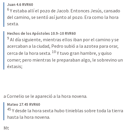
Juan 4.6 RVR60
6
Y estaba allí el pozo de Jacob. Entonces Jesús, cansado 
del camino, se sentó así junto al pozo. Era como la hora 
sexta.
Hechos de los Apóstoles 10.9–10 RVR60
9
Al día siguiente, mientras ellos iban por el camino y se 
acercaban a la ciudad, Pedro subió a la azotea para orar, 
10
cerca de la hora sexta. 
Y tuvo gran hambre, y quiso 
comer; pero mientras le preparaban algo, le sobrevino un 
éxtasis;
a Cornelio se le apareció a la hora novena. 
Mateo 27.45 RVR60
45
Y desde la hora sexta hubo tinieblas sobre toda la tierra 
hasta la hora novena.
Mt