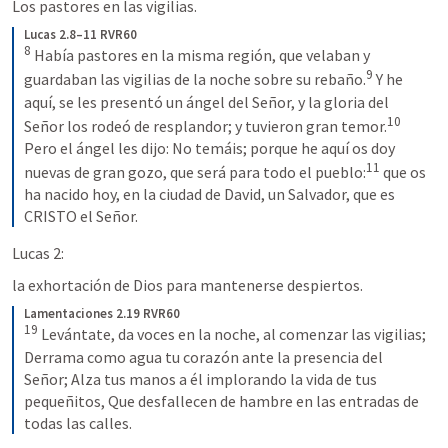
Los pastores en las vigilias.
Lucas 2.8–11 RVR60
8
Había pastores en la misma región, que velaban y 
9
guardaban las vigilias de la noche sobre su rebaño.
Y he 
aquí, se les presentó un ángel del Señor, y la gloria del 
10
Señor los rodeó de resplandor; y tuvieron gran temor.
Pero el ángel les dijo: No temáis; porque he aquí os doy 
11
nuevas de gran gozo, que será para todo el pueblo:
que os 
ha nacido hoy, en la ciudad de David, un Salvador, que es 
CRISTO el Señor.
Lucas 2:
la exhortación de Dios para mantenerse despiertos.
Lamentaciones 2.19 RVR60
19
Levántate, da voces en la noche, al comenzar las vigilias; 
Derrama como agua tu corazón ante la presencia del 
Señor; Alza tus manos a él implorando la vida de tus 
pequeñitos, Que desfallecen de hambre en las entradas de 
todas las calles.