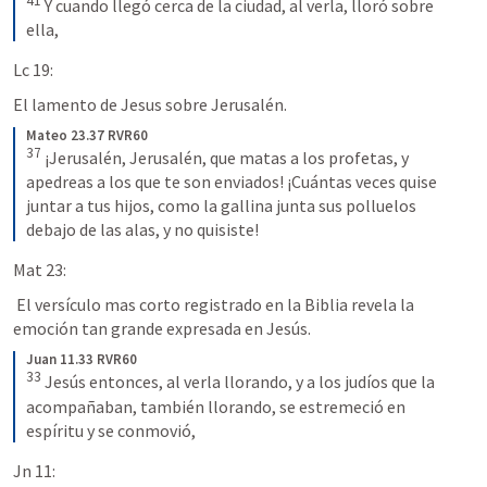
41
Y cuando llegó cerca de la ciudad, al verla, lloró sobre 
ella,
Lc 19:
El lamento de Jesus sobre Jerusalén.
Mateo 23.37 RVR60
37
¡Jerusalén, Jerusalén, que matas a los profetas, y 
apedreas a los que te son enviados! ¡Cuántas veces quise 
juntar a tus hijos, como la gallina junta sus polluelos 
debajo de las alas, y no quisiste!
Mat 23: 
 El versículo mas corto registrado en la Biblia revela la 
emoción tan grande expresada en Jesús.
Juan 11.33 RVR60
33
Jesús entonces, al verla llorando, y a los judíos que la 
acompañaban, también llorando, se estremeció en 
espíritu y se conmovió,
Jn 11: