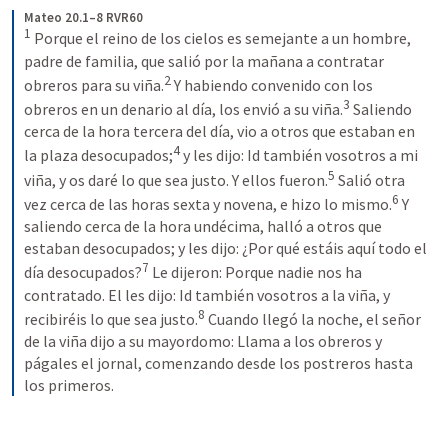
Mateo 20.1–8 RVR60
1
Porque el reino de los cielos es semejante a un hombre, 
padre de familia, que salió por la mañana a contratar 
2
obreros para su viña.
Y habiendo convenido con los 
3
obreros en un denario al día, los envió a su viña.
Saliendo 
cerca de la hora tercera del día, vio a otros que estaban en 
4
la plaza desocupados;
y les dijo: Id también vosotros a mi 
5
viña, y os daré lo que sea justo. Y ellos fueron.
Salió otra 
6
vez cerca de las horas sexta y novena, e hizo lo mismo.
Y 
saliendo cerca de la hora undécima, halló a otros que 
estaban desocupados; y les dijo: ¿Por qué estáis aquí todo el 
7
día desocupados?
Le dijeron: Porque nadie nos ha 
contratado. El les dijo: Id también vosotros a la viña, y 
8
recibiréis lo que sea justo.
Cuando llegó la noche, el señor 
de la viña dijo a su mayordomo: Llama a los obreros y 
págales el jornal, comenzando desde los postreros hasta 
los primeros.