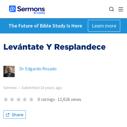
The Future of Bible Study Is Here
Learn more
Levántate Y Resplandece
Dr. Edgardo Rosado
Sermon
•
Submitted
18 years ago
0
ratings
·
11,626
views
Share