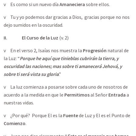
v Es como si un nuevo día
Amaneciera
sobre ellos.
v Tu y yo podemos dar gracias a Dios, gracias porque no nos
dejo sumidos en la oscuridad.
II.
El Curso de la Luz
(v. 2)
v En el verso 2, Isaías nos muestra la
Progresión
natural de
la Luz: “
Porque he aquí que tinieblas cubrirán la tierra, y
oscuridad las naciones; mas sobre ti amanecerá Jehová, y
sobre ti será vista su gloria
.”
v La luz comienza a posarse sobre cada uno de nosotros de
acuerdo a la medida en que le
Permitimos
al Señor
Entrada
a
nuestras vidas.
v ¿Por qué? Porque El es la
Fuente
de Luz y El es el Punto de
Comienzo
.