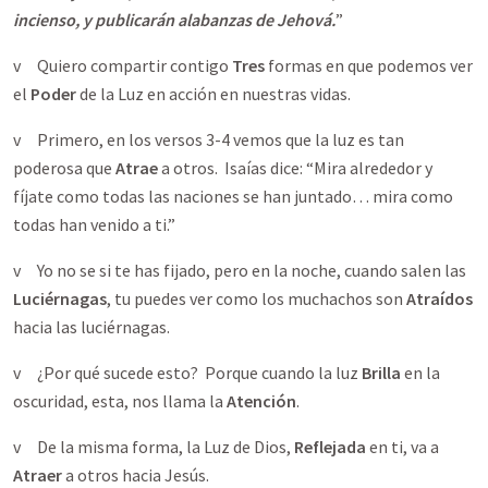
incienso, y publicarán alabanzas de Jehová.
”
v Quiero compartir contigo
Tres
formas en que podemos ver
el
Poder
de la Luz en acción en nuestras vidas.
v Primero, en los versos 3-4 vemos que la luz es tan
poderosa que
Atrae
a otros. Isaías dice: “Mira alrededor y
fíjate como todas las naciones se han juntado… mira como
todas han venido a ti.”
v Yo no se si te has fijado, pero en la noche, cuando salen las
Luciérnagas
, tu puedes ver como los muchachos son
Atraídos
hacia las luciérnagas.
v ¿Por qué sucede esto? Porque cuando la luz
Brilla
en la
oscuridad, esta, nos llama la
Atención
.
v De la misma forma, la Luz de Dios,
Reflejada
en ti, va a
Atraer
a otros hacia Jesús.