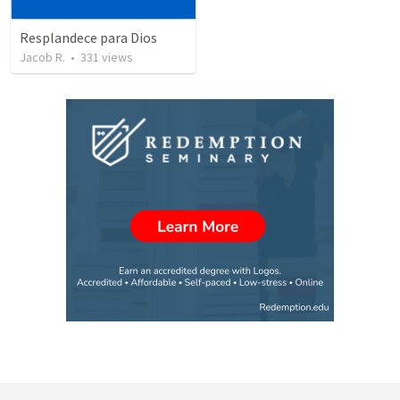
Resplandece para Dios
Jacob R.
•
331
views