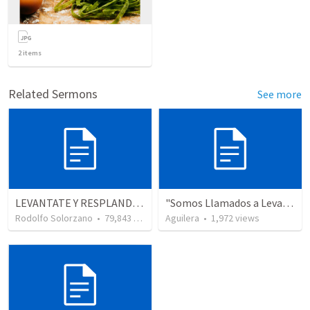
2
items
Related Sermons
See more
LEVANTATE Y RESPLANDECE
"Somos Llamados a Levantarnos y Resplandecer”
Rodolfo Solorzano
•
79,843
views
Aguilera
•
1,972
views