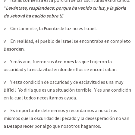
v Isaías comienza esta porción de las Escrituras exhortando:
“
Levántate, resplandece; porque ha venido tu luz, y la gloria
de Jehová ha nacido sobre ti
.”
v Ciertamente, la
Fuente
de luz no es Israel.
v En realidad, el pueblo de Israel se encontraba en completo
Desorden
.
v Y más aun, fueron sus
Acciones
las que trajeron la
oscuridad y la esclavitud en donde ellos se encontraban.
v Y esta condición de oscuridad y de esclavitud es una muy
Difícil
. Yo diría que es una situación terrible. Y es una condición
en la cual todos necesitamos ayuda.
v Es importante detenernos y recordarnos a nosotros
mismos que la oscuridad del pecado y la desesperación no van
a
Desaparecer
por algo que nosotros hagamos.