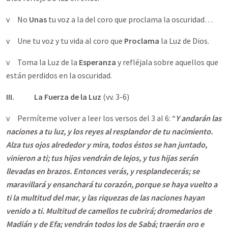
v No
Unas
tu voz a la del coro que proclama la oscuridad…
v Une tu voz y tu vida al coro que
Proclama
la Luz de Dios.
v Toma la Luz de la
Esperanza
y refléjala sobre aquellos que
están perdidos en la oscuridad.
III.
La Fuerza de la Luz
(vv. 3-6)
v Permíteme volver a leer los versos del 3 al 6: “
Y andarán las
naciones a tu luz, y los reyes al resplandor de tu nacimiento.
Alza tus ojos alrededor y mira, todos éstos se han juntado,
vinieron a ti; tus hijos vendrán de lejos, y tus hijas serán
llevadas en brazos. Entonces verás, y resplandecerás; se
maravillará y ensanchará tu corazón, porque se haya vuelto a
ti la multitud del mar, y las riquezas de las naciones hayan
venido a ti. Multitud de camellos te cubrirá; dromedarios de
Madián y de Efa; vendrán todos los de Sabá; traerán oro e