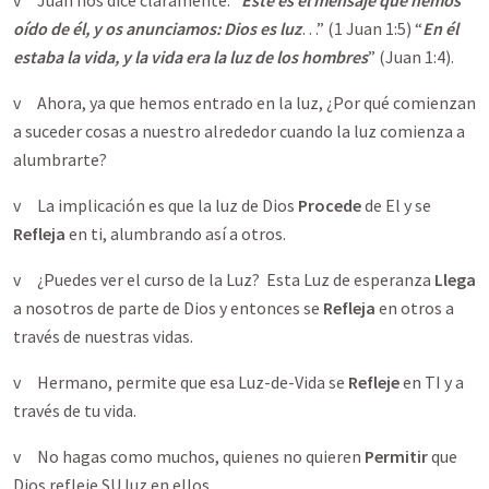
v Juan nos dice claramente: “
Este es el mensaje que hemos
oído de él, y os anunciamos: Dios es luz
…” (1 Juan 1:5) “
En él
estaba la vida, y la vida era la luz de los hombres
” (Juan 1:4).
v Ahora, ya que hemos entrado en la luz, ¿Por qué comienzan
a suceder cosas a nuestro alrededor cuando la luz comienza a
alumbrarte?
v La implicación es que la luz de Dios
Procede
de El y se
Refleja
en ti, alumbrando así a otros.
v ¿Puedes ver el curso de la Luz? Esta Luz de esperanza
Llega
a nosotros de parte de Dios y entonces se
Refleja
en otros a
través de nuestras vidas.
v Hermano, permite que esa Luz-de-Vida se
Refleje
en TI y a
través de tu vida.
v No hagas como muchos, quienes no quieren
Permitir
que
Dios refleje SU luz en ellos.