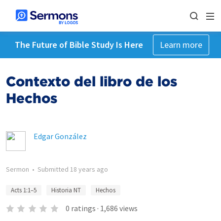
The Future of Bible Study Is Here
Learn more
Contexto del libro de los
Hechos
Edgar González
Sermon
•
Submitted
18 years ago
Acts 1:1–5
Historia NT
Hechos
0
ratings
·
1,686
views