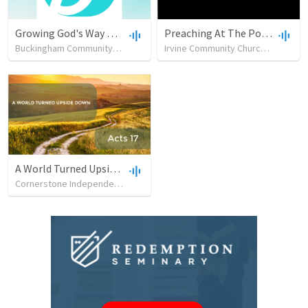
Growing God's Way Acts 2:42-47
Preaching At The Portico Part 2
Buckingham Community Church
•
2
views
•
20:06
Irvine Community Church
•
37
view
A World Turned Upside Down
Cornerstone Independent Baptist Church
•
45
views
•
53:40