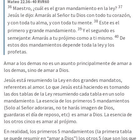
Mateo 22.36–40 RVR60
36
37
 Maestro, ¿cuál es el gran mandamiento en la ley? 
Jesús le dijo: Amarás al Señor tu Dios con todo tu corazón, 
38
y con toda tu alma, y con toda tu mente. 
 Este es el 
39
primero y grande mandamiento. 
 Y el segundo es 
40
semejante: Amarás a tu prójimo como a ti mismo. 
 De 
estos dos mandamientos depende toda la ley y los 
profetas.
Amar a los demas no es un asunto principalmente de amar a 
los demas, sino de amar a Dios. 
Jesús está resumiendo la Ley en dos grandes mandatos, 
referentes al amor. Lo que Jesús está haciendo es tomando 
las dos tablas de la Ley resumiendo cada tabla en un solo 
mandamiento. La esencia de los primeros 5 mandamientos  
(Solo al Señor adoraras, no te harás imagen de Dios, 
guardaras el día de reposo, etc)  es amar a Dios. La esencia de 
los otros cinco es amar al prójimo. 
En realidad, los primeros 5 mandamientos (la primera tabla 
se puede resumir en “amar a Dios”) los otros 5 (que son los que 