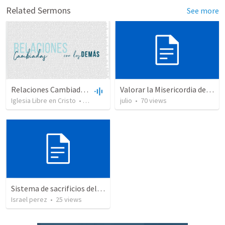
Related Sermons
See more
Relaciones Cambiadas con la Ley
Valorar la Misericordia de Dios
Iglesia Libre en Cristo
•
155
views
•
julio
40:49
•
70
views
Sistema de sacrificios del AT
Israel perez
•
25
views