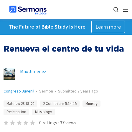
The Future of Bible Study Is Here
Learn more
Renueva el centro de tu vida
Max Jimenez
Congreso Juvenil
•
Sermon
•
Submitted
7 years ago
Matthew 28:18–20
2 Corinthians 5:14–15
Ministry
Redemption
Missiology
0
ratings
·
37
views