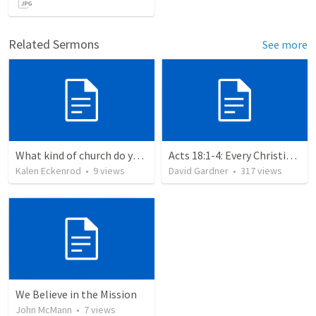
Related Sermons
See more
What kind of church do you want to be a part of?
Acts 18:1-4: Every Christian a Missionary
Kalen Eckenrod
•
9
views
David Gardner
•
317
views
We Believe in the Mission
John McMann
•
7
views