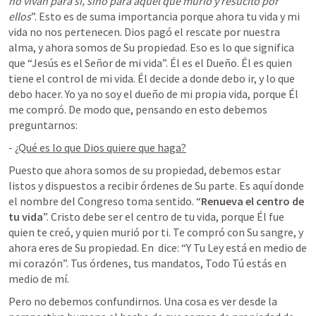
no vivan para sí, sino para aquel que murió y resucitó por 
ellos
”. Esto es de suma importancia porque ahora tu vida y mi 
vida no nos pertenecen. Dios pagó el rescate por nuestra 
alma, y ahora somos de Su propiedad. Eso es lo que significa 
que “Jesús es el Señor de mi vida”. Él es el Dueño. Él es quien 
tiene el control de mi vida. Él decide a donde debo ir, y lo que 
debo hacer. Yo ya no soy el dueño de mi propia vida, porque Él 
me compró. De modo que, pensando en esto debemos 
preguntarnos:
- 
¿Qué es lo que Dios quiere que haga?
Puesto que ahora somos de su propiedad, debemos estar 
listos y dispuestos a recibir órdenes de Su parte. Es aquí donde 
el nombre del Congreso toma sentido. “
Renueva el centro de 
tu vida
”. Cristo debe ser el centro de tu vida, porque Él fue 
quien te creó, y quien murió por ti. Te compró con Su sangre, y 
ahora eres de Su propiedad. En 
 dice: “Y Tu Ley está en medio de 
mi corazón”. Tus órdenes, tus mandatos, Todo Tú estás en 
medio de mí.
Pero no debemos confundirnos. Una cosa es ver desde la 