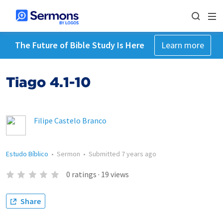
The Future of Bible Study Is Here
Learn more
Tiago 4.1-10
Filipe Castelo Branco
Estudo Bíblico
•
Sermon
•
Submitted
7 years ago
0
ratings
·
19
views
Share