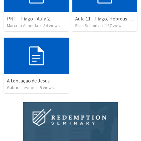
PNT - Tiago - Aula 2
Aula 11 - Tiago, Hebreus e 1 Pedro
Marcelo Almeida
•
54
views
Elias Schmitz
•
187
views
A tentação de Jesus
Gabriel Jeyme
•
9
views